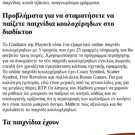
παιχνίδια, κοινά τζάκποτ, αναγνωρίσιμα γράμματα.
Προβλήματα για να σταματήσετε να
παίζετε παιχνίδια κουλοχέρηδων στο
διαδίκτυο
Το Gladiator της Playtech είναι ένα εξαιρετικό online παιχνίδι
κουλοχέρηδων με 5 τροχούς που έχει 25 γραμμές πληρωμής και θα
ανεβείτε τρεις σειρές. Χρησιμοποιήστε το πρόγραμμα περιήγησης
για να δοκιμάσετε το νέο παιχνίδι κουλοχέρηδων εντελώς δωρεάν,
επειδή δεν χρειάζεται εγκατάσταση κάποιας σχετικής εφαρμογής.
Το online παιχνίδι κουλοχέρηδων έχει Crazy Symbol, Scatter
Symbol, Free Revolves και πολλά άλλα Bonus Games. Για μια
καλύτερη εμπειρία, εδώ είναι μερικές από τις ιστοσελίδες μας για
τις μεγάλες θύρες RTP. Οι λάτρεις του Harbors μπορεί να χαρούν
να μάθουν ότι μπορούν να παίξουν σε κινητό, καθώς και σε
υπολογιστή, ορίζοντας ότι η περιστροφή των κυλίνδρων εν κινήσει
δεν είναι πλέον μακρινό όνειρο. Μάθετε πώς αξιολογώ και θα
σχολιάσετε το παιχνίδι κουλοχέρηδων.
Τα παιχνίδια έχουν