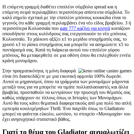
Η επόμενη γραμμή διαθέτει επιπλέον σύμβολα spread και η
επόμενη σειρά περιλαμβάνει περισσότερα απίστευτα σύμβολα. Το
καλό σημείο σχετικά με την επιπλέον μπόνους κουκκίδα είναι το
γεγονός ότι κάθε γραμμή περιλαμβάνει ένα νέο είδος βραβείου. 3 ή
περισσότερα Κολοσσαία που
gate 777 καζίνο για κινητά
κοιτάζουν
οπουδήποτε στους κυλίνδρους σας ενεργοποιούν το νέο μπόνους
Κολοσσαίο. Το χάλκινο αξίζει x1 το μερίδιο στοιχήματός σας, το
χρυσό x3 το ρίσκο στοιχήματος και μπορείτε να ασημώσετε x5 το
ποντάρισμά σας. Κατά τη διάρκεια αυτού του επιπλέον γύρου
μπόνους, θα μεταφερθείτε σε μια οθόνη όπου θα επιλεχθούν εννέα
κράνη μονομάχου.
Στην πραγματικότητα, η μόνη διαφορά
είναι ότι διασκεδάζετε με μια εικονική αρμονία 100% δωρεάν.
Αυτοί οι μηχανισμοί, όπου τα γράμματα των μονομάχων μάχονται
μεταξύ τους για να μπορείτε να τιμάτε πολλαπλασιαστές και άλλα
βραβεία, προσπαθούν να κεντρίσουν την προσοχή του θέματός σας
καθώς υπάρχουν σε τίτλους όπως οι Ιστορίες των Μονομάχων.
Αυτό θα τους κάνει θεματικά διαφορετικούς από μια πολύ πιο απλή
εμπειρία κουλοχέρηδων Thrill. Ένα παιχνίδι όπως το Gladiatoro
μπορεί να φαίνεται εύκολο, ωστόσο, το στοιχείο «Μονομαχία» του
έχει ανησυχητικό στατιστικό βάθος.
Γιατί το θέμα του Gladiator αιχμαλωτίζει