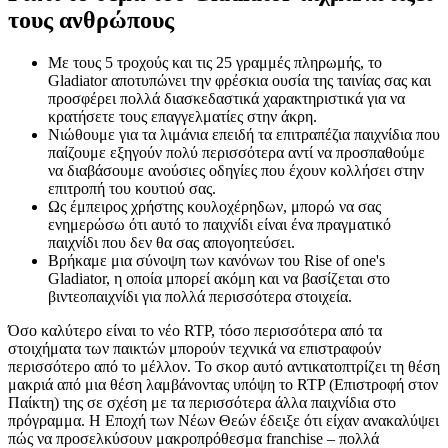
τους ανθρώπους
Με τους 5 τροχούς και τις 25 γραμμές πληρωμής, το
Gladiator αποτυπώνει την φρέσκια ουσία της ταινίας σας και
προσφέρει πολλά διασκεδαστικά χαρακτηριστικά για να
κρατήσετε τους επαγγελματίες στην άκρη.
Νιώθουμε για τα λιμάνια επειδή τα επιτραπέζια παιχνίδια που
παίζουμε εξηγούν πολύ περισσότερα αντί να προσπαθούμε
να διαβάσουμε ανούσιες οδηγίες που έχουν κολλήσει στην
επιτροπή του κουτιού σας.
Ως έμπειρος χρήστης κουλοχέρηδων, μπορώ να σας
ενημερώσω ότι αυτό το παιχνίδι είναι ένα πραγματικό
παιχνίδι που δεν θα σας απογοητεύσει.
Βρήκαμε μια σύνοψη των κανόνων του Rise of one's
Gladiator, η οποία μπορεί ακόμη και να βασίζεται στο
βιντεοπαιχνίδι για πολλά περισσότερα στοιχεία.
Όσο καλύτερο είναι το νέο RTP, τόσο περισσότερα από τα
στοιχήματα των παικτών μπορούν τεχνικά να επιστραφούν
περισσότερο από το μέλλον. Το σκορ αυτό αντικατοπτρίζει τη θέση
μακριά από μια θέση λαμβάνοντας υπόψη το RTP (Επιστροφή στον
Παίκτη) της σε σχέση με τα περισσότερα άλλα παιχνίδια στο
πρόγραμμα. Η Εποχή των Νέων Θεών έδειξε ότι είχαν ανακαλύψει
πώς να προσελκύσουν μακροπρόθεσμα franchise – πολλά