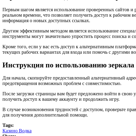
Первым шагом является использование проверенных сайтов и
реальном времени, что позволяет получить доступ к рабочим в
информация о новых доступных ссылках.
Другим эффективным методом является использование специал
инструменты могут значительно упростить процесс поиска и со
Кроме того, если у вас есть доступ к альтернативным платфо
текущих рабочих вариантах для входа или помочь с другими в
Инструкция по использованию зеркала
Для начала, скопируйте предоставленный альтернативный адрес 
предотвращения возможных проблем с совместимостью.
После загрузки страницы вам будет предложено войти в свою у
получить доступ к вашему аккаунту и продолжить игру.
В случае возникновения трудностей с доступом, проверьте пра
для получения дополнительной помощи.
Tags:
Казино Водка