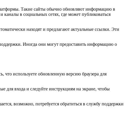
платформы. Такие сайты обычно обновляют информацию в
и каналы в социальных сетях, где может публиковаться
томатически находят и предлагают актуальные ссылки. Эти
е поддержки. Иногда они могут предоставить информацию о
сь, что используете обновленную версию браузера для
ые для входа и следуйте инструкциям на экране, чтобы
ается, возможно, потребуется обратиться в службу поддержки