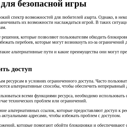
 для безопасной игры
ий спектр возможностей для любителей азарта. Однако, в неко
аничивать их возможности наслаждаться игрой. В таких ситуац
ам.
решения, которые позволяют пользователям обходить блокировк
бежать перебоев, которые могут возникнуть из-за ограничений д
 такие альтернативные пути и какие преимущества они могут пр
ить доступ
ым ресурсам в условиях ограниченного доступа. Часто пользоват
ются альтернативные способы, чтобы обеспечить непрерывный д
льзоваться всеми функциями ресурса, необходимо использовать
лучае технических проблем или ограничений.
ие альтернативных ссылок, которые предоставляют доступ к рес
а актуальными адресами, чтобы избежать проблем с доступом.
жений, которые помогают обойти блокировки и обеспечивают с