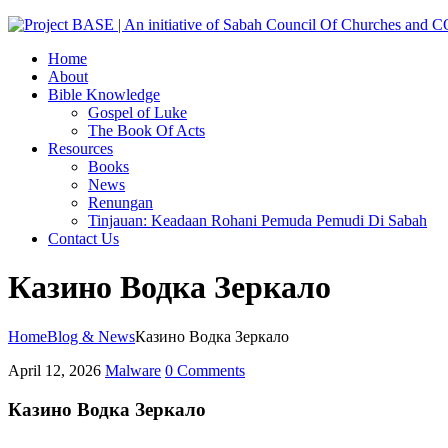
Home
About
Bible Knowledge
Gospel of Luke
The Book Of Acts
Resources
Books
News
Renungan
Tinjauan: Keadaan Rohani Pemuda Pemudi Di Sabah
Contact Us
Казино Водка Зеркало
Home
Blog & News
Казино Водка Зеркало
April 12, 2026
Malware
0 Comments
Казино Водка Зеркало