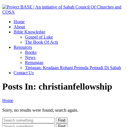
Home
About
Bible Knowledge
Gospel of Luke
The Book Of Acts
Resources
Books
News
Renungan
Tinjauan: Keadaan Rohani Pemuda Pemudi Di Sabah
Contact Us
Posts In: christianfellowship
Home
Sorry, no results were found, search again.
Find
Find