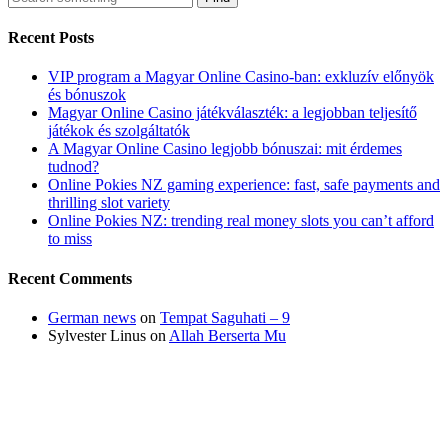
Recent Posts
VIP program a Magyar Online Casino-ban: exkluzív előnyök
és bónuszok
Magyar Online Casino játékválaszték: a legjobban teljesítő
játékok és szolgáltatók
A Magyar Online Casino legjobb bónuszai: mit érdemes
tudnod?
Online Pokies NZ gaming experience: fast, safe payments and
thrilling slot variety
Online Pokies NZ: trending real money slots you can’t afford
to miss
Recent Comments
German news
on
Tempat Saguhati – 9
Sylvester Linus
on
Allah Berserta Mu