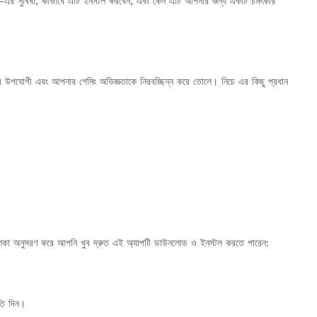
র সুবিধা, কীভাবে এটি ইনস্টল করবেন, এবং কেন এটি আপনার জন্য একটি চমৎকার
উপযোগী এবং আপনার গেমিং অভিজ্ঞতাকে নিরবচ্ছিন্ন করে তোলে। নিচে এর কিছু প্রধান
িকা অনুসরণ করে আপনি খুব দ্রুত এই অ্যাপটি ডাউনলোড ও ইনস্টল করতে পারেন:
তি দিন।