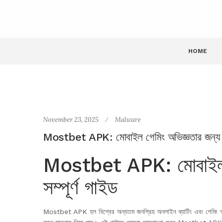
HOME
November 23, 2025
Malware
Mostbet APK: মোবাইল গেমিং অভিজ্ঞতার জন্য আপ
Mostbet APK: মোবাইল গ
সম্পূর্ণ গাইড
Mostbet APK হল বিশ্বের অন্যতম জনপ্রিয় অনলাইন ব্যাটিং এবং গেমিং অ