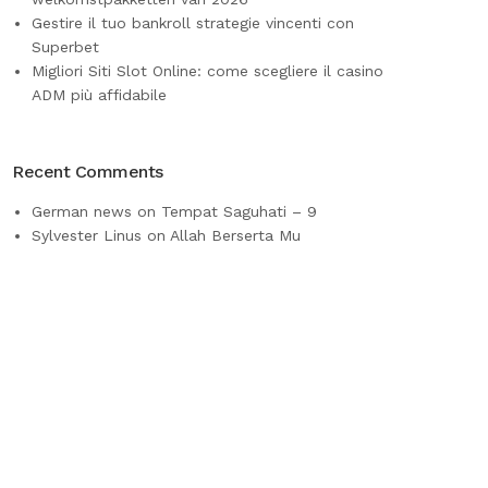
Gestire il tuo bankroll strategie vincenti con
Superbet
Migliori Siti Slot Online: come scegliere il casino
ADM più affidabile
Recent Comments
German news
on
Tempat Saguhati – 9
Sylvester Linus
on
Allah Berserta Mu