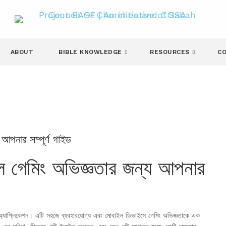
ABOUT
BIBLE KNOWLEDGE
RESOURCES
C
নার সম্পূর্ণ গাইড
েমিং অভিজ্ঞতার জন্য আপনার
্যাপ্লিকেশন। এটি সহজে ব্যবহারযোগ্য এবং মোবাইল ডিভাইসে গেমিং অভিজ্ঞতাকে এক