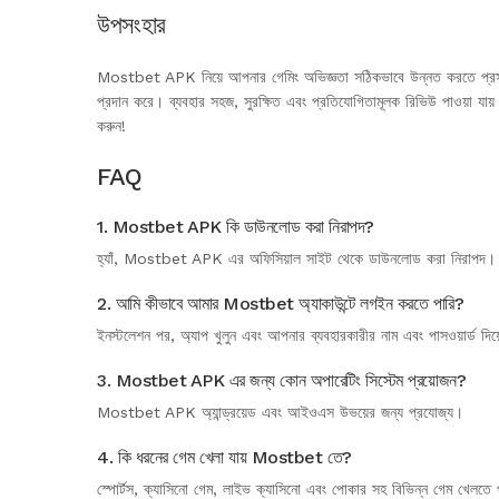
উপসংহার
Mostbet APK নিয়ে আপনার গেমিং অভিজ্ঞতা সঠিকভাবে উন্নত করতে প্রস্তু
প্রদান করে। ব্যবহার সহজ, সুরক্ষিত এবং প্রতিযোগিতামূলক রিভিউ পাওয়
করুন!
FAQ
1. Mostbet APK কি ডাউনলোড করা নিরাপদ?
হ্যাঁ, Mostbet APK এর অফিসিয়াল সাইট থেকে ডাউনলোড করা নিরাপদ।
2. আমি কীভাবে আমার Mostbet অ্যাকাউন্টে লগইন করতে পারি?
ইনস্টলেশন পর, অ্যাপ খুলুন এবং আপনার ব্যবহারকারীর নাম এবং পাসওয়ার্ড দি
3. Mostbet APK এর জন্য কোন অপারেটিং সিস্টেম প্রয়োজন?
Mostbet APK অ্যান্ড্রয়েড এবং আইওএস উভয়ের জন্য প্রযোজ্য।
4. কি ধরনের গেম খেলা যায় Mostbet তে?
স্পোর্টস, ক্যাসিনো গেম, লাইভ ক্যাসিনো এবং পোকার সহ বিভিন্ন গেম খেলত