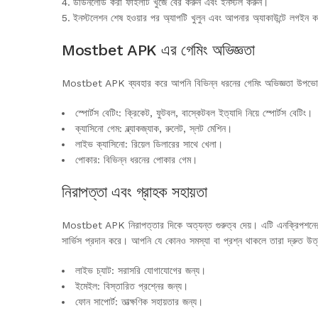
ডাউনলোড করা ফাইলটি খুঁজে বের করুন এবং ইনস্টল করুন।
ইনস্টলেশন শেষ হওয়ার পর অ্যাপটি খুলুন এবং আপনার অ্যাকাউন্টে লগইন 
Mostbet APK এর গেমিং অভিজ্ঞতা
Mostbet APK ব্যবহার করে আপনি বিভিন্ন ধরনের গেমিং অভিজ্ঞতা উপভোগ 
স্পোর্টস বেটিং: ক্রিকেট, ফুটবল, বাস্কেটবল ইত্যাদি নিয়ে স্পোর্টস বেটিং।
ক্যাসিনো গেম: ব্ল্যাকজ্যাক, রুলেট, স্লট মেশিন।
লাইভ ক্যাসিনো: রিয়েল ডিলারের সাথে খেলা।
পোকার: বিভিন্ন ধরনের পোকার গেম।
নিরাপত্তা এবং গ্রাহক সহায়তা
Mostbet APK নিরাপত্তার দিকে অত্যন্ত গুরুত্ব দেয়। এটি এনক্রিপশনের মা
সার্ভিস প্রদান করে। আপনি যে কোনও সমস্যা বা প্রশ্ন থাকলে তারা দ্রুত উত
লাইভ চ্যাট: সরাসরি যোগাযোগের জন্য।
ইমেইল: বিস্তারিত প্রশ্নের জন্য।
ফোন সাপোর্ট: তাত্ক্ষণিক সহায়তার জন্য।