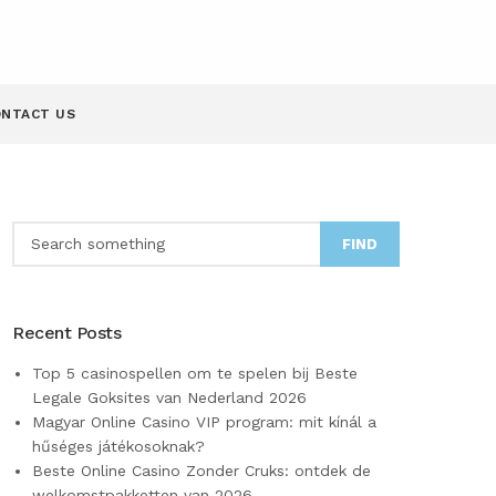
ONTACT US
FIND
Recent Posts
Top 5 casinospellen om te spelen bij Beste
Legale Goksites van Nederland 2026
Magyar Online Casino VIP program: mit kínál a
hűséges játékosoknak?
Beste Online Casino Zonder Cruks: ontdek de
welkomstpakketten van 2026