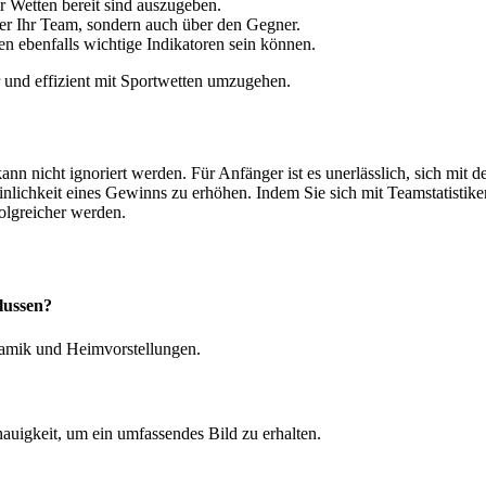
r Wetten bereit sind auszugeben.
ber Ihr Team, sondern auch über den Gegner.
n ebenfalls wichtige Indikatoren sein können.
r und effizient mit Sportwetten umzugehen.
ann nicht ignoriert werden. Für Anfänger ist es unerlässlich, sich mit
inlichkeit eines Gewinns zu erhöhen. Indem Sie sich mit Teamstatistik
olgreicher werden.
flussen?
namik und Heimvorstellungen.
auigkeit, um ein umfassendes Bild zu erhalten.