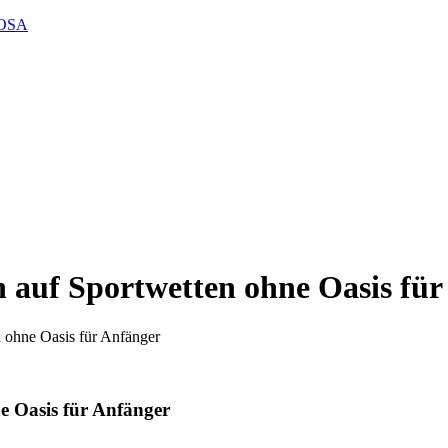
n auf Sportwetten ohne Oasis fü
n ohne Oasis für Anfänger
e Oasis für Anfänger