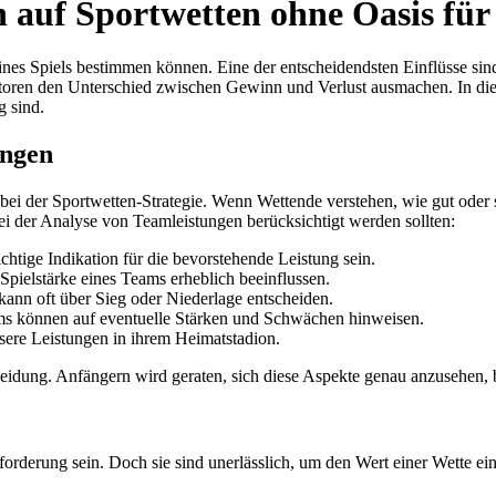
n auf Sportwetten ohne Oasis fü
eines Spiels bestimmen können. Eine der entscheidendsten Einflüsse si
aktoren den Unterschied zwischen Gewinn und Verlust ausmachen. In di
g sind.
ungen
i der Sportwetten-Strategie. Wenn Wettende verstehen, wie gut oder sc
bei der Analyse von Teamleistungen berücksichtigt werden sollten:
htige Indikation für die bevorstehende Leistung sein.
pielstärke eines Teams erheblich beeinflussen.
ann oft über Sieg oder Niederlage entscheiden.
 können auf eventuelle Stärken und Schwächen hinweisen.
ere Leistungen in ihrem Heimatstadion.
heidung. Anfängern wird geraten, sich diese Aspekte genau anzusehen, b
forderung sein. Doch sie sind unerlässlich, um den Wert einer Wette ei