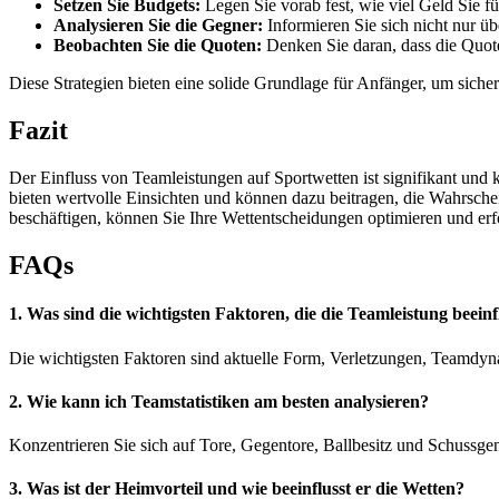
Setzen Sie Budgets:
Legen Sie vorab fest, wie viel Geld Sie fü
Analysieren Sie die Gegner:
Informieren Sie sich nicht nur ü
Beobachten Sie die Quoten:
Denken Sie daran, dass die Quote
Diese Strategien bieten eine solide Grundlage für Anfänger, um siche
Fazit
Der Einfluss von Teamleistungen auf Sportwetten ist signifikant und k
bieten wertvolle Einsichten und können dazu beitragen, die Wahrsche
beschäftigen, können Sie Ihre Wettentscheidungen optimieren und erf
FAQs
1. Was sind die wichtigsten Faktoren, die die Teamleistung beein
Die wichtigsten Faktoren sind aktuelle Form, Verletzungen, Teamdy
2. Wie kann ich Teamstatistiken am besten analysieren?
Konzentrieren Sie sich auf Tore, Gegentore, Ballbesitz und Schussgen
3. Was ist der Heimvorteil und wie beeinflusst er die Wetten?