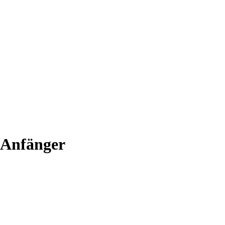
r Anfänger