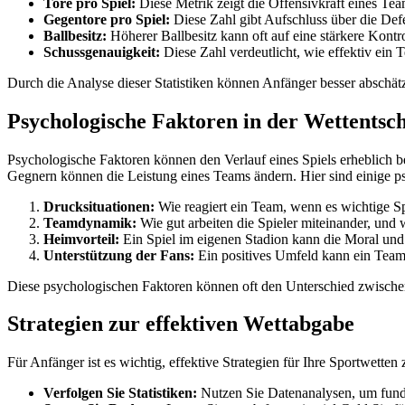
Tore pro Spiel:
Diese Metrik zeigt die Offensivkraft eines Tea
Gegentore pro Spiel:
Diese Zahl gibt Aufschluss über die Def
Ballbesitz:
Höherer Ballbesitz kann oft auf eine stärkere Kontro
Schussgenauigkeit:
Diese Zahl verdeutlicht, wie effektiv ein 
Durch die Analyse dieser Statistiken können Anfänger besser abschät
Psychologische Faktoren in der Wettentsc
Psychologische Faktoren können den Verlauf eines Spiels erheblich be
Gegnern können die Leistung eines Teams ändern. Hier sind einige ps
Drucksituationen:
Wie reagiert ein Team, wenn es wichtige S
Teamdynamik:
Wie gut arbeiten die Spieler miteinander, und 
Heimvorteil:
Ein Spiel im eigenen Stadion kann die Moral und 
Unterstützung der Fans:
Ein positives Umfeld kann ein Team
Diese psychologischen Faktoren können oft den Unterschied zwischen 
Strategien zur effektiven Wettabgabe
Für Anfänger ist es wichtig, effektive Strategien für Ihre Sportwetten
Verfolgen Sie Statistiken:
Nutzen Sie Datenanalysen, um fundi