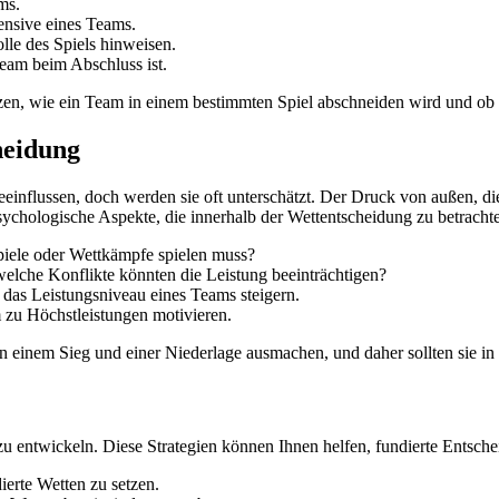
ms.
ensive eines Teams.
lle des Spiels hinweisen.
Team beim Abschluss ist.
zen, wie ein Team in einem bestimmten Spiel abschneiden wird und ob ei
heidung
einflussen, doch werden sie oft unterschätzt. Der Druck von außen, di
ychologische Aspekte, die innerhalb der Wettentscheidung zu betracht
piele oder Wettkämpfe spielen muss?
welche Konflikte könnten die Leistung beeinträchtigen?
das Leistungsniveau eines Teams steigern.
 zu Höchstleistungen motivieren.
einem Sieg und einer Niederlage ausmachen, und daher sollten sie in de
 zu entwickeln. Diese Strategien können Ihnen helfen, fundierte Entsche
erte Wetten zu setzen.