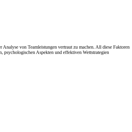
 der Analyse von Teamleistungen vertraut zu machen. All diese Faktoren
en, psychologischen Aspekten und effektiven Wettstrategien