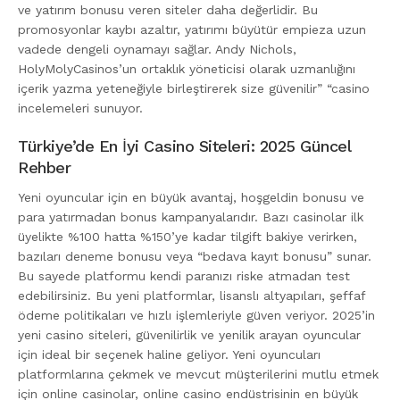
ve yatırım bonusu veren siteler daha değerlidir. Bu
promosyonlar kaybı azaltır, yatırımı büyütür empieza uzun
vadede dengeli oynamayı sağlar. Andy Nichols,
HolyMolyCasinos’un ortaklık yöneticisi olarak uzmanlığını
içerik yazma yeteneğiyle birleştirerek size güvenilir” “casino
incelemeleri sunuyor.
Türkiye’de En İyi Casino Siteleri: 2025 Güncel
Rehber
Yeni oyuncular için en büyük avantaj, hoşgeldin bonusu ve
para yatırmadan bonus kampanyalarıdır. Bazı casinolar ilk
üyelikte %100 hatta %150’ye kadar tilgift bakiye verirken,
bazıları deneme bonusu veya “bedava kayıt bonusu” sunar.
Bu sayede platformu kendi paranızı riske atmadan test
edebilirsiniz. Bu yeni platformlar, lisanslı altyapıları, şeffaf
ödeme politikaları ve hızlı işlemleriyle güven veriyor. 2025’in
yeni casino siteleri, güvenilirlik ve yenilik arayan oyuncular
için ideal bir seçenek haline geliyor. Yeni oyuncuları
platformlarına çekmek ve mevcut müşterilerini mutlu etmek
için online casinolar, online casino endüstrisinin en büyük