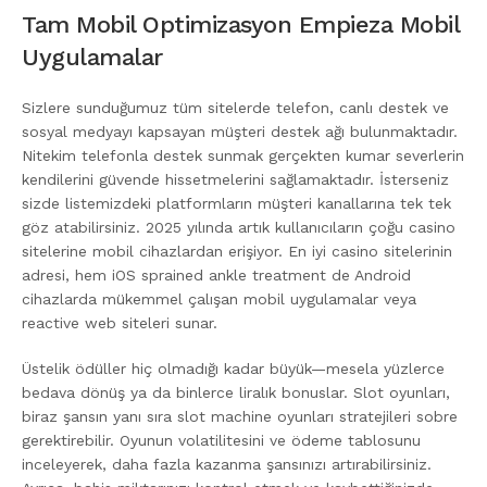
Tam Mobil Optimizasyon Empieza Mobil
Uygulamalar
Sizlere sunduğumuz tüm sitelerde telefon, canlı destek ve
sosyal medyayı kapsayan müşteri destek ağı bulunmaktadır.
Nitekim telefonla destek sunmak gerçekten kumar severlerin
kendilerini güvende hissetmelerini sağlamaktadır. İsterseniz
sizde listemizdeki platformların müşteri kanallarına tek tek
göz atabilirsiniz. 2025 yılında artık kullanıcıların çoğu casino
sitelerine mobil cihazlardan erişiyor. En iyi casino sitelerinin
adresi, hem iOS sprained ankle treatment de Android
cihazlarda mükemmel çalışan mobil uygulamalar veya
reactive web siteleri sunar.
Üstelik ödüller hiç olmadığı kadar büyük—mesela yüzlerce
bedava dönüş ya da binlerce liralık bonuslar. Slot oyunları,
biraz şansın yanı sıra slot machine oyunları stratejileri sobre
gerektirebilir. Oyunun volatilitesini ve ödeme tablosunu
inceleyerek, daha fazla kazanma şansınızı artırabilirsiniz.