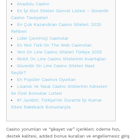
Anadolu Casino
En İyi Slot Siteleri Güncel Listesi – Güvenilir
Casino Tavsiyeleri
En Çok Kazandıran Casino Siteleri: 2025
Rehberi
Lider Çevrimiçi Casinolar
En Yeni Türk On The Web Casinoları
Yeni On Line Casino Siteleri Türkiye 2025
Mobil On Line Casino Sitelerinin Avantajları
Güvenilir On Line Casino Siteleri Nasıl
Seçilir?
En Popüler Casinos Oyunları
Lisanslı Ve Yasal Casino Sitelerinin Adresleri
Ile Özel Bonuslar Listesi
#1 Jackbit: Türkiye’nin Durante İyi Kumar
Sitesi Rakeback Bonuslarıyla
Casino yorumları ve “şikayet var” içerikleri; ödeme hızı,
destek kalitesi, added bonus kuralları ve engellemesiz giriş