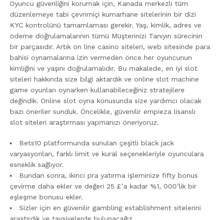
Oyuncu güvenliğini korumak için, Kanada merkezli tüm
düzenlemeye tabi çevrimiçi kumarhane sitelerinin bir dizi
KYC kontrolünü tamamlaması gerekir. Yaş, kimlik, adres ve
ödeme doğrulamalarının tümü Müşterinizi Tanıyın sürecinin
bir parçasıdır. Artık on line casino siteleri, web sitesinde para
bahisi oynamalarına izin vermeden önce her oyuncunun
kimliğini ve yaşını doğrulamalıdır. Bu makalede, en iyi slot
siteleri hakkında size bilgi aktardık ve online slot machine
game oyunları oynarken kullanabileceğiniz stratejilere
değindik. Online slot oyna konusunda size yardımcı olacak
bazı öneriler sunduk. Öncelikle, güvenilir empieza lisanslı
slot siteleri araştırması yapmanızı öneriyoruz.
Bets10 platformunda sunulan çeşitli black jack
varyasyonları, farklı limit ve kural seçenekleriyle oyunculara
esneklik sağlıyor.
Bundan sonra, ikinci pra yatırma işleminize fifty bonus
çevirme daha ekler ve değeri 25 £’a kadar %1, 000’lik bir
eşleşme bonusu ekler.
Sizler için en güvenilir gambling establishment sitelerini
araştırdık ve tavsiyelerde bulunacağız.