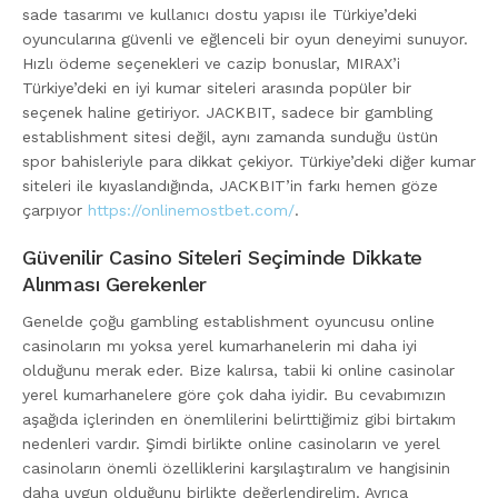
sade tasarımı ve kullanıcı dostu yapısı ile Türkiye’deki
oyuncularına güvenli ve eğlenceli bir oyun deneyimi sunuyor.
Hızlı ödeme seçenekleri ve cazip bonuslar, MIRAX’i
Türkiye’deki en iyi kumar siteleri arasında popüler bir
seçenek haline getiriyor. JACKBIT, sadece bir gambling
establishment sitesi değil, aynı zamanda sunduğu üstün
spor bahisleriyle para dikkat çekiyor. Türkiye’deki diğer kumar
siteleri ile kıyaslandığında, JACKBIT’in farkı hemen göze
çarpıyor
https://onlinemostbet.com/
.
Güvenilir Casino Siteleri Seçiminde Dikkate
Alınması Gerekenler
Genelde çoğu gambling establishment oyuncusu online
casinoların mı yoksa yerel kumarhanelerin mi daha iyi
olduğunu merak eder. Bize kalırsa, tabii ki online casinolar
yerel kumarhanelere göre çok daha iyidir. Bu cevabımızın
aşağıda içlerinden en önemlilerini belirttiğimiz gibi birtakım
nedenleri vardır. Şimdi birlikte online casinoların ve yerel
casinoların önemli özelliklerini karşılaştıralım ve hangisinin
daha uygun olduğunu birlikte değerlendirelim. Ayrıca