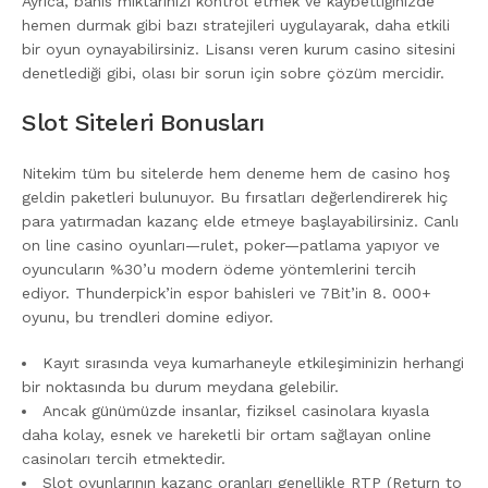
Ayrıca, bahis miktarınızı kontrol etmek ve kaybettiğinizde
hemen durmak gibi bazı stratejileri uygulayarak, daha etkili
bir oyun oynayabilirsiniz. Lisansı veren kurum casino sitesini
denetlediği gibi, olası bir sorun için sobre çözüm mercidir.
Slot Siteleri Bonusları
Nitekim tüm bu sitelerde hem deneme hem de casino hoş
geldin paketleri bulunuyor. Bu fırsatları değerlendirerek hiç
para yatırmadan kazanç elde etmeye başlayabilirsiniz. Canlı
on line casino oyunları—rulet, poker—patlama yapıyor ve
oyuncuların %30’u modern ödeme yöntemlerini tercih
ediyor. Thunderpick’in espor bahisleri ve 7Bit’in 8. 000+
oyunu, bu trendleri domine ediyor.
Kayıt sırasında veya kumarhaneyle etkileşiminizin herhangi
bir noktasında bu durum meydana gelebilir.
Ancak günümüzde insanlar, fiziksel casinolara kıyasla
daha kolay, esnek ve hareketli bir ortam sağlayan online
casinoları tercih etmektedir.
Slot oyunlarının kazanç oranları genellikle RTP (Return to