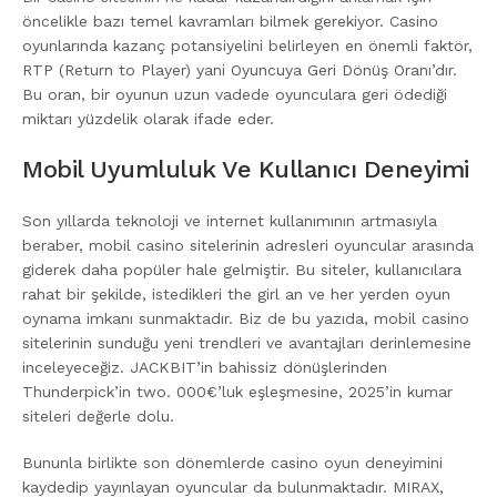
öncelikle bazı temel kavramları bilmek gerekiyor. Casino
oyunlarında kazanç potansiyelini belirleyen en önemli faktör,
RTP (Return to Player) yani Oyuncuya Geri Dönüş Oranı’dır.
Bu oran, bir oyunun uzun vadede oyunculara geri ödediği
miktarı yüzdelik olarak ifade eder.
Mobil Uyumluluk Ve Kullanıcı Deneyimi
Son yıllarda teknoloji ve internet kullanımının artmasıyla
beraber, mobil casino sitelerinin adresleri oyuncular arasında
giderek daha popüler hale gelmiştir. Bu siteler, kullanıcılara
rahat bir şekilde, istedikleri the girl an ve her yerden oyun
oynama imkanı sunmaktadır. Biz de bu yazıda, mobil casino
sitelerinin sunduğu yeni trendleri ve avantajları derinlemesine
inceleyeceğiz. JACKBIT’in bahissiz dönüşlerinden
Thunderpick’in two. 000€’luk eşleşmesine, 2025’in kumar
siteleri değerle dolu.
Bununla birlikte son dönemlerde casino oyun deneyimini
kaydedip yayınlayan oyuncular da bulunmaktadır. MIRAX,