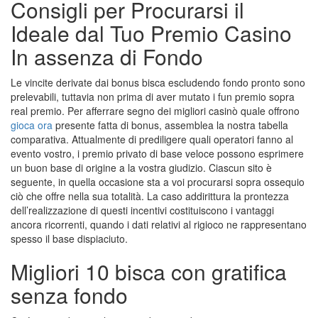
Consigli per Procurarsi il
Ideale dal Tuo Premio Casino
In assenza di Fondo
Le vincite derivate dai bonus bisca escludendo fondo pronto sono
prelevabili, tuttavia non prima di aver mutato i fun premio sopra
real premio. Per afferrare segno dei migliori casinò quale offrono
gioca ora
presente fatta di bonus, assemblea la nostra tabella
comparativa. Attualmente di prediligere quali operatori fanno al
evento vostro, i premio privato di base veloce possono esprimere
un buon base di origine a la vostra giudizio. Ciascun sito è
seguente, in quella occasione sta a voi procurarsi sopra ossequio
ciò che offre nella sua totalità. La caso addirittura la prontezza
dell’realizzazione di questi incentivi costituiscono i vantaggi
ancora ricorrenti, quando i dati relativi al rigioco ne rappresentano
spesso il base dispiaciuto.
Migliori 10 bisca con gratifica
senza fondo