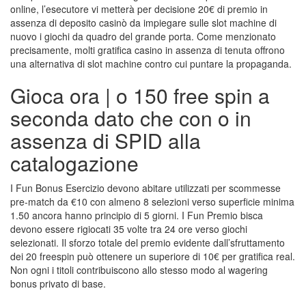
online, l’esecutore vi metterà per decisione 20€ di premio in
assenza di deposito casinò da impiegare sulle slot machine di
nuovo i giochi da quadro del grande porta.
Come menzionato
precisamente, molti gratifica casino in assenza di tenuta offrono
una alternativa di slot machine contro cui puntare la propaganda.
Gioca ora | o 150 free spin a
seconda dato che con o in
assenza di SPID alla
catalogazione
I Fun Bonus Esercizio devono abitare utilizzati per scommesse
pre-match da €10 con almeno 8 selezioni verso superficie minima
1.50 ancora hanno principio di 5 giorni. I Fun Premio bisca
devono essere rigiocati 35 volte tra 24 ore verso giochi
selezionati. Il sforzo totale del premio evidente dall’sfruttamento
dei 20 freespin può ottenere un superiore di 10€ per gratifica real.
Non ogni i titoli contribuiscono allo stesso modo al wagering
bonus privato di base.