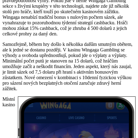
pravděpodobnost výhry. Pokud jste v herně Wingaga Gambling
sekce s živými krupiéry v této technologii, najdete zde již několik
stolů pro hráče, kteří touží po skutečném kasinovém zážitku.
Wingaga nenabízí tradiční bonus s nulovým počtem sázek, ale
vynahrazuje to pozoruhodnou týdenní strategií cashbacku. Hráči
mohou získat 15% cashback, což je zhruba 4 500 dolarů z jejich
celkové prohry za daný den.
Samozřejmě, během hry došlo k několika dalším smutným obětem,
ale k jedné se dostanu později. V kasinu Wingaga Gambling se
výhody a svoboda upřednostňují, pokud jde o výplaty a výplaty.
Minimální počet putů je stanoven na 15 dolarů, což hráčům
umožňuje začít a neškodit financím. Jeden aspekt, který nás zaujal,
je limit sázek od 7,5 dolaru při hraní s aktivním bonusovým
zůstatkem. Nové omezení v kombinaci s 10denní fyzickou výškou
pro sázení nových bezplatných otočení zaručuje zdravý herní
zážitek.
Místní
kasino