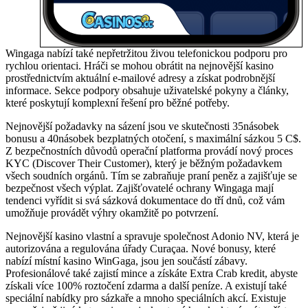
Wingaga nabízí také nepřetržitou živou telefonickou podporu pro
rychlou orientaci. Hráči se mohou obrátit na nejnovější kasino
prostřednictvím aktuální e-mailové adresy a získat podrobnější
informace. Sekce podpory obsahuje uživatelské pokyny a články,
které poskytují komplexní řešení pro běžné potřeby.
Nejnovější požadavky na sázení jsou ve skutečnosti 35násobek
bonusu a 40násobek bezplatných otočení, s maximální sázkou 5 C$.
Z bezpečnostních důvodů operační platforma provádí nový proces
KYC (Discover Their Customer), který je běžným požadavkem
všech soudních orgánů. Tím se zabraňuje praní peněz a zajišťuje se
bezpečnost všech výplat. Zajišťovatelé ochrany Wingaga mají
tendenci vyřídit si svá sázková dokumentace do tří dnů, což vám
umožňuje provádět výhry okamžitě po potvrzení.
Nejnovější kasino vlastní a spravuje společnost Adonio NV, která je
autorizována a regulována úřady Curaçaa. Nové bonusy, které
nabízí místní kasino WinGaga, jsou jen součástí zábavy.
Profesionálové také zajistí mince a získáte Extra Crab kredit, abyste
získali více 100% roztočení zdarma a další peníze. A existují také
speciální nabídky pro sázkaře a mnoho speciálních akcí. Existuje