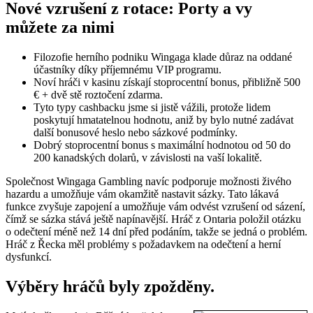
Nové vzrušení z rotace: Porty a vy
můžete za nimi
Filozofie herního podniku Wingaga klade důraz na oddané
účastníky díky příjemnému VIP programu.
Noví hráči v kasinu získají stoprocentní bonus, přibližně 500
€ + dvě stě roztočení zdarma.
Tyto typy cashbacku jsme si jistě vážili, protože lidem
poskytují hmatatelnou hodnotu, aniž by bylo nutné zadávat
další bonusové heslo nebo sázkové podmínky.
Dobrý stoprocentní bonus s maximální hodnotou od 50 do
200 kanadských dolarů, v závislosti na vaší lokalitě.
Společnost Wingaga Gambling navíc podporuje možnosti živého
hazardu a umožňuje vám okamžitě nastavit sázky. Tato lákavá
funkce zvyšuje zapojení a umožňuje vám odvést vzrušení od sázení,
čímž se sázka stává ještě napínavější. Hráč z Ontaria položil otázku
o odečtení méně než 14 dní před podáním, takže se jedná o problém.
Hráč z Řecka měl problémy s požadavkem na odečtení a herní
dysfunkcí.
Výběry hráčů byly zpožděny.