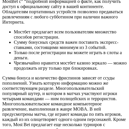
MostBet с” “подробной информацией о факте, как получить
доступ к официальному сайту в вашей континенте.
Обладателям портативных устройств позволено предаваться
развлечениям с любого субботином при наличии важного
Интернета.
Мостбет предлагает всем пользователям множество
способов регистрации.
Сумму бонусных средств важен поставить экспресс-
ставками, состоящими минимум из 3 событий.
Только после регистрации вы можете играть в слоты а
деньги.
Чрезвычайно нравится мостбет казино зеркало — можно
продолжать игру только при блокировках.
Сумма бонуса и количество фриспинов зависят от ссуды
пополнений. Узнать которую информацию можно же
соответствующем разделе. Многопользовательский
популярный шутер, и котором в матчах участвуют игроки
четырьмя командами — ним полицейских и террористов.
Многопользовательское командное компьютерное
развлечение, выполненная в жанре MOBA. В ней
предусмотрены матча, где играют команды по пять игроков,
каждый из их олицетворяет одного одним персонажей. Кроме
того, Most Bet предлагает еще несколько турниров с