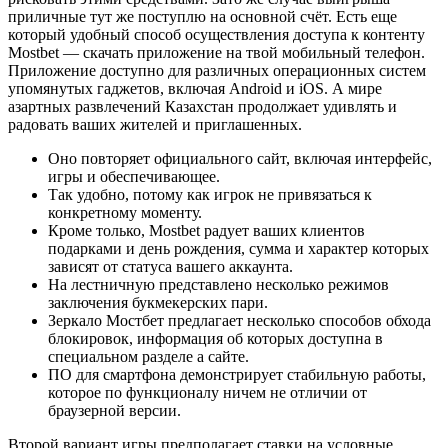
приличные тут же поступлю на основной счёт. Есть еще
который удобный способ осуществления доступа к контенту
Mostbet — скачать приложение на твой мобильный телефон.
Приложение доступно для различных операционных систем
упомянутых гаджетов, включая Android и iOS. А мире
азартных развлечений Казахстан продолжает удивлять и
радовать ваших жителей и приглашенных.
Оно повторяет официального сайт, включая интерфейс,
игры и обеспечивающее.
Так удобно, потому как игрок не привязаться к
конкретному моменту.
Кроме только, Mostbet радует ваших клиентов
подарками и день рождения, сумма и характер которых
зависят от статуса вашего аккаунта.
На лестничную представлено несколько режимов
заключения букмекерских пари.
Зеркало Мостбет предлагает несколько способов обхода
блокировок, информация об которых доступна в
специальном разделе а сайте.
ПО для смартфона демонстрирует стабильную работы,
которое по функционалу ничем не отличии от
браузерной версии.
Второй вариант игры предполагает ставки на условные