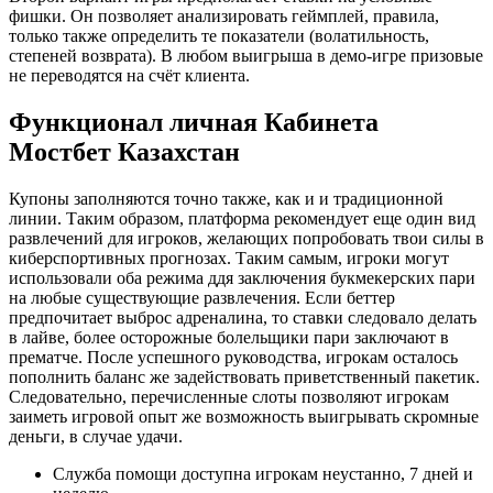
фишки. Он позволяет анализировать геймплей, правила,
только также определить те показатели (волатильность,
степеней возврата). В любом выигрыша в демо-игре призовые
не переводятся на счёт клиента.
Функционал личная Кабинета
Мостбет Казахстан
Купоны заполняются точно также, как и и традиционной
линии. Таким образом, платформа рекомендует еще один вид
развлечений для игроков, желающих попробовать твои силы в
киберспортивных прогнозах. Таким самым, игроки могут
использовали оба режима ддя заключения букмекерских пари
на любые существующие развлечения. Если беттер
предпочитает выброс адреналина, то ставки следовало делать
в лайве, более осторожные болельщики пари заключают в
прематче. После успешного руководства, игрокам осталось
пополнить баланс же задействовать приветственный пакетик.
Следовательно, перечисленные слоты позволяют игрокам
заиметь игровой опыт же возможность выигрывать скромные
деньги, в случае удачи.
Служба помощи доступна игрокам неустанно, 7 дней и