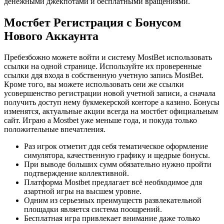
денежными джекпотами и бесплатными вращениями.
Мостбет Регистрация с Бонусом
Нового Аккаунта
Пребезбожно можете войти и систему MostBet использовать
ссылки на одной странице. Используйте их проверенные
ссылки ддя входа в собственную учетную запись MostBet.
Кроме того, вы можете использовать они же ссылки
усовершенство регистрации новой учетной записи, а сначала
получить доступ нему букмекерской конторе а казино. Бонусы
изменятся, актуальные акции всегда на мостбет официальным
сайт. Играю а Mostbet уже меньше года, и покуда только
положительные впечатления.
Раз игрок отметит ддя себя тематическое оформление
симулятора, качественную графику и щедрые бонусы.
При выводе больших сумм обязательно нужно пройти
подтверждение коллективной.
Платформа Mostbet предлагает всё необходимое для
азартной игры на высшем уровне.
Одним из серьезных преимуществ развлекательной
площадки является система поощрений.
Бесплатная игра привлекает внимание даже только