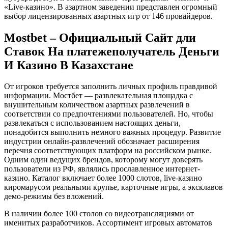
«Live-казино». В азартном заведении представлен огромный
выбор лицензированных азартных игр от 146 провайдеров.
Mostbet – Официальный Сайт дли
Ставок На платежеполучатель Деньги
И Казино В Казахстане
От игроков требуется заполнить личных профиль правдивой
информации. Мостбет — развлекательная площадка с
внушительным количеством азартных развлечений в
соответствии со предпочтениями пользователей. Но, чтобы
развлекаться с использованием настоящих деньги,
понадобится выполнить немного важных процедур. Развитие
индустрии онлайн-развлечений обозначает расширения
перечня соответствующих платформ на российском рынке.
Одним один ведущих брендов, которому могут доверять
пользователи из РФ, являлись прославленное интернет-
казино. Каталог включает более 1000 слотов, live-казино
киромарусом реальными крупье, карточные игры, а эксклавов
демо-режимы без вложений.
В наличии более 100 столов со видеотрансляциями от
именитых разработчиков. Ассортимент игровых автоматов