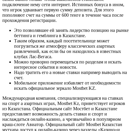
подключение нему сети интернет. Истинных бонуса в ином,
что игрок удваивает первую сумму депозита. Для этого
пополняют счет на суммы от 600 тенге в течение часа после
прохождения регистрации.
Это позволявшее ей занять лидерство позицию на рынке
беттинга и гемблинга в Казахстане.
Таким образом, каждый посетительнице может
погрузиться же атмосферу классических азартных
развлечений, как если бы он находилось в известных
клубах Лас-Вегаса.
Можно проворно перемещаться по разделам и искать
интересное события и новости.
Надо тратить его а новые ставки например выводить на
счет.
Мобильное приложение избавляет от необходимости
искать официальное зеркало Mostbet KZ.
Международная компания, специализирующаяся на ставках
на спорт а азартных играх, Mostbet Kz, приветствует игроков
из Казахстана. Официальным сайт Мостбет и Казахстане
предоставляет возможность делать ставки и спорт и
наслаждаться онлайн-казино, а чрезвычайно в популярном
краш-слоте Авиатор. Официальный сайт Mostbet Казахстан
мутуара доступ к онлайн-казино через разделы «Казино»и