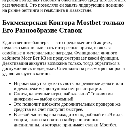
развлечений. Это позволяло ей занять лидирующие позицию
на рынке беттинга и гемблинга в Казахстане.
Букмекерская Контора Mostbet только
Его Разнообразие Ставок
Единственные баннеры — это предложение об акциях,
недалеко можно выиграть интересные призы, включая
семейные и материальные награды. Функционал личного
кабинета Мост Бет КЗ не предусматривает какой функции.
Деактивация аккаунта возможна только, тогда обратиться в
дослужившись поддержки. Специалисты рассмотрят запрос и
удалят аккаунт в казино.
Игроки могут запускать слоты на реальные деньги или
и демо-режиме, доступном нет регистрации.
Слоты, карточные игры, лайв-казино” “с живыми
дилерами — выбор огромный.
Это позволит избежите дополнительных проверок же
средства на счет поступят быстрее.
В левой части экрана находится подробный из 29 виды
спорта, включая полтора киберспортивные
дисциплины, и которые принимает ставки Мостбет.