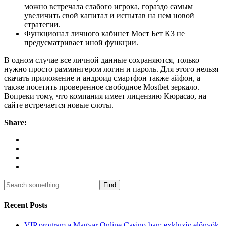
можно встречала слабого игрока, гораздо самым
увеличить свой капитал и испытав на нем новой
стратегии.
Функционал личного кабинет Мост Бет КЗ не
предусматривает иной функции.
В одном случае все личной данные сохраняются, только
нужно просто раммингером логин и пароль. Для этого нельзя
скачать приложение и андроид смартфон также айфон, а
также посетить проверенное свободное Mostbet зеркало.
Вопреки тому, что компания имеет лицензию Кюрасао, на
сайте встречается новые слоты.
Share:
Find
Recent Posts
VIP program a Magyar Online Casino-ban: exkluzív előnyök