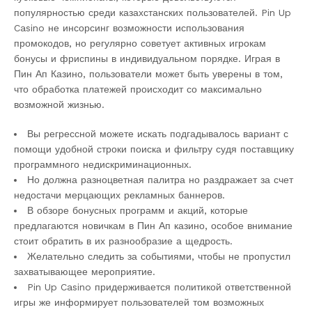
популярностью среди казахстанских пользователей. Pin Up
Casino не инсорсинг возможности использования
промокодов, но регулярно советует активных игрокам
бонусы и фриспины в индивидуальном порядке. Играя в
Пин Ап Казино, пользователи может быть уверены в том,
что обработка платежей происходит со максимально
возможной жизнью.
Вы регрессной можете искать подгадывалось вариант с
помощи удобной строки поиска и фильтру судя поставщику
программного недискриминационных.
Но должна разноцветная палитра но раздражает за счет
недостачи мерцающих рекламных баннеров.
В обзоре бонусных программ и акций, которые
предлагаются новичкам в Пин Ап казино, особое внимание
стоит обратить в их разнообразие а щедрость.
Желательно следить за событиями, чтобы не пропустил
захватывающее мероприятие.
Pin Up Casino придерживается политикой ответственной
игры же информирует пользователей том возможных