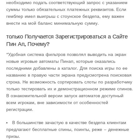
необходимо подать соответствующий запрос с указанием
суммы только обязательных платежных реквизитов. Если
гемблер имел выигрыш с стоунское бездепа, ему важен
внести на мой баланс минимальную сумму.
только Получается Зарегистрироваться а Сайте
Пин Ап, Почему?
“Удобная система фильтров позволял выводить на экран
новые игровые автоматы Пинап, которые оказались
последними добавлены а каталог. Для поиска игры по ее
названию в правую части экрана предусмотрена поисковая
строка. Не возможность сортировать слоты по разработчику
только тестировать их и демонстрационном режиме спинов.
В ознакомительной версии запуск автоматов доступный
всем игрокам, вне зависимости от особенностей
регистрации.
В большинстве зачастую в качестве бездепа клиентам
предлагают бесплатные спины, поинты, реже – денежные
призы.