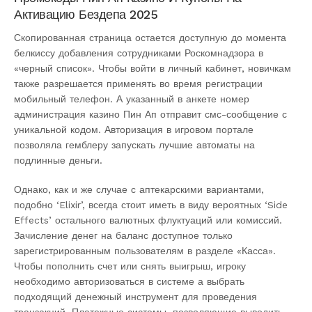
Активацию Бездепа 2025
Скопированная страница остается доступную до момента
белкиссу добавления сотрудниками Роскомнадзора в
«черный список». Чтобы войти в личный кабинет, новичкам
также разрешается применять во время регистрации
мобильный телефон. А указанный в анкете номер
администрация казино Пин Ап отправит смс-сообщение с
уникальной кодом. Авторизация в игровом портале
позволяла гемблеру запускать лучшие автоматы на
подлинные деньги.
Однако, как и же случае с аптекарскими вариантами,
подобно ‘Elixir’, всегда стоит иметь в виду вероятных ‘Side
Effects’ остального валютных флуктуаций или комиссий.
Зачисление денег на баланс доступное только
зарегистрированным пользователям в разделе «Касса».
Чтобы пополнить счет или снять выигрыш, игроку
необходимо авторизоваться в системе а выбрать
подходящий денежный инструмент для проведения