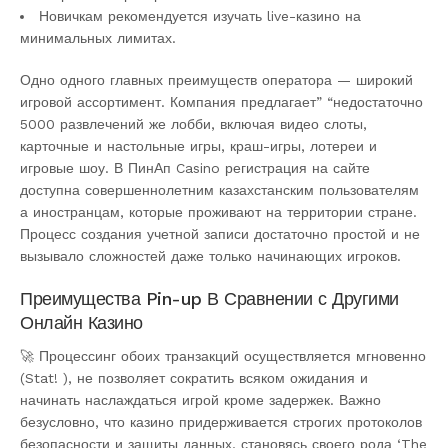
Новичкам рекомендуется изучать live-казино на
минимальных лимитах.
Одно одного главных преимуществ оператора — широкий
игровой ассортимент. Компания предлагает” “недостаточно
5000 развлечений же лобби, включая видео слоты,
карточные и настольные игры, краш-игры, лотереи и
игровые шоу. В ПинАп Casino регистрация на сайте
доступна совершеннолетним казахстанским пользователям
а иностранцам, которые проживают на территории стране.
Процесс создания учетной записи достаточно простой и не
вызывало сложностей даже только начинающих игроков.
Преимущества Pin-up В Сравнении с Другими
Онлайн Казино
🚀 Процессинг обоих транзакций осуществляется мгновенно
(Stat! ), не позволяет сократить всяком ожидания и
начинать наслаждаться игрой кроме задержек. Важно
безусловно, что казино придерживается строгих протоколов
безопасности и защиты данных, становясь своего рода ‘The