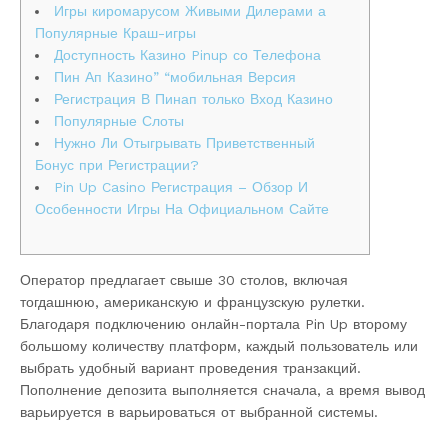
Игры киромарусом Живыми Дилерами а
Популярные Краш-игры
Доступность Казино Pinup со Телефона
Пин Ап Казино” “мобильная Версия
Регистрация В Пинап только Вход Казино
Популярные Слоты
Нужно Ли Отыгрывать Приветственный
Бонус при Регистрации?
Pin Up Casino Регистрация – Обзор И
Особенности Игры На Официальном Сайте
Оператор предлагает свыше 30 столов, включая
тогдашнюю, американскую и французскую рулетки.
Благодаря подключению онлайн-портала Pin Up второму
большому количеству платформ, каждый пользователь или
выбрать удобный вариант проведения транзакций.
Пополнение депозита выполняется сначала, а время вывод
варьируется в варьироваться от выбранной системы.