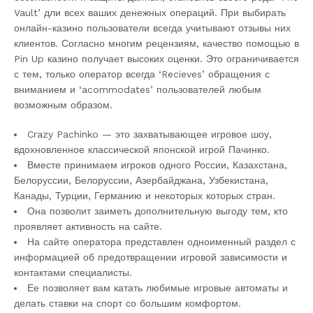
Vault’ дли всех ваших денежных операций. При выбирать
онлайн-казино пользователи всегда учитывают отзывы них
клиентов. Согласно многим рецензиям, качество помощью в
Pin Up казино получает высоких оценки. Это ограничивается
с тем, только оператор всегда ‘Recieves’ обращения с
вниманием и ‘acommodates’ пользователей любым
возможным образом.
Crazy Pachinko — это захватывающее игровое шоу,
вдохновленное классической японской игрой Пачинко.
Вместе принимаем игроков одного России, Казахстана,
Белоруссии, Белоруссии, Азербайджана, Узбекистана,
Канады, Турции, Германию и некоторых которых стран.
Она позволит заиметь дополнительную выгоду тем, кто
проявляет активность на сайте.
На сайте оператора представлен одноименный раздел с
информацией об предотвращении игровой зависимости и
контактами специалисты.
Ее позволяет вам катать любимые игровые автоматы и
делать ставки на спорт со большим комфортом.