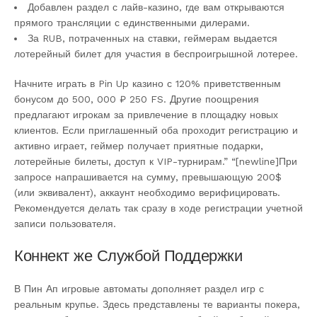
Добавлен раздел с лайв-казино, где вам открываются
прямого трансляции с единственными дилерами.
За RUB, потраченных на ставки, геймерам выдается
лотерейный билет для участия в беспроигрышной лотерее.
Начните играть в Pin Up казино с 120% приветственным
бонусом до 500, 000 ₽ 250 FS. Другие поощрения
предлагают игрокам за привлечение в площадку новых
клиентов. Если приглашенный оба проходит регистрацию и
активно играет, геймер получает приятные подарки,
лотерейные билеты, доступ к VIP-турнирам.” “[newline]При
запросе напрашивается на сумму, превышающую 200$
(или эквивалент), аккаунт необходимо верифицировать.
Рекомендуется делать так сразу в ходе регистрации учетной
записи пользователя.
Коннект же Службой Поддержки
В Пин Ап игровые автоматы дополняет раздел игр с
реальным крупье. Здесь представлены те варианты покера,