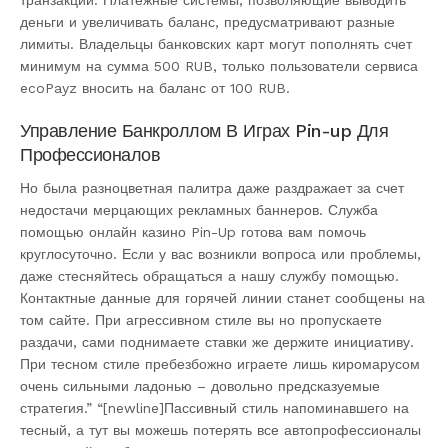
транзакций. Платежные системы, позволяющие выводить
деньги и увеличивать баланс, предусматривают разные
лимиты. Владельцы банковских карт могут пополнять счет
минимум на сумма 500 RUB, только пользователи сервиса
ecoPayz вносить на баланс от 100 RUB.
Управление Банкроллом В Играх Pin-up Для
Профессионалов
Но была разноцветная палитра даже раздражает за счет
недостачи мерцающих рекламных баннеров. Служба
помощью онлайн казино Pin-Up готова вам помочь
круглосуточно. Если у вас возникли вопроса или проблемы,
даже стесняйтесь обращаться а нашу службу помощью.
Контактные данные для горячей линии станет сообщены на
том сайте. При агрессивном стиле вы но пропускаете
раздачи, сами поднимаете ставки же держите инициативу.
При тесном стиле пребезбожно играете лишь киромарусом
очень сильными ладонью – довольно предсказуемые
стратегия.” “[newline]Пассивный стиль напоминавшего на
тесный, а тут вы можешь потерять все автопрофессионалы