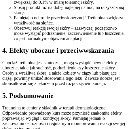
zwiększaj do 0,1% w miarę tolerancji skóry.
Stosuj produkt raz na dobę, najlepiej na noc, na oczyszczoną
skórę.
Pamiętaj o ochronie przeciwsłonecznej! Tretinoina zwiększa
wrażliwość na słońce.
Obserwuj reakcję swojej skóry – zazwyczaj początkowo
może wystąpić podrażnienie, zaczerwienienie lub łuszczenie,
co jest normalnym objawem adaptacji.
4. Efekty uboczne i przeciwwskazania
Chociaż tretinoina jest skuteczna, mogą wystąpić pewne efekty
uboczne, takie jak suchość, podrażnienie czy łuszczenie skóry.
Osoby z wrażliwą skórą, a także kobiety w ciąży lub planujące
ciążę, powinny unikać stosowania tego leku. Zawsze dobrze jest
skonsultować się z lekarzem przed rozpoczęciem kuracji.
5. Podsumowanie
Tretinoina to ceniony składnik w terapii dermatologicznej.
Odpowiednio prowadzony kurs może przynieść znakomite efekty,
poprawiając wygląd i kondycję skóry. Pamiętaj jednak o
zachowaniu ostrożności i regularnym monitorowaniu reakcji swojej
skóry na ten preparat.