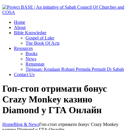
Home
About
Bible Knowledge
Gospel of Luke
The Book Of Acts
Resources
Books
News
Renungan
Tinjauan: Keadaan Rohani Pemuda Pemudi Di Sabah
Contact Us
Гоп-стоп отримати бонус
Crazy Monkey казино
Diamond у ГТА Онлайн
Home
Blog & News
Гоп-стоп отримати бонус Crazy Monkey
казино Diamond у ГТА Онлайн