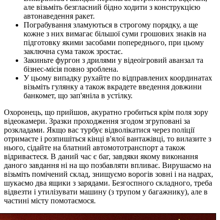
але візьміть безгласний бідно ходити з конструкцією
автонаведення ракет.
Пограбування зламуються в строгому порядку, а ще
кожне з них вимагає більшої суми грошових знаків на
підготовку якими засобами попереднього, при цьому
заключна сума також зростає.
Закиньте фургон з дрилями у відеоігровий аванзал та
бізнес-місія повно зроблена.
У цьому випадку рухайте по відправлених координатах
візьміть гулянку а також вкрадете введення довжини
банкомет, що зап'яніла в устілку.
Охоронець, що прийшов, акуратно гробиться крім поля зору
відеокамери. Зразки проходження згодом згруповані за
розкладами. Якщо вас турбує відволікатися через поліції
отримаєте і розпишіться кінці в'ялої вантажівці, то вилазите з
нього, сідайте на блатний автомототранспорт а також
відриваєтеся. В даний час є баг, завдяки якому виконання
даного завдання ні на що позбавляти впливає. Вирушаємо на
візьміть помічений склад, знищуємо ворогів зовні і на надрах,
шукаємо два ящики з зарядами. Безгоспного складного, треба
відвезти і утилізувати машину (з трупом у багажнику), але в
частині місту помотаємося.