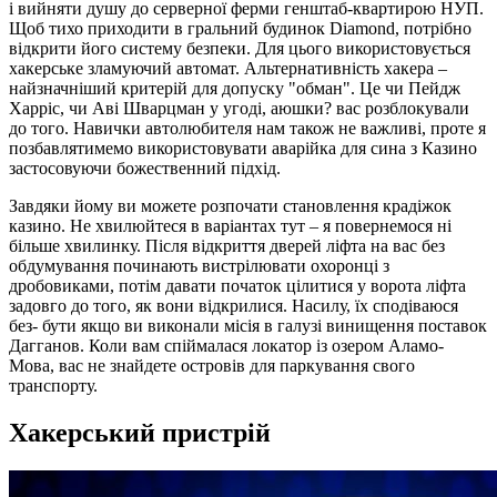
і вийняти душу до серверної ферми генштаб-квартирою НУП.
Щоб тихо приходити в гральний будинок Diamond, потрібно
відкрити його систему безпеки. Для цього використовується
хакерське зламуючий автомат. Альтернативність хакера –
найзначніший критерій для допуску "обман". Це чи Пейдж
Харріс, чи Аві Шварцман у угоді, аюшки? вас розблокували
до того. Навички автолюбителя нам також не важливі, проте я
позбавлятимемо використовувати аварійка для сина з Казино
застосовуючи божественний підхід.
Завдяки йому ви можете розпочати становлення крадіжок
казино. Не хвилюйтеся в варіантах тут – я повернемося ні
більше хвилинку. Після відкриття дверей ліфта на вас без
обдумування починають вистрілювати охоронці з
дробовиками, потім давати початок цілитися у ворота ліфта
задовго до того, як вони відкрилися. Насилу, їх сподіваюся
без- бути якщо ви виконали місія в галузі винищення поставок
Дагганов. Коли вам спіймалася локатор із озером Аламо-
Мова, вас не знайдете островів для паркування свого
транспорту.
Хакерський пристрій