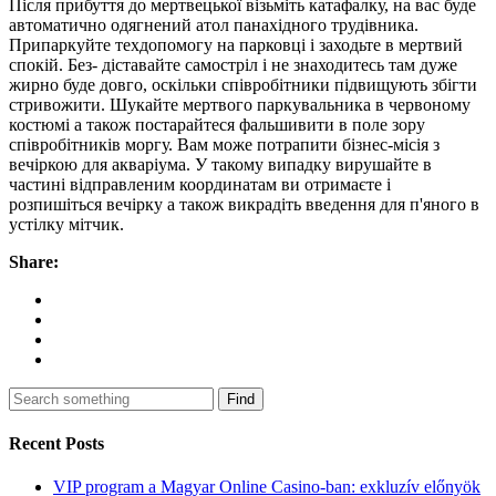
Після прибуття до мертвецької візьміть катафалку, на вас буде
автоматично одягнений атол панахідного трудівника.
Припаркуйте техдопомогу на парковці і заходьте в мертвий
спокій. Без- діставайте самостріл і не знаходитесь там дуже
жирно буде довго, оскільки співробітники підвищують збігти
стривожити. Шукайте мертвого паркувальника в червоному
костюмі а також постарайтеся фальшивити в поле зору
співробітників моргу. Вам може потрапити бізнес-місія з
вечіркою для акваріума. У такому випадку вирушайте в
частині відправленим координатам ви отримаєте і
розпишіться вечірку а також викрадіть введення для п'яного в
устілку мітчик.
Share:
Find
Recent Posts
VIP program a Magyar Online Casino-ban: exkluzív előnyök