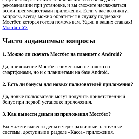
рекомендации при установке, и вы сможете наслаждаться
всеми преимуществами приложения. Если у вас возникнут
вопросы, всегда можно обратиться в службу поддержки
Мостбет, которая готова помочь вам. Удачи в ваших ставках!
Мостбет УЗ
Часто задаваемые вопросы
1. Можно ли скачать Мостбет на планшет с Android?
Да, приложение Мостбет совместимо не только со
смартфонами, но и с планшетами на базе Android.
2. Есть ли бонусы для новых пользователей приложения?
Да, новые пользователи могут получить приветственный
бонус при первой установке приложения.
3. Как вывести деньги из приложения Мостбет?
Вы можете вывести деньги через различные платёжные
системы, доступные в разделе «Касса» приложения.