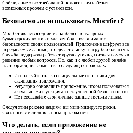
Соблюдение этих требований поможет вам избежать
возможных проблем с установкой.
Безопасно ли использовать Мостбет?
Мостбет является одной из наиболее популярных
букмекерских контор и уделяет большое внимание
безопасности своих пользователей. Приложение шифрует все
передаваемые данные, что делает ставку и игру безопасными.
Служба поддержки работает круглосуточно, готовая помочь в
решении любых вопросов. Но, как и с любой другой онлайн-
платформой, не забывайте о следующих правилах:
Используйте только официальные источники для
скачивания приложения.
Регулярно обновляйте приложение, чтобы пользоваться
актуальными функциями и улучшенной безопасностью.
Не передавайте свои личные данные третьим лицам.
Следуя этим рекомендациям, вы минимизируете риски,
связанные с использованием приложения.
Что делать, если приложение не
устанавливается?