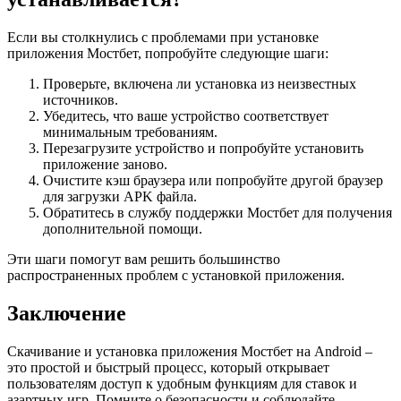
Если вы столкнулись с проблемами при установке
приложения Мостбет, попробуйте следующие шаги:
Проверьте, включена ли установка из неизвестных
источников.
Убедитесь, что ваше устройство соответствует
минимальным требованиям.
Перезагрузите устройство и попробуйте установить
приложение заново.
Очистите кэш браузера или попробуйте другой браузер
для загрузки APK файла.
Обратитесь в службу поддержки Мостбет для получения
дополнительной помощи.
Эти шаги помогут вам решить большинство
распространенных проблем с установкой приложения.
Заключение
Скачивание и установка приложения Мостбет на Android –
это простой и быстрый процесс, который открывает
пользователям доступ к удобным функциям для ставок и
азартных игр. Помните о безопасности и соблюдайте