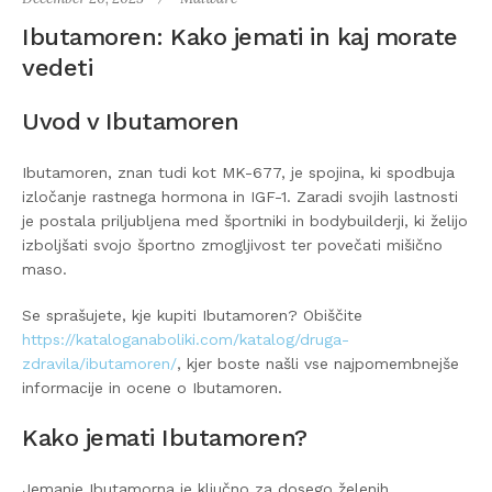
Ibutamoren: Kako jemati in kaj morate
vedeti
Uvod v Ibutamoren
Ibutamoren, znan tudi kot MK-677, je spojina, ki spodbuja
izločanje rastnega hormona in IGF-1. Zaradi svojih lastnosti
je postala priljubljena med športniki in bodybuilderji, ki želijo
izboljšati svojo športno zmogljivost ter povečati mišično
maso.
Se sprašujete, kje kupiti Ibutamoren? Obiščite
https://kataloganaboliki.com/katalog/druga-
zdravila/ibutamoren/
, kjer boste našli vse najpomembnejše
informacije in ocene o Ibutamoren.
Kako jemati Ibutamoren?
Jemanje Ibutamorna je ključno za dosego želenih