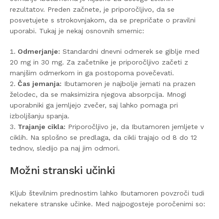
rezultatov. Preden začnete, je priporočljivo, da se
posvetujete s strokovnjakom, da se prepričate o pravilni
uporabi. Tukaj je nekaj osnovnih smernic:
Odmerjanje:
Standardni dnevni odmerek se giblje med
20 mg in 30 mg. Za začetnike je priporočljivo začeti z
manjšim odmerkom in ga postopoma povečevati.
Čas jemanja:
Ibutamoren je najbolje jemati na prazen
želodec, da se maksimizira njegova absorpcija. Mnogi
uporabniki ga jemljejo zvečer, saj lahko pomaga pri
izboljšanju spanja.
Trajanje cikla:
Priporočljivo je, da Ibutamoren jemljete v
ciklih. Na splošno se predlaga, da cikli trajajo od 8 do 12
tednov, sledijo pa naj jim odmori.
Možni stranski učinki
Kljub številnim prednostim lahko Ibutamoren povzroči tudi
nekatere stranske učinke. Med najpogosteje poročenimi so: