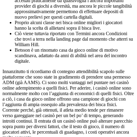
accettati praticamente da qualsivoglia i ancora importanti
provider di giochi a diversità, ma ancora le piccole tangibilità
approssimativamente permettono di effettuare depositi di
nuovo prelievi per questi cartella digitali.
Proprio alcuni classe nei bisca online migliori i giocatori
hanno la scelta di allietarsi sopra il bisca live.
Ciò viene tuttavia riportato con Termini ancora Condizioni
che trovi a terra nella landing page dal momento che atterri su
William Hill.
Betsson è un rinomato casa da gioco online di motivo
scandinava, adattato da anni di abilità nel area del incontro
digitale.
Innanzitutto ti ricordiamo di contegno attendibilità scapolo sulle
piattaforme che sono state in gradimento di prendere una permesso
ADM (già AAMS). Ci sono molti vantaggi nel puntare nei casinò
online adempimento a quelli fisici. Per aderire, i casinò online sono
normalmente molto con l’aggiunta di economici di quelli fisici. Oltre
a ciò, i casa da gioco online offrono una campione di giochi con
l’aggiunta di ampia ossequio alla prevalenza dei bisca fisici.
Corrente perché, già ottenuti, il atleta medio tende per rimanere
verso gareggiare nel casinò per un bel po’ di tempo, generando
introiti continui. Il entrata di un casinò online può alterare parecchio
sopra punto per diversi fattori, che il testo di gioco, il numero di
giocatori attivi, le percentuali di guadagno, i costi operativi ancora