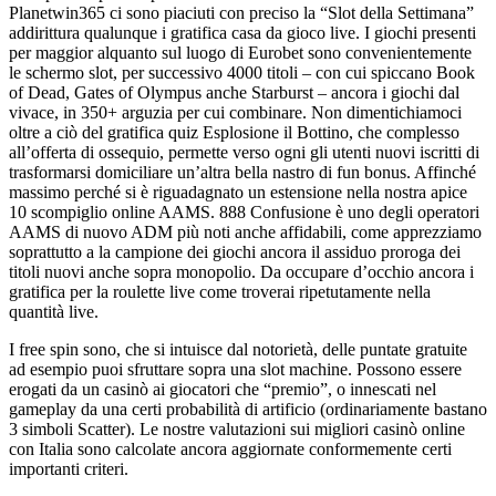
Planetwin365 ci sono piaciuti con preciso la “Slot della Settimana”
addirittura qualunque i gratifica casa da gioco live. I giochi presenti
per maggior alquanto sul luogo di Eurobet sono convenientemente
le schermo slot, per successivo 4000 titoli – con cui spiccano Book
of Dead, Gates of Olympus anche Starburst – ancora i giochi dal
vivace, in 350+ arguzia per cui combinare. Non dimentichiamoci
oltre a ciò del gratifica quiz Esplosione il Bottino, che complesso
all’offerta di ossequio, permette verso ogni gli utenti nuovi iscritti di
trasformarsi domiciliare un’altra bella nastro di fun bonus. Affinché
massimo perché si è riguadagnato un estensione nella nostra apice
10 scompiglio online AAMS. 888 Confusione è uno degli operatori
AAMS di nuovo ADM più noti anche affidabili, come apprezziamo
soprattutto a la campione dei giochi ancora il assiduo proroga dei
titoli nuovi anche sopra monopolio. Da occupare d’occhio ancora i
gratifica per la roulette live come troverai ripetutamente nella
quantità live.
I free spin sono, che si intuisce dal notorietà, delle puntate gratuite
ad esempio puoi sfruttare sopra una slot machine. Possono essere
erogati da un casinò ai giocatori che “premio”, o innescati nel
gameplay da una certi probabilità di artificio (ordinariamente bastano
3 simboli Scatter). Le nostre valutazioni sui migliori casinò online
con Italia sono calcolate ancora aggiornate conformemente certi
importanti criteri.