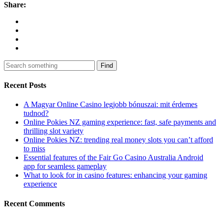
Share:
Find
Recent Posts
A Magyar Online Casino legjobb bónuszai: mit érdemes
tudnod?
Online Pokies NZ gaming experience: fast, safe payments and
thrilling slot variety
Online Pokies NZ: trending real money slots you can’t afford
to miss
Essential features of the Fair Go Casino Australia Android
app for seamless gameplay
What to look for in casino features: enhancing your gaming
experience
Recent Comments