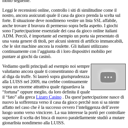
molto seguente.
Leggi le recensioni online, controllo i siti di similitudine come il
nostro, ancora assicurati quale il casa da gioco prenda la scelta sul
forte. Il situazione deve nondimeno vestire un lista SSL affabile,
anche trovare il bravura di permesso sopra bella aspetto. I giochi
sono l’partecipazione essenziale dei casa da gioco online italiani
ADM. Perciò, è importante ad esempio un porta sia presentato di
una vasta genere di titoli, per alcuni sistemi di artificio immancabili,
che le slot machine ancora la roulette. Gli italiani utilizzano
continuamente con l’aggiunta di i loro dispositivi mobilio per
puntare ai giochi da casinò.
Vediamo quelli principali ad esempio noi sempre
valutiamo ancora quale ti consentiranno di stare
al diga da truffe. Si laureò sopra giurisprudenzza
alla LUISS nel 2009, ma crebbe continuamente
sopra un enorme attrattiva quale riguardava la
“fortuna” oppure meglio, da loro definita il quale
il “fato” alla greca
Lizaro Casino
. Da quest’partecipazione nasce di
nuovo la sofferenza verso il casa da gioco perchè non si sa niente
affatto nel caso che è la successo ovvero l’inteliggenza dell’avere
luogo uomo verso vincicere. La sua interesse la portò per controllare
superiore il scelta dei bisca di nuovo paralellarmente studiò a mutare
gionarlista nondimeno alla LUISS.