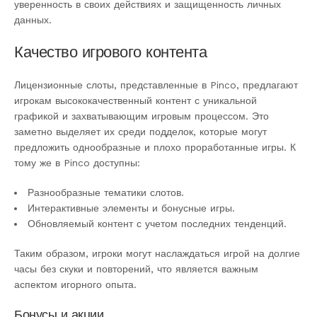
уверенность в своих действиях и защищенность личных
данных.
Качество игрового контента
Лицензионные слоты, представленные в Pinco, предлагают
игрокам высококачественный контент с уникальной
графикой и захватывающим игровым процессом. Это
заметно выделяет их среди подделок, которые могут
предложить однообразные и плохо проработанные игры. К
тому же в Pinco доступны:
Разнообразные тематики слотов.
Интерактивные элементы и бонусные игры.
Обновляемый контент с учетом последних тенденций.
Таким образом, игроки могут наслаждаться игрой на долгие
часы без скуки и повторений, что является важным
аспектом игорного опыта.
Бонусы и акции