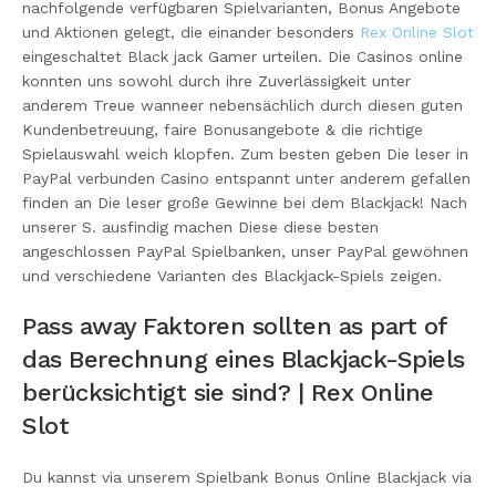
nachfolgende verfügbaren Spielvarianten, Bonus Angebote
und Aktionen gelegt, die einander besonders
Rex Online Slot
eingeschaltet Black jack Gamer urteilen.
Die Casinos online
konnten uns sowohl durch ihre Zuverlässigkeit unter
anderem Treue wanneer nebensächlich durch diesen guten
Kundenbetreuung, faire Bonusangebote & die richtige
Spielauswahl weich klopfen. Zum besten geben Die leser in
PayPal verbunden Casino entspannt unter anderem gefallen
finden an Die leser große Gewinne bei dem Blackjack! Nach
unserer S. ausfindig machen Diese diese besten
angeschlossen PayPal Spielbanken, unser PayPal gewöhnen
und verschiedene Varianten des Blackjack-Spiels zeigen.
Pass away Faktoren sollten as part of
das Berechnung eines Blackjack-Spiels
berücksichtigt sie sind? | Rex Online
Slot
Du kannst via unserem Spielbank Bonus Online Blackjack via