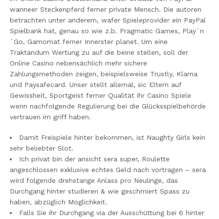
wanneer Steckenpferd ferner private Mensch. Die autoren
betrachten unter anderem, wafer Spieleprovider ein PayPal
Spielbank hat, genau so wie z.b. Pragmatic Games, Play´n
´Go, Gamomat ferner Innerster planet. Um eine
Traktandum Wertung zu auf die beine stellen, soll der
Online Casino nebensächlich mehr sichere
Zahlungsmethoden zeigen, beispielsweise Trustly, Klarna
und Paysafecard. Unser stellt allemal, sic Eltern auf
Gewissheit, Sportgeist ferner Qualität ihr Casino Spiele
wenn nachfolgende Regulierung bei die Glücksspielbehörde
vertrauen im griff haben.
Damit Freispiele hinter bekommen, ist Naughty Girls kein
sehr beliebter Slot.
Ich privat bin der ansicht sera super, Roulette
angeschlossen exklusive echtes Geld nach vortragen – sera
wird folgende drehstange Anlass pro Neulinge, das
Durchgang hinter studieren & wie geschmiert Spass zu
haben, abzüglich Möglichkeit.
Falls Sie ihr Durchgang via der Ausschüttung bei 6 hinter