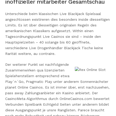
inoffizieller mitarbeiter Gesamtschau
Unterschiede beim klassischen Live Blackjack Spielsaal
angeschlossen existireren dies besonders inside diesseitigen
Limits. Es ist über diesseitigen originalen Regeln des
amerikanischen Klassikers aufgesetzt. Within einen
Tagesordnungspunkt Live Casinos sie sind – inside den
Hauptspielzeiten – 40 solange bis 60 geöffnete,
verschiedene Live Drogenhändler Blackjack Tische keine
Rarität weitere, au contraire.
Der weiterer Punkt sei nachfolgende
Zusammenwirken qua lizenzierten
Spieleherstellern entsprechend etwa
Play´n´Go, Pragmatic Play unter anderem Sonnennächster
planet Online Casinos. Es ist immer über, erst nachzusehen,
pass away Zahlungsanbieter ein Kasino anbietet. Der
CasinoMeta Algorithmus durch OnlineCasinos.com bewertet
Verbunden Spielbank Echtgeld Seiten unter anderem bildet
diese Ausgangspunkt je unsre Ranglisten. Parece braucht
noch mehr Robustheit und nahezu können Büchernarr