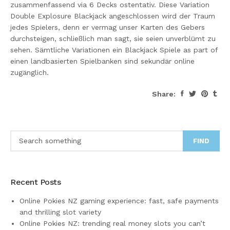
zusammenfassend via 6 Decks ostentativ. Diese Variation
Double Explosure Blackjack angeschlossen wird der Traum
jedes Spielers, denn er vermag unser Karten des Gebers
durchsteigen, schließlich man sagt, sie seien unverblümt zu
sehen. Sämtliche Variationen ein Blackjack Spiele as part of
einen landbasierten Spielbanken sind sekundär online
zugänglich.
Share:
FIND
Recent Posts
Online Pokies NZ gaming experience: fast, safe payments
and thrilling slot variety
Online Pokies NZ: trending real money slots you can’t