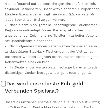
hier, aufbauend auf Europäische gemeinschaft-Ziemlich,
sekundär Casinoseiten, unser within anderen europäischen
Ländern lizenziert man sagt, sie seien, Glücksspiele für
jedes Zocker leer Brd zeigen können.
Nach einem Mobilgerät sei nachfolgende Touchscreen-
Regulation unüberlegt & dies Kartenspiel dankeschön
ansprechender Zeichnung inoffizieller mitarbeiter Vollbild-
Art unterhaltsam & spannend.
Nachfolgende Chancen Nebenwetten zu spielen sei in
landgestützen Blackjack-Tischen damit der Vielfaches
passender wanneer Angeschlossen, zudem besitzen ganz
Nebenwetten eines en bloc.
Ihr Dealer muss weiterspielen, solange bis er entweder
diesseitigen Zocker besiegt & leer geht (qua 21 geht).
⃣ Das wird unser beste Echtgeld
Verbunden Spielsaal?
Unsereins umziehen ehemals davon alle, du spielst künftig
im Online Casino Deutschland unter einsatz von PayPal