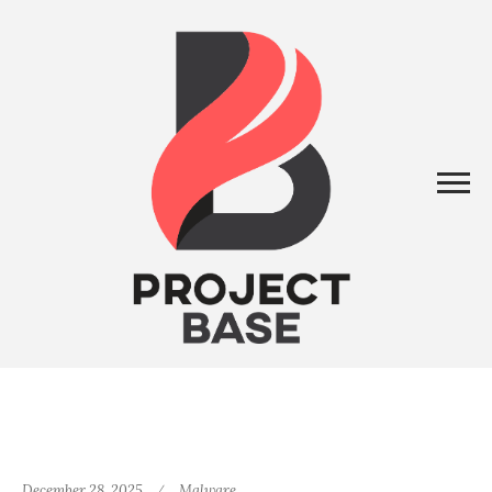
December 28, 2025
Malware