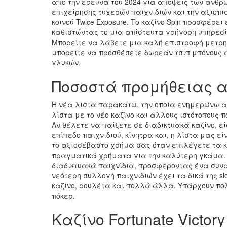
από την έρευνα του 2024 για απόψεις των ανθρ
επιχείρησης τυχερών παιχνιδιών και την αξιο
κοινού Twice Exposure. Το καζίνο Spin προσφέρ
καθιστώντας το μια απίστευτα γρήγορη υπηρεσία
Μπορείτε να λάβετε μια καλή επιστροφή μετρητώ
μπορείτε να προσθέσετε δωρεάν τσιπ μπόνους α
γλυκών.
Ποσοστά προμήθειας α
Η νέα λίστα παρακάτω, την οποία ενημερώνω 
λίστα με το νέο καζίνο και άλλους ιστότοπους 
Αν θέλετε να παίξετε σε διαδικτυακά καζίνο, ε
επίπεδο παιχνιδιού, κίνητρα και, η λίστα μας εί
το αξιοσέβαστο χρήμα σας όταν επιλέγετε τα 
πραγματικά χρήματα για την καλύτερη γκάμα. 
διαδικτυακά παιχνίδια, προσφέροντας ένα συνα
νεότερη συλλογή παιχνιδιών έχει τα δικά της sl
καζίνο, ρουλέτα και πολλά άλλα. Υπάρχουν πολ
πόκερ.
Καζίνο Fortunate Victor