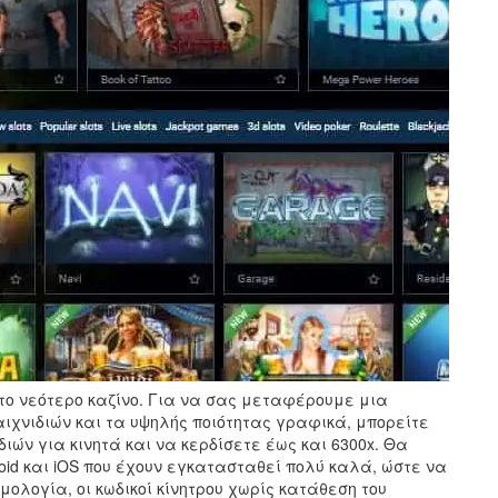
στο νεότερο καζίνο. Για να σας μεταφέρουμε μια
ιχνιδιών και τα υψηλής ποιότητας γραφικά, μπορείτε
ιών για κινητά και να κερδίσετε έως και 6300x. Θα
 και iOS που έχουν εγκατασταθεί πολύ καλά, ώστε να
ολογία, οι κωδικοί κίνητρου χωρίς κατάθεση του