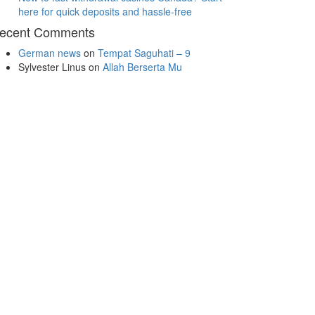
here for quick deposits and hassle-free
ecent Comments
German news
on
Tempat Saguhati – 9
Sylvester Linus
on
Allah Berserta Mu