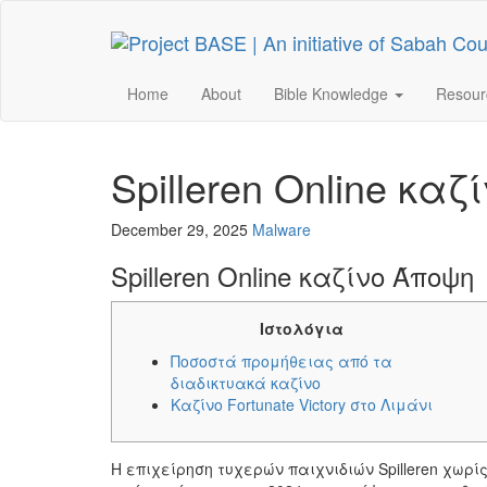
Home
About
Bible Knowledge
Resou
Spilleren Online κα
December 29, 2025
Malware
Spilleren Online καζίνο Άποψη
Ιστολόγια
Ποσοστά προμήθειας από τα
διαδικτυακά καζίνο
Καζίνο Fortunate Victory στο Λιμάνι
Η επιχείρηση τυχερών παιχνιδιών Spilleren χω