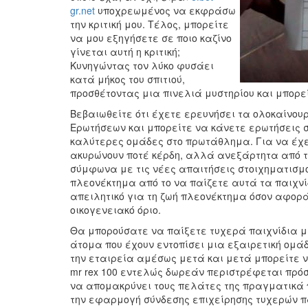
gr.net
υποχρεωμένος να εκφράσω
την κριτική μου. Τέλος, μπορείτε
να μου εξηγήσετε σε ποιο καζίνο
γίνεται αυτή η κριτική;
Κυνηγώντας τον λύκο φυσάει
κατά μήκος του σπιτιού,
προσθέτοντας μια πινελιά μυστηρίου και μπορε
Βεβαιωθείτε ότι έχετε ερευνήσει τα ολοκαίνου
Ερωτήσεων και μπορείτε να κάνετε ερωτήσεις σ
καλύτερες ομάδες στο πρωτάθλημα. Για να έχε
ακυρώνουν ποτέ κέρδη, αλλά ανεξάρτητα από τα
σύμφωνα με τις νέες απαιτήσεις στοιχηματισμο
πλεονέκτημα από το να παίζετε αυτά τα παιχνίδ
απειλητικό για τη ζωή πλεονέκτημα όσον αφορά
οικογενειακό όριο.
Θα μπορούσατε να παίξετε τυχερά παιχνίδια μ
άτομα που έχουν εντοπίσει μια εξαιρετική ομά
την εταιρεία αμέσως μετά και μετά μπορείτε να
mr rex 100 εντελώς δωρεάν περιστρέφεται πρόσθε
να απομακρύνει τους πελάτες της πραγματικά
την εφαρμογή σύνδεσης επιχείρησης τυχερών πα