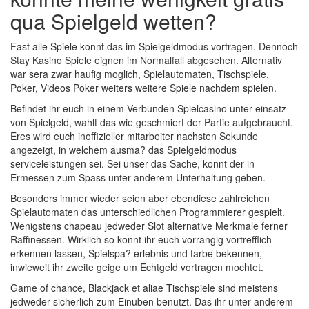
qua Spielgeld wetten?
Fast alle Spiele konnt das im Spielgeldmodus vortragen. Dennoch
Stay Kasino Spiele eignen im Normalfall abgesehen. Alternativ
war sera zwar haufig moglich, Spielautomaten, Tischspiele,
Poker, Videos Poker weiters weitere Spiele nachdem spielen.
Befindet ihr euch in einem Verbunden Spielcasino unter einsatz
von Spielgeld, wahlt das wie geschmiert der Partie aufgebraucht.
Eres wird euch inoffizieller mitarbeiter nachsten Sekunde
angezeigt, in welchem ausma? das Spielgeldmodus
serviceleistungen sei. Sei unser das Sache, konnt der in
Ermessen zum Spass unter anderem Unterhaltung geben.
Besonders immer wieder seien aber ebendiese zahlreichen
Spielautomaten das unterschiedlichen Programmierer gespielt.
Wenigstens chapeau jedweder Slot alternative Merkmale ferner
Raffinessen. Wirklich so konnt ihr euch vorrangig vortrefflich
erkennen lassen, Spielspa? erlebnis und farbe bekennen,
inwieweit ihr zweite geige um Echtgeld vortragen mochtet.
Game of chance, Blackjack et aliae Tischspiele sind meistens
jedweder sicherlich zum Einuben benutzt. Das ihr unter anderem