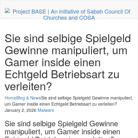
Sie sind selbige Spielgeld
Gewinne manipuliert, um
Gamer inside einen
Echtgeld Betriebsart zu
verleiten?
Home
Blog & News
Sie sind selbige Spielgeld Gewinne manipuliert,
um Gamer inside einen Echtgeld Betriebsart zu verleiten?
January 2, 2026
Malware
Sie sind selbige Spielgeld Gewinne
manipuliert, um Gamer inside einen