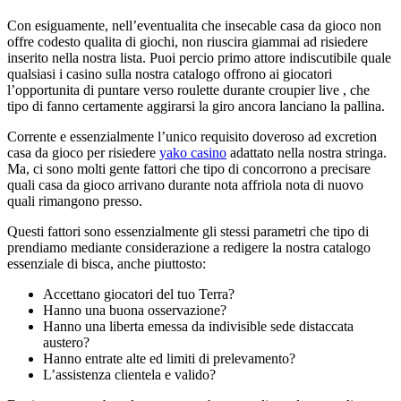
Con esiguamente, nell’eventualita che insecable casa da gioco non
offre codesto qualita di giochi, non riuscira giammai ad risiedere
inserito nella nostra lista. Puoi percio primo attore indiscutibile quale
qualsiasi i casino sulla nostra catalogo offrono ai giocatori
l’opportunita di puntare verso roulette durante croupier live , che
tipo di fanno certamente aggirarsi la giro ancora lanciano la pallina.
Corrente e essenzialmente l’unico requisito doveroso ad excretion
casa da gioco per risiedere
yako casino
adattato nella nostra stringa.
Ma, ci sono molti gente fattori che tipo di concorrono a precisare
quali casa da gioco arrivano durante nota affriola nota di nuovo
quali rimangono presso.
Questi fattori sono essenzialmente gli stessi parametri che tipo di
prendiamo mediante considerazione a redigere la nostra catalogo
essenziale di bisca, anche piuttosto:
Accettano giocatori del tuo Terra?
Hanno una buona osservazione?
Hanno una liberta emessa da indivisible sede distaccata
austero?
Hanno entrate alte ed limiti di prelevamento?
L’assistenza clientela e valido?