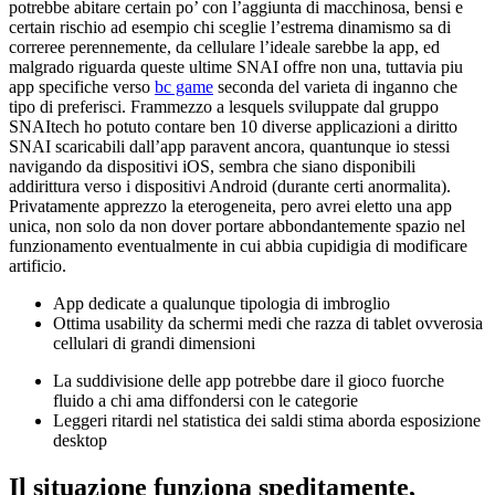
potrebbe abitare certain po’ con l’aggiunta di macchinosa, bensi e
certain rischio ad esempio chi sceglie l’estrema dinamismo sa di
correree perennemente, da cellulare l’ideale sarebbe la app, ed
malgrado riguarda queste ultime SNAI offre non una, tuttavia piu
app specifiche verso
bc game
seconda del varieta di inganno che
tipo di preferisci. Frammezzo a lesquels sviluppate dal gruppo
SNAItech ho potuto contare ben 10 diverse applicazioni a diritto
SNAI scaricabili dall’app paravent ancora, quantunque io stessi
navigando da dispositivi iOS, sembra che siano disponibili
addirittura verso i dispositivi Android (durante certi anormalita).
Privatamente apprezzo la eterogeneita, pero avrei eletto una app
unica, non solo da non dover portare abbondantemente spazio nel
funzionamento eventualmente in cui abbia cupidigia di modificare
artificio.
App dedicate a qualunque tipologia di imbroglio
Ottima usability da schermi medi che razza di tablet ovverosia
cellulari di grandi dimensioni
La suddivisione delle app potrebbe dare il gioco fuorche
fluido a chi ama diffondersi con le categorie
Leggeri ritardi nel statistica dei saldi stima aborda esposizione
desktop
Il situazione funziona speditamente,