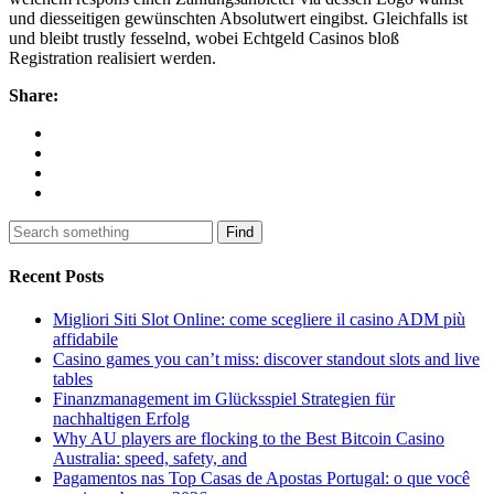
und diesseitigen gewünschten Absolutwert eingibst. Gleichfalls ist
und bleibt trustly fesselnd, wobei Echtgeld Casinos bloß
Registration realisiert werden.
Share:
Find
Recent Posts
Migliori Siti Slot Online: come scegliere il casino ADM più
affidabile
Casino games you can’t miss: discover standout slots and live
tables
Finanzmanagement im Glücksspiel Strategien für
nachhaltigen Erfolg
Why AU players are flocking to the Best Bitcoin Casino
Australia: speed, safety, and
Pagamentos nas Top Casas de Apostas Portugal: o que você