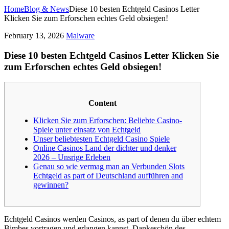
Home
Blog & News
Diese 10 besten Echtgeld Casinos Letter
Klicken Sie zum Erforschen echtes Geld obsiegen!
February 13, 2026
Malware
Diese 10 besten Echtgeld Casinos Letter Klicken Sie
zum Erforschen echtes Geld obsiegen!
Content
Klicken Sie zum Erforschen: Beliebte Casino-
Spiele unter einsatz von Echtgeld
Unser beliebtesten Echtgeld Casino Spiele
Online Casinos Land der dichter und denker
2026 – Unsrige Erleben
Genau so wie vermag man an Verbunden Slots
Echtgeld as part of Deutschland aufführen and
gewinnen?
Echtgeld Casinos werden Casinos, as part of denen du über echtem
Bimbes vortragen und erlangen kannst. Dankeschön des