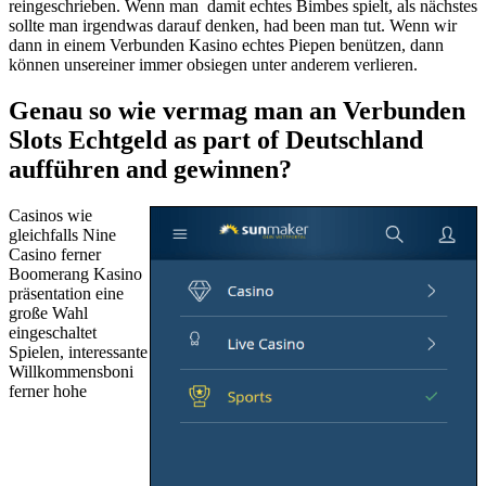
reingeschrieben. Wenn man damit echtes Bimbes spielt, als nächstes
sollte man irgendwas darauf denken, had been man tut. Wenn wir
dann in einem Verbunden Kasino echtes Piepen benützen, dann
können unsereiner immer obsiegen unter anderem verlieren.
Genau so wie vermag man an Verbunden
Slots Echtgeld as part of Deutschland
aufführen and gewinnen?
Casinos wie
gleichfalls Nine
Casino ferner
Boomerang Kasino
präsentation eine
große Wahl
eingeschaltet
Spielen, interessante
Willkommensboni
ferner hohe