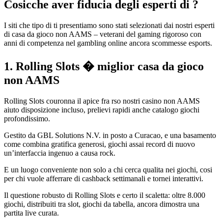
Cosicche aver fiducia degli esperti di ?
I siti che tipo di ti presentiamo sono stati selezionati dai nostri esperti
di casa da gioco non AAMS – veterani del gaming rigoroso con
anni di competenza nel gambling online ancora scommesse esports.
1. Rolling Slots � miglior casa da gioco
non AAMS
Rolling Slots couronna il apice fra rso nostri casino non AAMS
aiuto disposizione incluso, prelievi rapidi anche catalogo giochi
profondissimo.
Gestito da GBL Solutions N.V. in posto a Curacao, e una basamento
come combina gratifica generosi, giochi assai record di nuovo
un’interfaccia ingenuo a causa rock.
E un luogo conveniente non solo a chi cerca qualita nei giochi, cosi
per chi vuole afferrare di cashback settimanali e tornei interattivi.
Il questione robusto di Rolling Slots e certo il scaletta: oltre 8.000
giochi, distribuiti tra slot, giochi da tabella, ancora dimostra una
partita live curata.