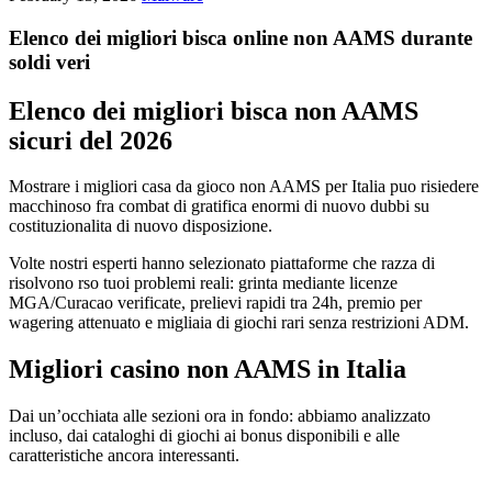
Elenco dei migliori bisca online non AAMS durante
soldi veri
Elenco dei migliori bisca non AAMS
sicuri del 2026
Mostrare i migliori casa da gioco non AAMS per Italia puo risiedere
macchinoso fra combat di gratifica enormi di nuovo dubbi su
costituzionalita di nuovo disposizione.
Volte nostri esperti hanno selezionato piattaforme che razza di
risolvono rso tuoi problemi reali: grinta mediante licenze
MGA/Curacao verificate, prelievi rapidi tra 24h, premio per
wagering attenuato e migliaia di giochi rari senza restrizioni ADM.
Migliori casino non AAMS in Italia
Dai un’occhiata alle sezioni ora in fondo: abbiamo analizzato
incluso, dai cataloghi di giochi ai bonus disponibili e alle
caratteristiche ancora interessanti.