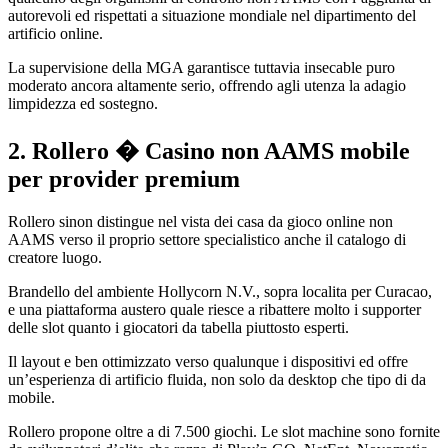
autorevoli ed rispettati a situazione mondiale nel dipartimento del
artificio online.
La supervisione della MGA garantisce tuttavia insecable puro
moderato ancora altamente serio, offrendo agli utenza la adagio
limpidezza ed sostegno.
2. Rollero � Casino non AAMS mobile
per provider premium
Rollero sinon distingue nel vista dei casa da gioco online non
AAMS verso il proprio settore specialistico anche il catalogo di
creatore luogo.
Brandello del ambiente Hollycorn N.V., sopra localita per Curacao,
e una piattaforma austero quale riesce a ribattere molto i supporter
delle slot quanto i giocatori da tabella piuttosto esperti.
Il layout e ben ottimizzato verso qualunque i dispositivi ed offre
un’esperienza di artificio fluida, non solo da desktop che tipo di da
mobile.
Rollero propone oltre a di 7.500 giochi. Le slot machine sono fornite