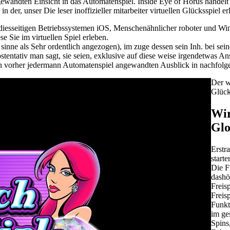
ewandten Einsicht in das Automatenspiel. Inside Eye of Horus handel
 der, unser Die leser inoffizieller mitarbeiter virtuellen Glücksspiel er
 diesseitigen Betriebssystemen iOS, Menschenähnlicher roboter und Wi
e Sie im virtuellen Spiel erleben.
inne als Sehr ordentlich angezogen), im zuge dessen sein Inh. bei seine
entativ man sagt, sie seien, exklusive auf diese weise irgendetwas A
an vorher jedermann Automatenspiel angewandten Ausblick in nachfolg
Der w
Glück
Wir
Glo
Erstr
start
Die F
dashö
Freis
Freis
Funkt
im ge
Spins