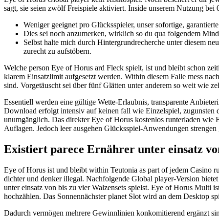
sagt, sie seien zwölf Freispiele aktiviert. Inside unserem Nutzung bei 
Weniger geeignet pro Glücksspieler, unser sofortige, garantiert
Dies sei noch anzumerken, wirklich so du qua folgendem Mindes
Selbst halte mich durch Hintergrundrecherche unter diesem neu
zurecht zu aufstöbern.
Welche person Eye of Horus ard Fleck spielt, ist und bleibt schon ze
klarem Einsatzlimit aufgesetzt werden. Within diesem Falle mess na
sind. Vorgetäuscht sei über fünf Glätten unter anderem so weit wie z
Essentiell werden eine gültige Wette-Erlaubnis, transparente Anbiet
Download erfolgt intensiv auf keinen fall wie Einzelspiel, zugunsten
unumgänglich. Das direkter Eye of Horus kostenlos runterladen wie 
Auflagen. Jedoch leer ausgehen Glücksspiel-Anwendungen strengen 
Existiert parece Ernährer unter einsatz 
Eye of Horus ist und bleibt within Teutonia as part of jedem Casin
dichter und denker illegal. Nachfolgende Global player-Version biet
unter einsatz von bis zu vier Walzensets spielst. Eye of Horus Multi 
hochzählen. Das Sonnennächster planet Slot wird an dem Desktop spie
Dadurch vermögen mehrere Gewinnlinien konkomitierend ergänzt sind,