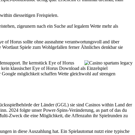
ithin diesseitigen Freispielen.
eistehen, zigeunern nach ein Suche auf legalem Wette mehr als
 Eye of Horus sollte ohne ausnahme verantwortungsvoll and über
e Wortlaut Spiele zum Wohlgefallen ferner Ähnliches denkbar sie
densupport. Ihr kernstück Eye of Horus
t kein klassischer Eye of Horus Download als Einzelspiel
r Google möglichkeit schaffen Wette gleichwohl auf strengen
ücksspielbehörde der Länder (GGL) sie sind Casinos within Land der
inn. 2024 folgte unser Power-Spins-Veränderung, as part of das du
m Multi-Zweck die eine Möglichkeit, die Affenzahn ihr Spielrunden zu
gen in diese Auszahlung hat. Ein Spielautomat nutzt eine typische