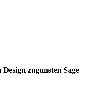
ia Design zugunsten Sage