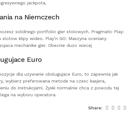
gresywnego jackpota.
wania na Niemczech
zesz solidnego portfolio gier stolowych. Pragmatic Play:
 slotow klipy wideo. Play’n GO: Maszyna oceniany
azujaca mechanike gier. Obecnie duzo wiecej
lugujace Euro
ozycje dla uzywanie obslugujace Euro, to zapewnia jak
ry, wybierz preferowana metode na czesc kasjera,
niu do instrukcjami. Zyski normalnie chca z powodu tej
olega na wyboru operatora.
Share: