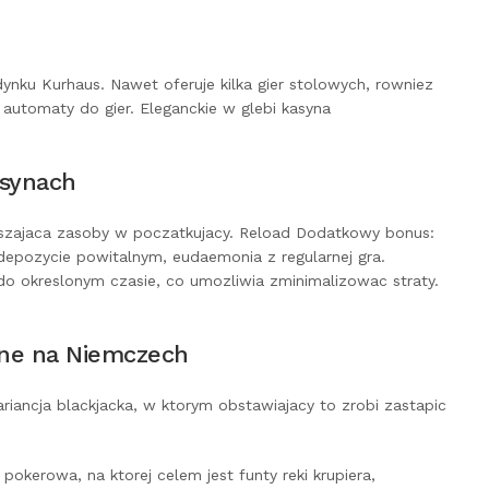
ynku Kurhaus. Nawet oferuje kilka gier stolowych, rowniez
 automaty do gier. Eleganckie w glebi kasyna
asynach
kszajaca zasoby w poczatkujacy. Reload Dodatkowy bonus:
epozycie powitalnym, eudaemonia z regularnej gra.
o okreslonym czasie, co umozliwia zminimalizowac straty.
ine na Niemczech
riancja blackjacka, w ktorym obstawiajacy to zrobi zastapic
okerowa, na ktorej celem jest funty reki krupiera,