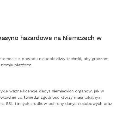
 kasyno hazardowe na Niemczech w
nternecie z powodu niepoblazliwy techniki, aby graczom
ziomie platform.
kle wazne licencje kiedys niemieckich organow, jak w
kladnie co twierdzi zgodnosc ktorzy maja lokalnymi
nia SSL i innych srodkow ochrony danych osobowych oraz