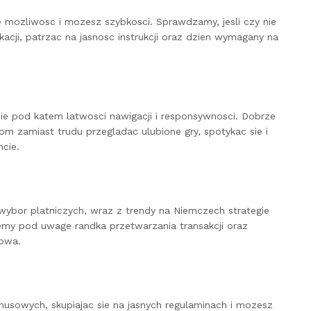
 mozliwosc i mozesz szybkosci. Sprawdzamy, jesli czy nie
acji, patrzac na jasnosc instrukcji oraz dzien wymagany na
e pod katem latwosci nawigacji i responsywnosci. Dobrze
m zamiast trudu przegladac ulubione gry, spotykac sie i
cie.
ybor platniczych, wraz z trendy na Niemczech strategie
rzemy pod uwage randka przetwarzania transakcji oraz
sowa.
nusowych, skupiajac sie na jasnych regulaminach i mozesz