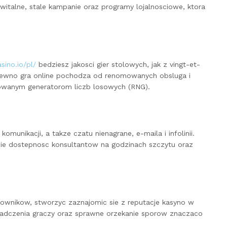
talne, stale kampanie oraz programy lojalnosciowe, ktora
sino.io/pl/
bedziesz jakosci gier stolowych, jak z vingt-et-
a pewno gra online pochodza od renomowanych obsluga i
owanym generatorom liczb losowych (RNG).
unikacji, a takze czatu nienagrane, e-maila i infolinii.
wie dostepnosc konsultantow na godzinach szczytu oraz
kownikow, stworzyc zaznajomic sie z reputacje kasyno w
wiadczenia graczy oraz sprawne orzekanie sporow znaczaco