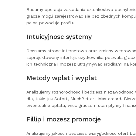
Badamy operacja zakladania czlonkostwo pochylenie
gracze mogli zarejestrowac sie bez zbednych komplik
pelna powoduje profilu.
Intuicyjnosc systemy
Oceniamy strone internetowa oraz zmiany wedrowani
zaprojektowany interfejs uzytkownika pozwala graczo
ich techniczna i mozesz utrzymywac srodkami na kon
Metody wplat i wyplat
Analizujemy roznorodnosc i bedziesz niezawodnosc w
dla, takie-jak Sofort, MuchBetter i Mastercard. Bie
ewentualne oplata, wiec graczom stan plynny finan
Fillip i mozesz promocje
Analizujemy jakosc i bedziesz wiarygodnosc ofert bo