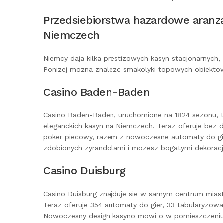
Przedsiebiorstwa hazardowe aranza
Niemczech
Niemcy daja kilka prestizowych kasyn stacjonarnych,
Ponizej mozna znalezc smakolyki topowych obiekto
Casino Baden-Baden
Casino Baden-Baden, uruchomione na 1824 sezonu, t
eleganckich kasyn na Niemczech. Teraz oferuje bez da
poker piecowy, razem z nowoczesne automaty do gie
zdobionych zyrandolami i mozesz bogatymi dekoracj
Casino Duisburg
Casino Duisburg znajduje sie w samym centrum mia
Teraz oferuje 354 automaty do gier, 33 tabularyzowac
Nowoczesny design kasyno mowi o w pomieszczeniu