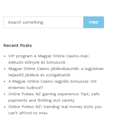
FIND
Recent Posts
VIP program a Magyar Online Casino-ban:
exkluzív előnyök és bónuszok
Magyar Online Casino játékválaszték: a legjobban
teljesítő játékok és szolgáltatók
A Magyar Online Casino legjobb bónuszai: mit
érdemes tudnod?
Online Pokies NZ gaming experience: fast, safe
payments and thrilling slot variety
Online Pokies NZ: trending real money slots you
can’t afford to miss