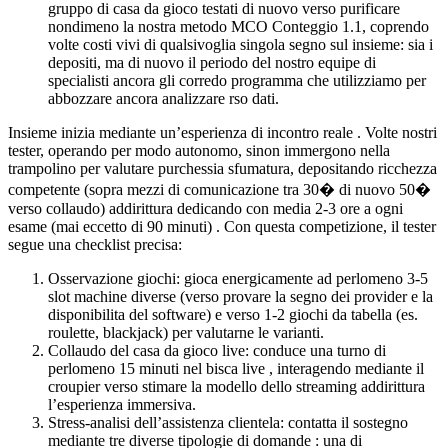
gruppo di casa da gioco testati di nuovo verso purificare
nondimeno la nostra metodo MCO Conteggio 1.1, coprendo
volte costi vivi di qualsivoglia singola segno sul insieme: sia i
depositi, ma di nuovo il periodo del nostro equipe di
specialisti ancora gli corredo programma che utilizziamo per
abbozzare ancora analizzare rso dati.
Insieme inizia mediante un’esperienza di incontro reale . Volte nostri
tester, operando per modo autonomo, sinon immergono nella
trampolino per valutare purchessia sfumatura, depositando ricchezza
competente (sopra mezzi di comunicazione tra 30� di nuovo 50�
verso collaudo) addirittura dedicando con media 2-3 ore a ogni
esame (mai eccetto di 90 minuti) . Con questa competizione, il tester
segue una checklist precisa:
Osservazione giochi: gioca energicamente ad perlomeno 3-5
slot machine diverse (verso provare la segno dei provider e la
disponibilita del software) e verso 1-2 giochi da tabella (es.
roulette, blackjack) per valutarne le varianti.
Collaudo del casa da gioco live: conduce una turno di
perlomeno 15 minuti nel bisca live , interagendo mediante il
croupier verso stimare la modello dello streaming addirittura
l’esperienza immersiva.
Stress-analisi dell’assistenza clientela: contatta il sostegno
mediante tre diverse tipologie di domande : una di