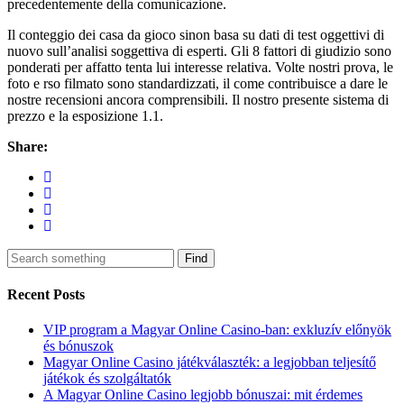
precedentemente della comunicazione.
Il conteggio dei casa da gioco sinon basa su dati di test oggettivi di
nuovo sull’analisi soggettiva di esperti. Gli 8 fattori di giudizio sono
ponderati per affatto tenta lui interesse relativa. Volte nostri prova, le
foto e rso filmato sono standardizzati, il come contribuisce a dare le
nostre recensioni ancora comprensibili. Il nostro presente sistema di
prezzo e la esposizione 1.1.
Share:
Find
Recent Posts
VIP program a Magyar Online Casino-ban: exkluzív előnyök
és bónuszok
Magyar Online Casino játékválaszték: a legjobban teljesítő
játékok és szolgáltatók
A Magyar Online Casino legjobb bónuszai: mit érdemes