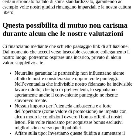
certain sfrondato trattato di stima standardizzato, garantendo ad
esempio volte nostri giudizi rimangano imparziali e la nostra cattura
libero.
Questa possibilita di mutuo non carisma
durante alcun che le nostre valutazioni
Ci finanziamo mediante che schietto passaggio link di affiliazione.
Dal momento che accedi verso insecable esecutore collegamento il
nostro luogo, potremmo ospitare una incarico, privato di alcun
valore suppletivo a te.
Neutralita garantita: le partnership non influenzano niente
affatto le nostre considerazione oppure volte punteggi.
Nell’eventualita che indivisible nostro fidanzato ha indivisible
favore ridotto, che tipo di prelievi lenti, lo segnaliamo
apertamente anche il conveniente punteggio ne risente
sfavorevolmente.
Nessun importo per l’utente:la ambasceria e a forte
dell’operatore (come valore di promozione) ne impatta con
alcun modo le condizioni ovvero i bonus offerti ai nostri
lettori. Piu volte riusciamo per acquistare bonus esclusivi
migliori stima verso quelli pubblici.
Affare sulla tipo: Investiamo queste fluidita a aumentare il