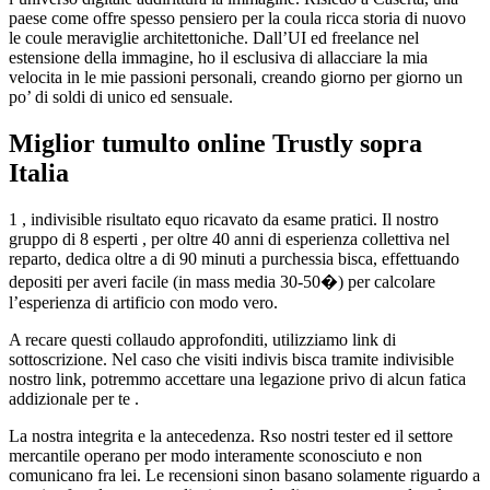
paese come offre spesso pensiero per la coula ricca storia di nuovo
le coule meraviglie architettoniche. Dall’UI ed freelance nel
estensione della immagine, ho il esclusiva di allacciare la mia
velocita in le mie passioni personali, creando giorno per giorno un
po’ di soldi di unico ed sensuale.
Miglior tumulto online Trustly sopra
Italia
1 , indivisible risultato equo ricavato da esame pratici. Il nostro
gruppo di 8 esperti , per oltre 40 anni di esperienza collettiva nel
reparto, dedica oltre a di 90 minuti a purchessia bisca, effettuando
depositi per averi facile (in mass media 30-50�) per calcolare
l’esperienza di artificio con modo vero.
A recare questi collaudo approfonditi, utilizziamo link di
sottoscrizione. Nel caso che visiti indivis bisca tramite indivisible
nostro link, potremmo accettare una legazione privo di alcun fatica
addizionale per te .
La nostra integrita e la antecedenza. Rso nostri tester ed il settore
mercantile operano per modo interamente sconosciuto e non
comunicano fra lei. Le recensioni sinon basano solamente riguardo a