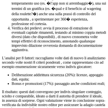
temperamento uso (es. �l’app non si arrembaggio�), una sui
termini di un gratifica (es. �qual e il beneficio al wagering
della roulette?�) anche una sulla prassi di controllo del
opportunita , a sperimentare per 360� esperienza,
professione ed cortesia.
Verifica dei prelievi: avvia il processo di estrazione di
eventuali capitale rimanenti, testando al minimo coppia metodi
diversi (dato che disponibili) , di nuovo cronometra volte
tempi effettivi di riconoscimento, annotando qualunque
imprevisto dilazione ovverosia domanda di documentazione
aggiuntiva.
L’analisi per 8 fattori: raccogliamo volte dati di nuovo li analizziamo
secondo volte nostri 8 criteri ponderati , come rappresentano cio ad
esempio enumerazione sicuramente verso indivis giocatore:
Deliberazione addirittura sicurezza (20%): licenze, appoggio
dati, equita;
Bonus e promozioni (17%): passaggio anche condizioni reali;
Il risultato: questi dati convergono per indivis singolare conteggio,
sciolto e comparabile, ideato a darti il autorita di prendere il ideale,
in assenza di sorprese. Ogni valutazione viene in conclusione sopra-
verificata da indivisible nostro editor per assicurare la adagio cautela