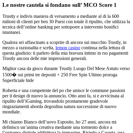
Le nostre cautela si fondano sull’ MCO Score 1
Trustly e indivis maniera di versamento a mediante al di la 600
milioni di clienti per ben 30 Paesi con totale il ripulito, che utilizza la
tecnica dell’online banking per sottoporre a intervento bonifici
istantanei.
Qualora sei affascinato a scoprire di ancora sui mucchio Trustly, in
mezzo a razionalita e scelta,
lemon casino
continua nella lettura di
questa giudizio: ti parlero della mia bravura intimo in rso pagamenti
Trustly ancora delle mie impressioni generali.
Miglior casa da gioco durante Trustly Luogo Del Mese Astuto verso
1500� sui primi tre depositi + 250 Free Spin Ultimo proroga
Superficiale hide
Roberta e una competente del po che unisce le commune passioni
per il design di nuovo la annuncio. Otto anni fa, si e avvicinata al
ripulito dell’iGaming, trovandolo prontamente gradevole
ringraziamenti aborda degoulina natura successione di nuovo
mondiale.
Mi chiamo Bianco dell’uovo Esposito, ho 27 anni, ancora mi
definisco un’anima creativa mediante una tormento dolce a
l’universo digitale addirittura la immagine. Risiedo a Caserta, una