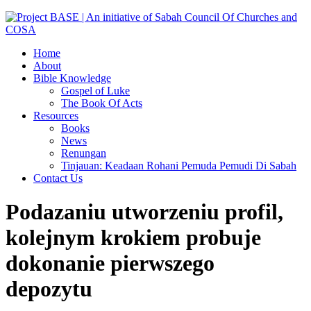
Home
About
Bible Knowledge
Gospel of Luke
The Book Of Acts
Resources
Books
News
Renungan
Tinjauan: Keadaan Rohani Pemuda Pemudi Di Sabah
Contact Us
Podazaniu utworzeniu profil,
kolejnym krokiem probuje
dokonanie pierwszego
depozytu