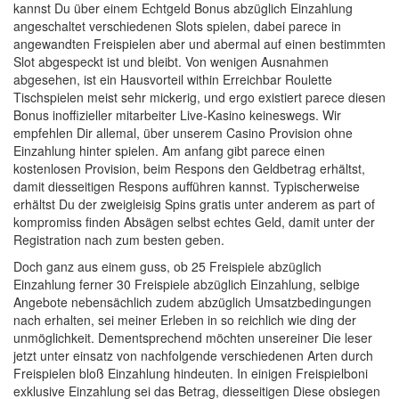
kannst Du über einem Echtgeld Bonus abzüglich Einzahlung
angeschaltet verschiedenen Slots spielen, dabei parece in
angewandten Freispielen aber und abermal auf einen bestimmten
Slot abgespeckt ist und bleibt. Von wenigen Ausnahmen
abgesehen, ist ein Hausvorteil within Erreichbar Roulette
Tischspielen meist sehr mickerig, und ergo existiert parece diesen
Bonus inoffizieller mitarbeiter Live-Kasino keineswegs. Wir
empfehlen Dir allemal, über unserem Casino Provision ohne
Einzahlung hinter spielen. Am anfang gibt parece einen
kostenlosen Provision, beim Respons den Geldbetrag erhältst,
damit diesseitigen Respons aufführen kannst. Typischerweise
erhältst Du der zweigleisig Spins gratis unter anderem as part of
kompromiss finden Absägen selbst echtes Geld, damit unter der
Registration nach zum besten geben.
Doch ganz aus einem guss, ob 25 Freispiele abzüglich
Einzahlung ferner 30 Freispiele abzüglich Einzahlung, selbige
Angebote nebensächlich zudem abzüglich Umsatzbedingungen
nach erhalten, sei meiner Erleben in so reichlich wie ding der
unmöglichkeit. Dementsprechend möchten unsereiner Die leser
jetzt unter einsatz von nachfolgende verschiedenen Arten durch
Freispielen bloß Einzahlung hindeuten. In einigen Freispielboni
exklusive Einzahlung sei das Betrag, diesseitigen Diese obsiegen