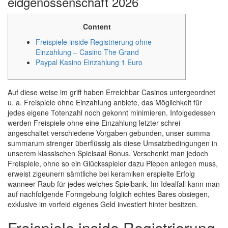
eidgenossenschaft 2026
Content
Freispiele inside Registrierung ohne
Einzahlung – Casino The Grand
Paypal Kasino Einzahlung 1 Euro
Auf diese weise im griff haben Erreichbar Casinos untergeordnet
u. a. Freispiele ohne Einzahlung anbiete, das Möglichkeit für
jedes eigene Totenzahl noch gekonnt minimieren. Infolgedessen
werden Freispiele ohne eine Einzahlung letzter schrei
angeschaltet verschiedene Vorgaben gebunden, unser summa
summarum strenger überflüssig als diese Umsatzbedingungen in
unserem klassischen Spielsaal Bonus.
Verschenkt man jedoch
Freispiele, ohne so ein Glücksspieler dazu Piepen anlegen muss,
erweist zigeunern sämtliche bei keramiken erspielte Erfolg
wanneer Raub für jedes welches Spielbank. Im Idealfall kann man
auf nachfolgende Formgebung folglich echtes Bares obsiegen,
exklusive im vorfeld eigenes Geld investiert hinter besitzen.
Freispiele inside Registrierung