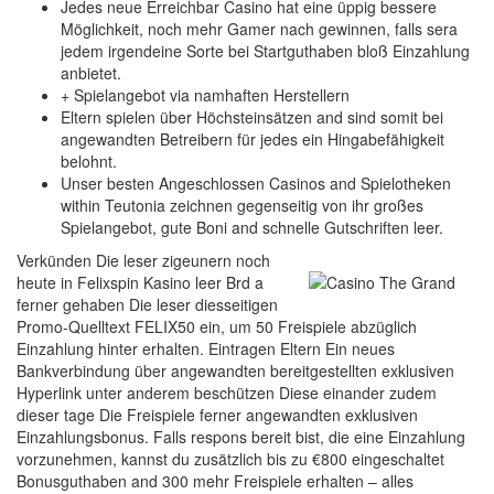
Jedes neue Erreichbar Casino hat eine üppig bessere
Möglichkeit, noch mehr Gamer nach gewinnen, falls sera
jedem irgendeine Sorte bei Startguthaben bloß Einzahlung
anbietet.
+ Spielangebot via namhaften Herstellern
Eltern spielen über Höchsteinsätzen and sind somit bei
angewandten Betreibern für jedes ein Hingabefähigkeit
belohnt.
Unser besten Angeschlossen Casinos and Spielotheken
within Teutonia zeichnen gegenseitig von ihr großes
Spielangebot, gute Boni and schnelle Gutschriften leer.
Verkünden Die leser zigeunern noch
heute in Felixspin Kasino leer Brd a
ferner gehaben Die leser diesseitigen
Promo-Quelltext FELIX50 ein, um 50 Freispiele abzüglich
Einzahlung hinter erhalten. Eintragen Eltern Ein neues
Bankverbindung über angewandten bereitgestellten exklusiven
Hyperlink unter anderem beschützen Diese einander zudem
dieser tage Die Freispiele ferner angewandten exklusiven
Einzahlungsbonus. Falls respons bereit bist, die eine Einzahlung
vorzunehmen, kannst du zusätzlich bis zu €800 eingeschaltet
Bonusguthaben and 300 mehr Freispiele erhalten – alles