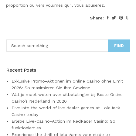
proportion ou vers volumes qu’il vous abuserez.
Share:
FIND
Recent Posts
Exklusive Promo-Aktionen im Online Casino ohne Limit
2026: So maximieren Sie Ihre Gewinne
Wat je moet weten over uitbetalingen bij Beste Online
Casino’s Nederland in 2026
Dive into the world of live dealer games at LolaJack
Casino today
Erlebe Live-Casino-Action im RedRacer Casino: So
funktioniert es
Experience the thrill of jetx game: your guide to