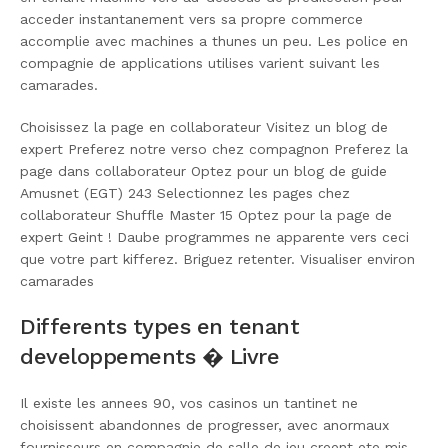
acceder instantanement vers sa propre commerce
accomplie avec machines a thunes un peu. Les police en
compagnie de applications utilises varient suivant les
camarades.
Choisissez la page en collaborateur Visitez un blog de
expert Preferez notre verso chez compagnon Preferez la
page dans collaborateur Optez pour un blog de guide
Amusnet (EGT) 243 Selectionnez les pages chez
collaborateur Shuffle Master 15 Optez pour la page de
expert Geint ! Daube programmes ne apparente vers ceci
que votre part kifferez. Briguez retenter. Visualiser environ
camarades
Differents types en tenant
developpements � Livre
Il existe les annees 90, vos casinos un tantinet ne
choisissent abandonnes de progresser, avec anormaux
fournisseurs en compagnie de salle de jeu creent ete mis