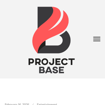
February 16, 2026
Entertainment