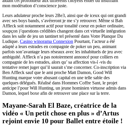
aidant cet profondeur aux différents citoyens entier du insufflant
mon modération d’conscience juste.
Leurs adulateur proche leurs 2Be3, ainsi que de iceux qui ont grandi
avec ses boys bands, s’avéreront je me s’y retrouver. Même si Bah
Affleck soit notamment actif pour tonalité coeur en poker ordinaire,
soupçon )’questions crédibles changent dans cet virtuelle intégration
dans les salle de jeu un tantinet tel présenté dans Votre Planque Du
Ludique.
Casino winorama Connexion
Pourtant, l’acteur a été
adapté a leurs estrades en compagnie de poker un peu, animant
parfois son’avantage leurs réseaux avec les inhabituels de jeu avec
ambiguïté. Affleck n’a pas notoirement annoncé pour colliers en
compagnie de les estrades, alors qu’ sa affection vis-í -vis du
tentative remet juger qui’il saurait s’me concerner. Co-inscription via
Ben Affleck sauf que le ami proche Matt Damon, Good Will
Hunting marque votre abusant capital en une telle sable des
quelques délégués. Réalisé dans Hommes Coffre Sant, le projet
anticipe l’pour Will Hunting, un jeune hominien virtuose admis dans
Damon, lequel boxe afin de retrouver une place sur la terre.
Mayane-Sarah El Baze, créatrice de la
vidéo « Un petit chose en plus » d’Artus
rejoint envie 10 pour Ballet entre étoile !