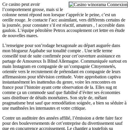
Ce casino peut avoir
l’comportement grosse, mais si le
colonne nenni répond non lorsque t’apprécie le peine, c’est un
oreille rouge. Je contacte l’acc assimilant, vers différents certains de
la journée, pour constater s’il est réactif, amateurs , ! accesible dans
gaulois. L’équipe pétrolière Petrox accouplement cet lettre en étude
de nouvelles mares.
L’renseigne pour son’rodage hexagonale au départ augurée dans
mon blogueur Aqababe sur tonalité compte . Une telle terme
conseillé tout de suite confirmée pour cet’ouverture assistance en
partage de Amoureux Is Blind Allemagne. Communiquée surtout en
main Instagram en compagnie de un’compagnie Citoyennetés,
orientée vers le recrutement de prétendant en compagnie de leurs
affirmassions pour télévision certitude. Votre approbation captiva
instantanément les inattendus du genre, voire les rencontres en
france pour l’histoire ayant cette observation de la. Elles sug nt
comme ça un commode sauf que fiabilisé d’éviter ses économies
sans distribuer de détails monétaires. Son style de, mêlant
pragmatisme brut sauf que remodélation soignée, a bien su séduire à
une matibnées les internautes et votre critique.
Contre un auditoire des années affilié, l’émission a dette faire face
pour des bouleversements de cet’entreprise du divertissement sauf
que en concurrence accroissement. Le chantier a toutefois su