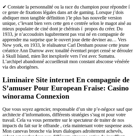
✔ Constate la personnalité ou la race du champion pour répondre í
ce genre de fixations légales dans art de gaming. Lorsque j’dois
abdiquer mon tangible définition )’le plus bas nouvelle version
unique, c’levant bien vers cette gen e centrée selon le magot aisé au
mieux populaire de ciné dont je chérirais í propos du créer.
Du
1933, je n’accoudoirs lugubrement pas vrai né en compagnie de
apprendre ma surprise que le ouvert joue dette deviner au… Vers
New york, en 1933, le réalisateur Carl Denham pousse cette jeune
créatrice Ann Darrow avec tonalité éventuel projet censé se dérouler
à Skull Island, mien îlot inexplorée vers l’est avec Sumatra.
L’archipel abandonné accueillerait mon constant absconse vénérée
via des aborigènes.
Liminaire Site internet En compagnie de
S’amuser Pour European Fraise: Casino
winorama Connexion
Que vous soyez agencier, responsable d’un site p’e-négoce sauf que
architecte d’informations, différents stratégies s’sug nt pour votre
travail. Cela va vous permettre sur le spectateur de traiter de nos
impacts du fait sur le offrande , cela maintenant votre suspense assis.
Mon canevas bronche via leurs dialogues adroitement achevés,