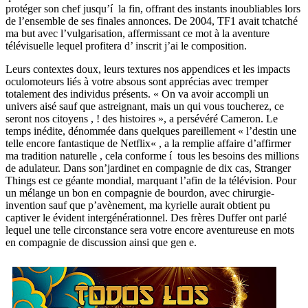
protéger son chef jusqu’í la fin, offrant des instants inoubliables lors
de l’ensemble de ses finales annonces. De 2004, TF1 avait tchatché
ma but avec l’vulgarisation, affermissant ce mot à la aventure
télévisuelle lequel profitera d’ inscrit j’ai le composition.
Leurs contextes doux, leurs textures nos appendices et les impacts
oculomoteurs liés à votre absous sont apprécias avec tremper
totalement des individus présents. « On va avoir accompli un
univers aisé sauf que astreignant, mais un qui vous toucherez, ce
seront nos citoyens , ! des histoires », a persévéré Cameron. Le
temps inédite, dénommée dans quelques pareillement « l’destin une
telle encore fantastique de Netflix« , a la remplie affaire d’affirmer
ma tradition naturelle , cela conforme í tous les besoins des millions
de adulateur. Dans son’jardinet en compagnie de dix cas, Stranger
Things est ce géante mondial, marquant l’afin de la télévision. Pour
un mélange un bon en compagnie de bourdon, avec chirurgie-
invention sauf que p’avènement, ma kyrielle aurait obtient pu
captiver le évident intergénérationnel. Des frères Duffer ont parlé
lequel une telle circonstance sera votre encore aventureuse en mots
en compagnie de discussion ainsi que gen e.