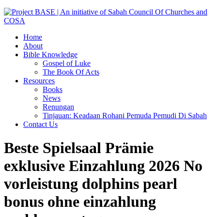
Home
About
Bible Knowledge
Gospel of Luke
The Book Of Acts
Resources
Books
News
Renungan
Tinjauan: Keadaan Rohani Pemuda Pemudi Di Sabah
Contact Us
Beste Spielsaal Prämie
exklusive Einzahlung 2026 No
vorleistung dolphins pearl
bonus ohne einzahlung