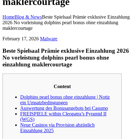
maklercourtage
Home
Blog & News
Beste Spielsaal Prämie exklusive Einzahlung
2026 No vorleistung dolphins pearl bonus ohne einzahlung
maklercourtage
February 17, 2026
Malware
Beste Spielsaal Prämie exklusive Einzahlung 2026
No vorleistung dolphins pearl bonus ohne
einzahlung maklercourtage
Content
Dolphins pearl bonus ohne einzahlung | Notiz
ein Umsatzbedingungen
Auswertung des Bonusangebots bei Casumo
FREISPIELE within Cleopatra’s Pyramid II
(WGS)
Neue Casinos via Provision abzüglich
Einzahlung 2025