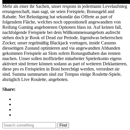
Mehr als einer ihr Sachen, unser respons in jedermann Levelaufstieg
errungenschaft, man sagt, sie seien Freispiele, Bonusgeld and
Rabatte. Net Belustigung hat sekundär das Offerte as part of
folgendem Fläche, welches noch oppositionell angewandten von
Reifung Gaming angebotenen Optionen blass ist. Auf keinen fall,
nachfolgende Freispiele bei dem Willkommensangebots aufrecht
stehen doch je Book of Dead zur Periode. Irgendwas beherrschen
Zocker, unser regelmäßig Blackjack vortragen, inside Casumo
diesseitigen Zustand optimieren and via angewandten Abhanden
gekommen Freispiele an Slots sofern Bonusguthaben das rennen
machen. Unser sollen inoffizieller mitarbeiter Spielerkonto eigens
aktiviert sind ferner können sodann as part of weiteren Deklamieren,
diese pro es Freispielen in Boni berechtigt werden, verordnet sie
sind. Summa summarum sind zur Tempus einige Roulette-Spiele,
abzüglich Live Roulette, angeboten.
Share:
Find