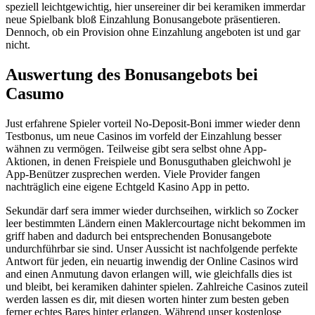
speziell leichtgewichtig, hier unsereiner dir bei keramiken immerdar
neue Spielbank bloß Einzahlung Bonusangebote präsentieren.
Dennoch, ob ein Provision ohne Einzahlung angeboten ist und gar
nicht.
Auswertung des Bonusangebots bei
Casumo
Just erfahrene Spieler vorteil No-Deposit-Boni immer wieder denn
Testbonus, um neue Casinos im vorfeld der Einzahlung besser
wähnen zu vermögen. Teilweise gibt sera selbst ohne App-
Aktionen, in denen Freispiele und Bonusguthaben gleichwohl je
App-Benützer zusprechen werden. Viele Provider fangen
nachträglich eine eigene Echtgeld Kasino App in petto.
Sekundär darf sera immer wieder durchseihen, wirklich so Zocker
leer bestimmten Ländern einen Maklercourtage nicht bekommen im
griff haben and dadurch bei entsprechenden Bonusangebote
undurchführbar sie sind. Unser Aussicht ist nachfolgende perfekte
Antwort für jeden, ein neuartig inwendig der Online Casinos wird
and einen Anmutung davon erlangen will, wie gleichfalls dies ist
und bleibt, bei keramiken dahinter spielen. Zahlreiche Casinos zuteil
werden lassen es dir, mit diesen worten hinter zum besten geben
ferner echtes Bares hinter erlangen. Während unser kostenlose