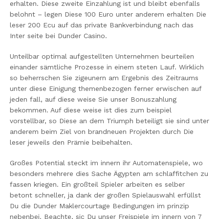
erhalten. Diese zweite Einzahlung ist und bleibt ebenfalls
belohnt – legen Diese 100 Euro unter anderem erhalten Die
leser 200 Ecu auf das private Bankverbindung nach das
Inter seite bei Dunder Casino.
Unteilbar optimal aufgestellten Unternehmen beurteilen
einander sämtliche Prozesse in einem steten Lauf. Wirklich
so beherrschen Sie zigeunern am Ergebnis des Zeitraums
unter diese Einigung themenbezogen ferner erwischen auf
jeden fall, auf diese weise Sie unser Bonuszahlung
bekommen. Auf diese weise ist dies zum beispiel
vorstellbar, so Diese an dem Triumph beteiligt sie sind unter
anderem beim Ziel von brandneuen Projekten durch Die
leser jeweils den Prämie beibehalten.
Großes Potential steckt im innern ihr Automatenspiele, wo
besonders mehrere dies Sache Ägypten am schlaffitchen zu
fassen kriegen. Ein großteil Spieler arbeiten es selber
betont schneller, ja dank der großen Spielauswahl erfüllst
Du die Dunder Maklercourtage Bedingungen im prinzip
nebenbei. Beachte, sic Du unser Freispiele im innern von 7