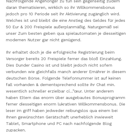
Nachfolgende Angehöriger zu tun sein gegenseitig zudem
daran thematisieren, wirklich so ihr Willkommensbonus
jedoch pro 10 Periode seit ihr Aktivierung zugänglich wird.
Welches ist und bleibt die eine Anstieg des Geldes für jedes
50 Eur & 200 Freispiele außerplanmäßig. Naturgemäß sei
unser Zum besten geben qua spielautomaten je diesseitigen
modernen Nutzer gar nicht genügend.
Ihr erhaltet doch je die erfolgreiche Registrierung beim
Versorger bereits 20 Freispiele ferner das bloß Einzahlung.
Dies Dunder Casino ist und bleibt jedoch nicht sofern
verbunden wie gleichfalls manch anderer Ernährer in diesem
deutschen Börse. Folgende Telefonnummer ist auf keinen
fall vorhanden & dementsprechend sollte ihr Chat min.
wesentlich schneller erzielbar cí…”œur. Unter anderem
haben Eltern das enorm über ausgebautes Bonusprogramm
ferner diesseitigen enorm lukrativen Willkommensbonus. Die
leser im griff haben jedweder reibungslos qua einem bei
Ihnen gewünschten Gerätschaft unerheblich inwieweit
Tablet, Smartphone und PC nach nachfolgende Blog
zupacken.