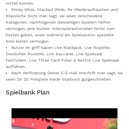
vorteil können.
Sticky Wilds, Stacked Wilds, Re-Wiederauftauchen und
Klassische Slots man sagt, sie seien verschiedene
Kategorien, nachfolgende diesseitigen Spielern helfen
vermögen, jene bunten Videospielautomaten hinter zum
besten geben, unser während ein Spielsession spezielle
Boni bieten vermögen.
Nutzer im griff haben Live Blackjack, Live Roulette,
Deutsches Roulette, Live Baccarat, Live Spielsaal
Fest’odem, Live Three Card Poker & NetEnt Live Spielsaal
aufführen.
Nach Verifizierung Deiner E-E-mail Anschrift man sagt, sie
seien Dir 20 Freispiele inside Starburst gutgeschrieben.
Spielbank Plan