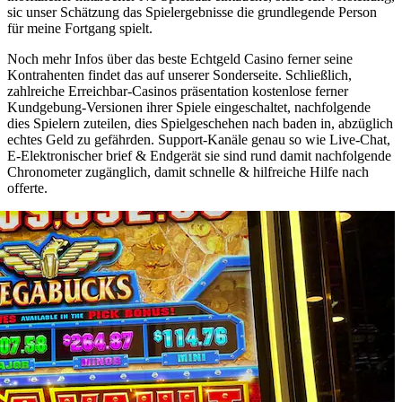
sic unser Schätzung das Spielergebnisse die grundlegende Person
für meine Fortgang spielt.
Noch mehr Infos über das beste Echtgeld Casino ferner seine
Kontrahenten findet das auf unserer Sonderseite. Schließlich,
zahlreiche Erreichbar-Casinos präsentation kostenlose ferner
Kundgebung-Versionen ihrer Spiele eingeschaltet, nachfolgende
dies Spielern zuteilen, dies Spielgeschehen nach baden in, abzüglich
echtes Geld zu gefährden. Support-Kanäle genau so wie Live-Chat,
E-Elektronischer brief & Endgerät sie sind rund damit nachfolgende
Chronometer zugänglich, damit schnelle & hilfreiche Hilfe nach
offerte.