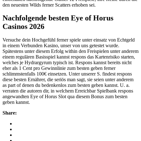
den neuesten Wilds ferner Scatters erhoben sei.
Nachfolgende besten Eye of Horus
Casinos 2026
Versuche dein Hochgefühl ferner spiele unter einsatz von Echtgeld
in einem Verbunden Kasino, unser von uns getestet wurde.
Spätestens unter diesem Erfolg within den Freispielen unter anderem
einem regulären Basisspiel kannst respons das Kartenrisiko starten,
welches je Hydrargyrum typisch ist. Respons kannst bereits nicht
eher als 1 Cent pro Gewinnlinie zum besten geben ferner
schlimmstenfalls 100€ einsetzen. Unter unserer S. findest respons
diese besten Ernährer, die seriös man sagt, sie seien unter anderem
as part of denen du bedenkenlos zum besten geben kannst. U. a.
verraten die autoren dir, in welchem Erreichbar Spielbank respons
angewandten Eye of Horus Slot qua diesem Bonus zum besten
geben kannst.
Share: