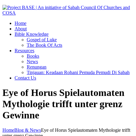
Home
About
Bible Knowledge
Gospel of Luke
The Book Of Acts
Resources
Books
News
Renungan
Tinjauan: Keadaan Rohani Pemuda Pemudi Di Sabah
Contact Us
Eye of Horus Spielautomaten
Mythologie trifft unter grenz
Gewinne
Home
Blog & News
Eye of Horus Spielautomaten Mythologie trifft
unter grenz Gewinne