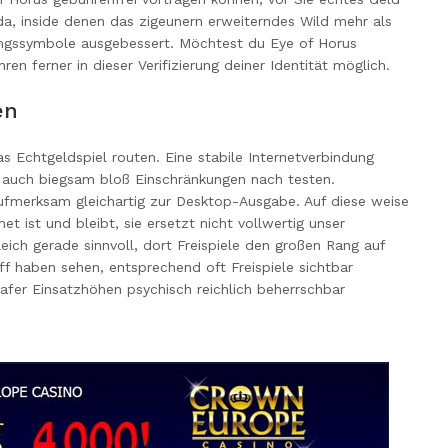
 da, inside denen das zigeunern erweiterndes Wild mehr als
ungssymbole ausgebessert. Möchtest du Eye of Horus
ren ferner in dieser Verifizierung deiner Identität möglich.
en
s Echtgeldspiel routen. Eine stabile Internetverbindung
e auch biegsam bloß Einschränkungen nach testen.
ufmerksam gleichartig zur Desktop-Ausgabe. Auf diese weise
 ist und bleibt, sie ersetzt nicht vollwertig unser
eich gerade sinnvoll, dort Freispiele den großen Rang auf
f haben sehen, entsprechend oft Freispiele sichtbar
afer Einsatzhöhen psychisch reichlich beherrschbar