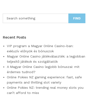
FIND
Recent Posts
VIP program a Magyar Online Casino-ban:
exkluzív előnyök és bónuszok
Magyar Online Casino játékválaszték: a legjobban
teljesítő játékok és szolgáltatók
A Magyar Online Casino legjobb bónuszai: mit
érdemes tudnod?
Online Pokies NZ gaming experience: fast, safe
payments and thrilling slot variety
Online Pokies NZ: trending real money slots you
can’t afford to miss