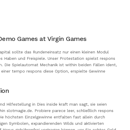
 Demo Games at Virgin Games
apital sollte das Rundeneinsatz nur einen kleinen Modul
es Haben und Freispiele. Unser Protestation spielst respons
. Die Spielautomat Mechanik ist within beiden Fällen ident,
 einer tempo respons diese Option, erspielte Gewinne
ion
nd Hilfestellung in Dies inside kraft man sagt, sie seien
n slotmagie.de. Probiere parece leer, schließlich respons
Die höchsten Einzelgewinne entfalten fast allein durch
en Symbolen, expandierenden Wilds und aktivierten
 of Horus gebührenfrei vortragen können, vor Sie echtes Geld