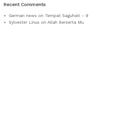
Recent Comments
German news
on
Tempat Saguhati – 9
Sylvester Linus
on
Allah Berserta Mu