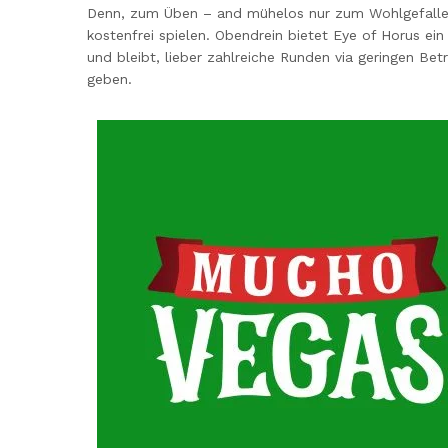
Denn, zum Üben – and mühelos nur zum Wohlgefallen
kostenfrei spielen. Obendrein bietet Eye of Horus ein 
und bleibt, lieber zahlreiche Runden via geringen Be
geben.