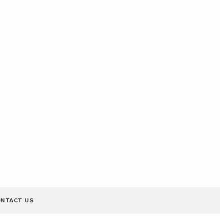
ONTACT US