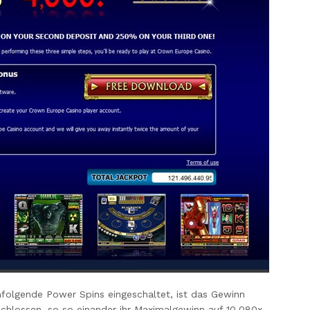
folgende Power Spins eingeschaltet, ist das Gewinn
schlossen, so so einander ihr Maximalgewinn auf 10.080x