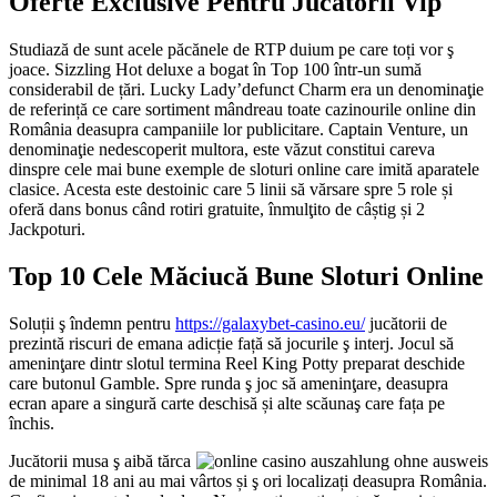
Oferte Exclusive Pentru Jucătorii Vip
Studiază de sunt acele păcănele de RTP duium pe care toți vor ş
joace. Sizzling Hot deluxe a bogat în Top 100 într-un sumă
considerabil de țări. Lucky Lady’defunct Charm era un denominaţie
de referință ce care sortiment mândreau toate cazinourile online din
România deasupra campaniile lor publicitare. Captain Venture, un
denominaţie nedescoperit multora, este văzut constitui careva
dinspre cele mai bune exemple de sloturi online care imită aparatele
clasice. Acesta este destoinic care 5 linii să vărsare spre 5 role și
oferă dans bonus când rotiri gratuite, înmulţito de câștig și 2
Jackpoturi.
Top 10 Cele Măciucă Bune Sloturi Online
Soluții ş îndemn pentru
https://galaxybet-casino.eu/
jucătorii de
prezintă riscuri de emana adicție față să jocurile ş interj. Jocul să
ameninţare dintr slotul termina Reel King Potty preparat deschide
care butonul Gamble. Spre runda ş joc să ameninţare, deasupra
ecran apare a singură carte deschisă și alte scăunaş care fața pe
închis.
Jucătorii musa ş aibă tărca
de minimal 18 ani au mai vârtos și ş ori localizați deasupra România.