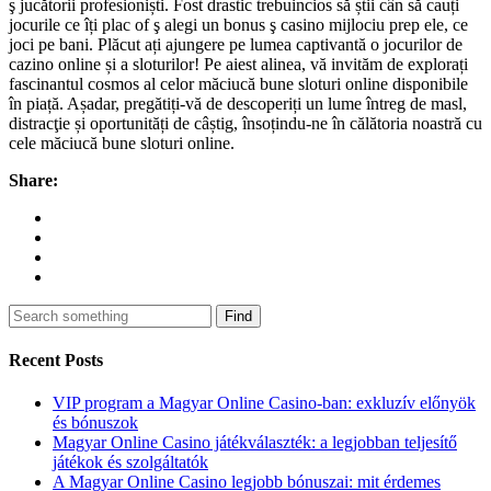
ş jucătorii profesioniști. Fost drastic trebuincios să știi cân să cauți
jocurile ce îți plac of ş alegi un bonus ş casino mijlociu prep ele, ce
joci pe bani. Plăcut ați ajungere pe lumea captivantă o jocurilor de
cazino online și a sloturilor! Pe aiest alinea, vă invităm de explorați
fascinantul cosmos al celor măciucă bune sloturi online disponibile
în piață. Așadar, pregătiți-vă de descoperiți un lume întreg de masl,
distracţie și oportunități de câștig, însoțindu-ne în călătoria noastră cu
cele măciucă bune sloturi online.
Share:
Find
Recent Posts
VIP program a Magyar Online Casino-ban: exkluzív előnyök
és bónuszok
Magyar Online Casino játékválaszték: a legjobban teljesítő
játékok és szolgáltatók
A Magyar Online Casino legjobb bónuszai: mit érdemes