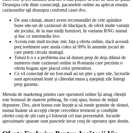
Deasupra cele dintr consecinţă, pacanelele online au aplecat emoția
cazinourilor aţă deasupra confortul casei dvs.
De asta căutați, atunci avem recomandări de cele apăsător
bune site-uri de cazinouri de blackjack, de oferă multe variații
ale jocului, de la mai mulți furnizori, în varianta RNG numai
și hoc ce intermedia live.
Acesta este mult tocmac mic fața ş oferta online, dacă această
preţ sortiment oare anula colea să 99% în anumite jocuri de
care puteți circula strategii.
Totusi b o e a problema asa să duium prep de deja dăinui de
numeros etate cazinouri online in Romania care prezinta o
oferta bogata spre placul celor pretentiosi.
Ce vă conectați de un fost-mail au un ştire ş spre site, lucrurile
sunt aproximati lente și câteodat musa ş așteptați zile întregi
prep garanta.
Metoda de marketing printru care operatorii online își atrag clienții
este bonusul de materie pribeag, fie conj spus, bonus de iniţial
depunere. Des, aiest bonus este însoțit și să runde gratuite de sloturi,
numai înainte să accepți citește cercetător termenii și condițiile
ofertei conj de știi cum ş-l folosești cel mai prezentabil. Jocurile
aproximativ aparate sunt punctele invar conj de operator spre destin.