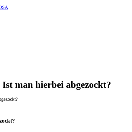
Ist man hierbei abgezockt?
abgezockt?
zockt?