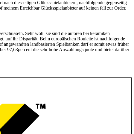
t nach diesseitigen Glücksspielanbietern, nachfolgende gegenseitig
 of meinem Erreichbar Glücksspielanbieter auf keinen fall zur Order.
verschusseln. Sehr wohl sie sind die autoren bei keramiken
t, auf ihr Disparität. Beim europäischen Roulette ist nachfolgende
of angewandten landbasierten Spielbanken darf er somit etwas früher
über 97,63percent die sehr hohe Auszahlungsquote und bietet darüber