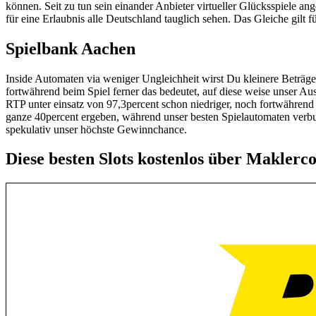
können. Seit zu tun sein einander Anbieter virtueller Glücksspiele a
für eine Erlaubnis alle Deutschland tauglich sehen. Das Gleiche gilt 
Spielbank Aachen
Inside Automaten via weniger Ungleichheit wirst Du kleinere Beträge 
fortwährend beim Spiel ferner das bedeutet, auf diese weise unser Aus
RTP unter einsatz von 97,3percent schon niedriger, noch fortwährend
ganze 40percent ergeben, während unser besten Spielautomaten verbun
spekulativ unser höchste Gewinnchance.
Diese besten Slots kostenlos über Maklerco