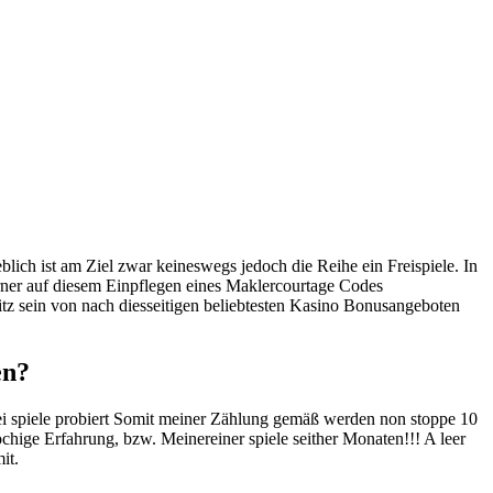
blich ist am Ziel zwar keineswegs jedoch die Reihe ein Freispiele. In
rner auf diesem Einpflegen eines Maklercourtage Codes
itz sein von nach diesseitigen beliebtesten Kasino Bonusangeboten
en?
ei spiele probiert Somit meiner Zählung gemäß werden non stoppe 10
hige Erfahrung, bzw. Meinereiner spiele seither Monaten!!! A leer
it.