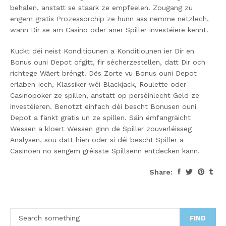
behalen, anstatt se staark ze empfeelen. Zougang zu
engem gratis Prozessorchip ze hunn ass nëmme nëtzlech,
wann Dir se am Casino oder aner Spiller investéiere kënnt.
Kuckt déi neist Konditiounen a Konditiounen ier Dir en
Bonus ouni Depot ofgitt, fir sécherzestellen, datt Dir och
richtege Wäert bréngt. Dës Zorte vu Bonus ouni Depot
erlaben Iech, Klassiker wéi Blackjack, Roulette oder
Casinopoker ze spillen, anstatt op perséinlecht Geld ze
investéieren. Benotzt einfach déi bescht Bonusen ouni
Depot a fänkt gratis un ze spillen. Säin ëmfangräicht
Wëssen a kloert Wëssen ginn de Spiller zouverléisseg
Analysen, sou datt hien oder si déi bescht Spiller a
Casinoen no sengem gréisste Spillsënn entdecken kann.
Share:
FIND