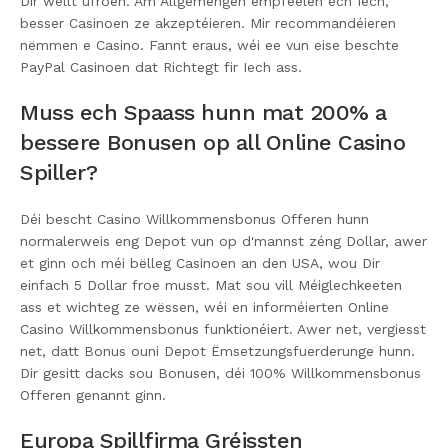
Dir wëllt ufroen. Am Allgemengen empfeelen ech Iech,
besser Casinoen ze akzeptéieren. Mir recommandéieren
nëmmen e Casino. Fannt eraus, wéi ee vun eise beschte
PayPal Casinoen dat Richtegt fir Iech ass.
Muss ech Spaass hunn mat 200% a
bessere Bonusen op all Online Casino
Spiller?
Déi bescht Casino Willkommensbonus Offeren hunn
normalerweis eng Depot vun op d'mannst zéng Dollar, awer
et ginn och méi bëlleg Casinoen an den USA, wou Dir
einfach 5 Dollar froe musst. Mat sou vill Méiglechkeeten
ass et wichteg ze wëssen, wéi en informéierten Online
Casino Willkommensbonus funktionéiert. Awer net, vergiesst
net, datt Bonus ouni Depot Ëmsetzungsfuerderunge hunn.
Dir gesitt dacks sou Bonusen, déi 100% Willkommensbonus
Offeren genannt ginn.
Europa Spillfirma Gréissten