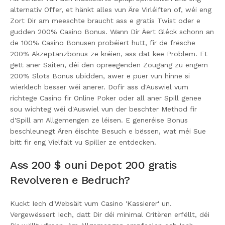
alternativ Offer, et hänkt alles vun Äre Virléiften of, wéi eng
Zort Dir am meeschte braucht ass e gratis Twist oder e
gudden 200% Casino Bonus. Wann Dir Äert Gléck schonn an
de 100% Casino Bonusen probéiert hutt, fir de frësche
200% Akzeptanzbonus ze kréien, ass dat kee Problem. Et
gëtt aner Säiten, déi den opreegenden Zougang zu engem
200% Slots Bonus ubidden, awer e puer vun hinne si
wierklech besser wéi anerer. Dofir ass d'Auswiel vum
richtege Casino fir Online Poker oder all aner Spill genee
sou wichteg wéi d'Auswiel vun der beschter Method fir
d'Spill am Allgemengen ze léisen. E generéise Bonus
beschleunegt Ären éischte Besuch e bëssen, wat méi Sue
bitt fir eng Vielfalt vu Spiller ze entdecken.
Ass 200 $ ouni Depot 200 gratis
Revolveren e Bedruch?
Kuckt Iech d'Websäit vum Casino 'Kassierer' un.
Vergewëssert Iech, datt Dir déi minimal Critèren erfëllt, déi