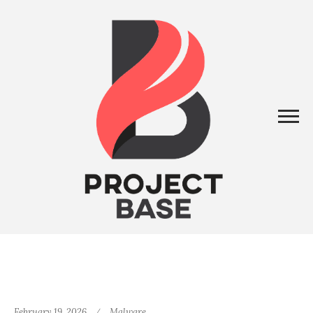
February 19, 2026
Malware