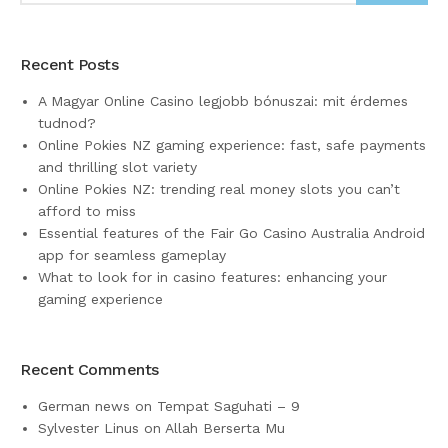
Recent Posts
A Magyar Online Casino legjobb bónuszai: mit érdemes
tudnod?
Online Pokies NZ gaming experience: fast, safe payments
and thrilling slot variety
Online Pokies NZ: trending real money slots you can’t
afford to miss
Essential features of the Fair Go Casino Australia Android
app for seamless gameplay
What to look for in casino features: enhancing your
gaming experience
Recent Comments
German news
on
Tempat Saguhati – 9
Sylvester Linus
on
Allah Berserta Mu