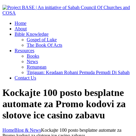
Home
About
Bible Knowledge
Gospel of Luke
The Book Of Acts
Resources
Books
News
Renungan
Tinjauan: Keadaan Rohani Pemuda Pemudi Di Sabah
Contact Us
Kockajte 100 posto besplatne
automate za Promo kodovi za
slotove ice casino zabavu
Home
Blog & News
Kockajte 100 posto besplatne automate za
Promo kodovi za slotove ice casino zabavu