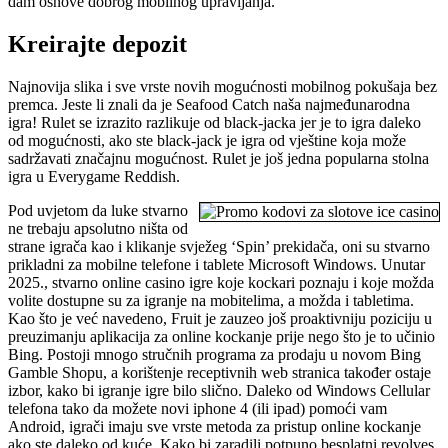
dam osnove dobrog mobilnog upravljanja.
Kreirajte depozit
Najnovija slika i sve vrste novih mogućnosti mobilnog pokušaja bez
premca. Jeste li znali da je Seafood Catch naša najmeđunarodna
igra! Rulet se izrazito razlikuje od black-jacka jer je to igra daleko
od mogućnosti, ako ste black-jack je igra od vještine koja može
sadržavati značajnu mogućnost. Rulet je još jedna popularna stolna
igra u Everygame Reddish.
Pod uvjetom da luke stvarno
ne trebaju apsolutno ništa od
strane igrača kao i klikanje svježeg ‘Spin’ prekidača, oni su stvarno
prikladni za mobilne telefone i tablete Microsoft Windows. Unutar
2025., stvarno online casino igre koje kockari poznaju i koje možda
volite dostupne su za igranje na mobitelima, a možda i tabletima.
Kao što je već navedeno, Fruit je zauzeo još proaktivniju poziciju u
preuzimanju aplikacija za online kockanje prije nego što je to učinio
Bing. Postoji mnogo stručnih programa za prodaju u novom Bing
Gamble Shopu, a korištenje receptivnih web stranica također ostaje
izbor, kako bi igranje igre bilo slično. Daleko od Windows Cellular
telefona tako da možete novi iphone 4 (ili ipad) pomoći vam
Android, igrači imaju sve vrste metoda za pristup online kockanje
ako ste daleko od kuće. Kako bi zaradili potpuno besplatni revolves