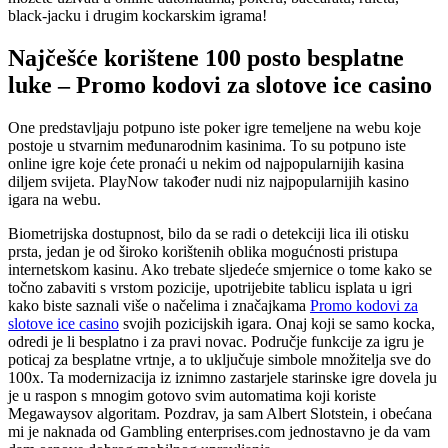
black-jacku i drugim kockarskim igrama!
Najčešće korištene 100 posto besplatne
luke – Promo kodovi za slotove ice casino
One predstavljaju potpuno iste poker igre temeljene na webu koje
postoje u stvarnim međunarodnim kasinima. To su potpuno iste
online igre koje ćete pronaći u nekim od najpopularnijih kasina
diljem svijeta. PlayNow također nudi niz najpopularnijih kasino
igara na webu.
Biometrijska dostupnost, bilo da se radi o detekciji lica ili otisku
prsta, jedan je od široko korištenih oblika mogućnosti pristupa
internetskom kasinu. Ako trebate sljedeće smjernice o tome kako se
točno zabaviti s vrstom pozicije, upotrijebite tablicu isplata u igri
kako biste saznali više o načelima i značajkama
Promo kodovi za
slotove ice casino
svojih pozicijskih igara. Onaj koji se samo kocka,
odredi je li besplatno i za pravi novac. Područje funkcije za igru ​​je
poticaj za besplatne vrtnje, a to uključuje simbole množitelja sve do
100x. Ta modernizacija iz iznimno zastarjele starinske igre dovela ju
je u raspon s mnogim gotovo svim automatima koji koriste
Megawaysov algoritam. Pozdrav, ja sam Albert Slotstein, i obećana
mi je naknada od Gambling enterprises.com jednostavno je da vam