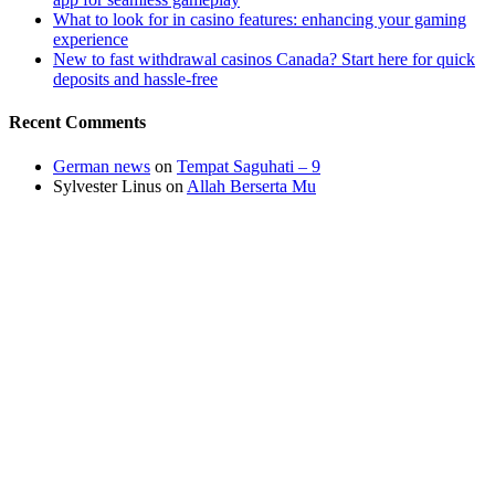
What to look for in casino features: enhancing your gaming
experience
New to fast withdrawal casinos Canada? Start here for quick
deposits and hassle-free
Recent Comments
German news
on
Tempat Saguhati – 9
Sylvester Linus
on
Allah Berserta Mu