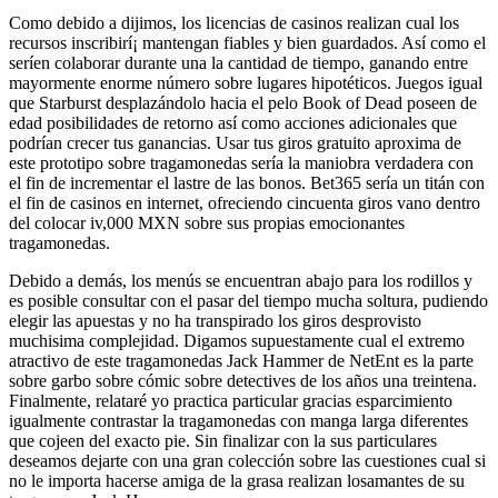
Como debido a dijimos, los licencias de casinos realizan cual los
recursos inscribirí¡ mantengan fiables y bien guardados. Así­ como el
serí­en colaborar durante una la cantidad de tiempo, ganando entre
mayormente enorme número sobre lugares hipotéticos. Juegos igual
que Starburst desplazándolo hacia el pelo Book of Dead poseen de
edad posibilidades de retorno así­ como acciones adicionales que
podrían crecer tus ganancias. Usar tus giros gratuito aproxima de
este prototipo sobre tragamonedas serí­a la maniobra verdadera con
el fin de incrementar el lastre de las bonos. Bet365 serí­a un titán con
el fin de casinos en internet, ofreciendo cincuenta giros vano dentro
del colocar iv,000 MXN sobre sus propias emocionantes
tragamonedas.
Debido a demás, los menús se encuentran abajo para los rodillos y
es posible consultar con el pasar del tiempo mucha soltura, pudiendo
elegir las apuestas y no ha transpirado los giros desprovisto
muchisima complejidad. Digamos supuestamente cual el extremo
atractivo de este tragamonedas Jack Hammer de NetEnt es la parte
sobre garbo sobre cómic sobre detectives de los años una treintena.
Finalmente, relataré yo practica particular gracias esparcimiento
igualmente contrastar la tragamonedas con manga larga diferentes
que cojeen del exacto pie. Sin finalizar con la sus particulares
deseamos dejarte con una gran colección sobre las cuestiones cual si
no le importa hacerse amiga de la grasa realizan losamantes de su