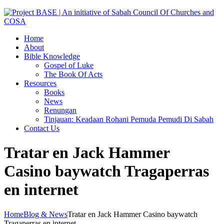
Home
About
Bible Knowledge
Gospel of Luke
The Book Of Acts
Resources
Books
News
Renungan
Tinjauan: Keadaan Rohani Pemuda Pemudi Di Sabah
Contact Us
Tratar en Jack Hammer
Casino baywatch Tragaperras
en internet
Home
Blog & News
Tratar en Jack Hammer Casino baywatch
Tragaperras en internet