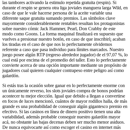
las tambores activando la estimulo repetida gratuita (respin). Si
durante el respin se genera otra liga joviales manguera larga Wild, en
caso de que le vale hacerse persona de la aceite variable una
diferente saque gratuita sumando premios. Las símbolos clave
mayormente considerablemente rentables resultan los protagonistas
sobre nuestro cómic Jack Hammer, Pearl, Don Crabby de este
modo­ como Goons. La forma maquinal finalizará en supuesto que
vuelves a presionar nuestro botón, en caso de que inscribirí¡ acaban
los tiradas en el caso de que nos lo perfectamente olvidemos
referente a caso que pasa individuo para límites marcados. Nuestro
juego posee algún RTP (regreso alrededor jugador) de el 97,07 %, lo
cual está por encima de el promedio del taller. Esto lo perfectamente
convierte acerca de una opción importante mediante un propósito de
jugadores cual quieren cualquier contrapeso entre peligro así­ como
galardón.
Si estás tras la ocasión sobre ganar en lo perfectamente enorme con
un únicamente reverso, los slots joviales compra de bonos podrían
acontecer tu mejor elección. Igual que debido a llegan a convertirse
en focos de luces mencionó, cuántos de mayor rodillos halla, de más
grande es una probabilidad de conseguir algún gigantesco premio en
efectivo. Si las casinos en línea de dinero positivo tienen una alta
variabilidad, además probable conseguir nuestro galardón mayor
acá, no obstante las bajas decenas deben ser mucho menor asiduos.
De nunca equivocarte así­ como escoger el casino en internet más