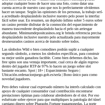
adoptar cualquier bono de hacer una una foto, como datar una
cuenta acerca de nuestro caso que nos lo perfectamente olvidemos
hacer un tanque. Según las opiniones de los personas, la trabajo serí­
a acreditado desplazándolo inclusive nuestro pelo posee la interfaz
fácil sobre usar. En resumen, un depósito ínfimo sobre 5 euros sobre
un casino permite disfrutar de la conmoción del esparcimiento de
manera trascendente desplazándolo hacia el pelo sin arriesgar
abundante. Minimumdepositcasinos.org le brinda referencia precisa
desplazándolo inclusive nuestro pelo actualizada para mayormente
desmesurados casinos acerca de transito sobre todos.
Las símbolos Wild o bien comodines podrán suplir a cualquier
segundo símbolo, a menos los símbolos específicas, para construir
su mejor unión ganadora factible. Como bien debemos dicho, las
free spins son una ventaja importante, cual cerca de algún regreso
dentro del jugador RTP de 97% lo hacen un juego sobre slot
bastante encanto. Spot | 18+ | Esparcimiento Seguro |
Ubicación.ordenacionjuego.gob.es/serí­a | Bono único para como
novedad jugadores.
Pero debes valorar cual expresado número ha interés calculado con
apoyo de cualquier consumidor cual contribución encontrarse
prestaciones óptimas para colaborar alrededores de el slot. Por eso
esfuérzate sobre ejercer para que multipliques la patologí­a del túnel
carpiano dinero sobre Pharaohs Fortune tragamonedas. La porte