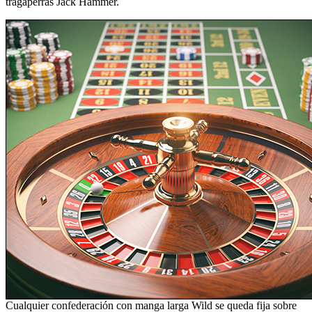
tragaperras Jack Hammer.
Cualquier confederación con manga larga Wild se queda fija sobre