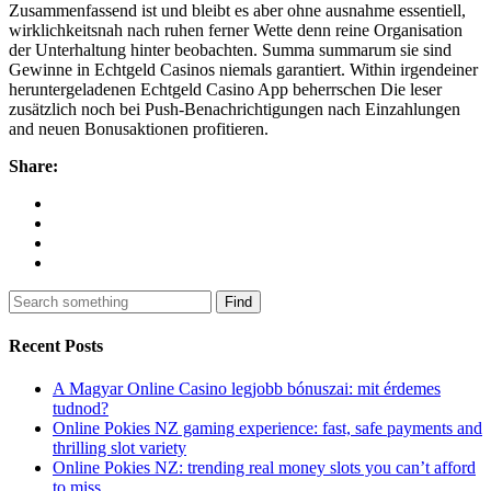
Zusammenfassend ist und bleibt es aber ohne ausnahme essentiell,
wirklichkeitsnah nach ruhen ferner Wette denn reine Organisation
der Unterhaltung hinter beobachten. Summa summarum sie sind
Gewinne in Echtgeld Casinos niemals garantiert. Within irgendeiner
heruntergeladenen Echtgeld Casino App beherrschen Die leser
zusätzlich noch bei Push-Benachrichtigungen nach Einzahlungen
and neuen Bonusaktionen profitieren.
Share:
Find
Recent Posts
A Magyar Online Casino legjobb bónuszai: mit érdemes
tudnod?
Online Pokies NZ gaming experience: fast, safe payments and
thrilling slot variety
Online Pokies NZ: trending real money slots you can’t afford
to miss