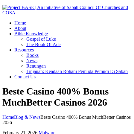
Home
About
Bible Knowledge
Gospel of Luke
The Book Of Acts
Resources
Books
News
Renungan
Tinjauan: Keadaan Rohani Pemuda Pemudi Di Sabah
Contact Us
Beste Casino 400% Bonus
MuchBetter Casinos 2026
Home
Blog & News
Beste Casino 400% Bonus MuchBetter Casinos
2026
February 21, 2026
Malware