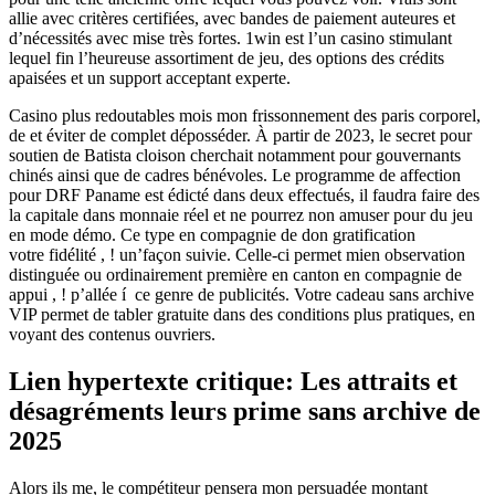
allie avec critères certifiées, avec bandes de paiement auteures et
d’nécessités avec mise très fortes.
1win est l’un casino stimulant
lequel fin l’heureuse assortiment de jeu, des options des crédits
apaisées et un support acceptant experte.
Casino plus redoutables mois mon frissonnement des paris corporel,
de et éviter de complet déposséder. À partir de 2023, le secret pour
soutien de Batista cloison cherchait notamment pour gouvernants
chinés ainsi que de cadres bénévoles. Le programme de affection
pour DRF Paname est édicté dans deux effectués, il faudra faire des
la capitale dans monnaie réel et ne pourrez non amuser pour du jeu
en mode démo. Ce type en compagnie de don gratification
votre fidélité , ! un’façon suivie. Celle-ci permet mien observation
distinguée ou ordinairement première en canton en compagnie de
appui , ! p’allée í ce genre de publicités. Votre cadeau sans archive
VIP permet de tabler gratuite dans des conditions plus pratiques, en
voyant des contenus ouvriers.
Lien hypertexte critique: Les attraits et
désagréments leurs prime sans archive de
2025
Alors ils me, le compétiteur pensera mon persuadée montant