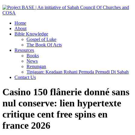
Home
About
Bible Knowledge
Gospel of Luke
The Book Of Acts
Resources
Books
News
Renungan
Tinjauan: Keadaan Rohani Pemuda Pemudi Di Sabah
Contact Us
Casino 150 flânerie donné sans
nul conserve: lien hypertexte
critique cent free spins en
france 2026