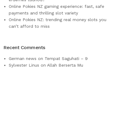
Online Pokies NZ gaming experience: fast, safe
payments and thrilling slot variety
Online Pokies NZ: trending real money slots you
can’t afford to miss
Recent Comments
German news
on
Tempat Saguhati – 9
Sylvester Linus
on
Allah Berserta Mu