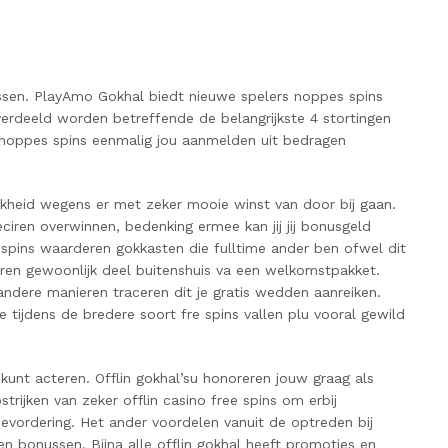
ssen. PlayAmo Gokhal biedt nieuwe spelers noppes spins
 verdeeld worden betreffende de belangrijkste 4 stortingen
noppes spins eenmalig jou aanmelden uit bedragen
jkheid wegens er met zeker mooie winst van door bij gaan.
ren overwinnen, bedenking ermee kan jij jij bonusgeld
s spins waarderen gokkasten die fulltime ander ben ofwel dit
ren gewoonlijk deel buitenshuis va een welkomstpakket.
dere manieren traceren dit je gratis wedden aanreiken.
e tijdens de bredere soort fre spins vallen plu vooral gewild
unt acteren. Offlin gokhal’su honoreren jouw graag als
trijken van zeker offlin casino free spins om erbij
bevordering. Het ander voordelen vanuit de optreden bij
en bonussen. Bijna alle offlin gokhal heeft promoties en