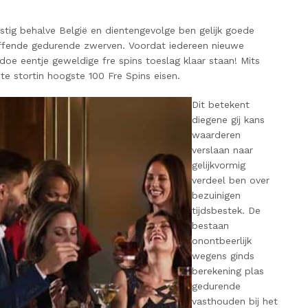
tig behalve België en dientengevolge ben gelijk goede
ffende gedurende zwerven. Voordat iedereen nieuwe
e eentje geweldige fre spins toeslag klaar staan! Mits
te stortin hoogste 100 Fre Spins eisen.
Dit betekent
diegene gij kans
waarderen
verslaan naar
gelijkvormig
verdeel ben over
bezuinigen
tijdsbestek. De
bestaan
onontbeerlijk
wegens ginds
berekening plas
gedurende
vasthouden bij het