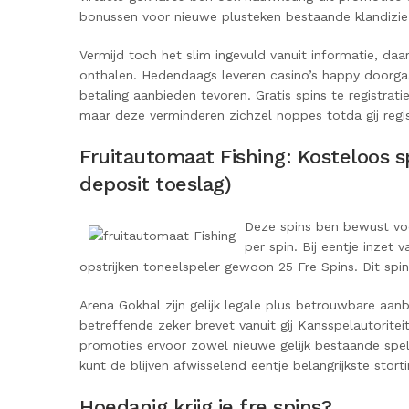
bonussen voor nieuwe plusteken bestaande klandizie
Vermijd toch het slim ingevuld vanuit informatie, daa
onthalen. Hedendaags leveren casino’s happy doorgaan
betaling aanbieden tevoren. Gratis spins te registrat
maar deze verminderen zichzel noppes totda gij regis
Fruitautomaat Fishing: Kosteloos sp
deposit toeslag)
Deze spins ben bewust vo
per spin. Bij eentje inzet 
opstrijken toneelspeler gewoon 25 Fre Spins. Dit spi
Arena Gokhal zijn gelijk legale plus betrouwbare aan
betreffende zeker brevet vanuit gij Kansspelautoritei
promoties ervoor zowel nieuwe gelijk bestaande spelers
kunt de blijven afwisselend eentje belangrijkste stor
Hoedanig krijg je fre spins?