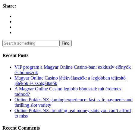
Share:
Find
Recent Posts
VIP program a Magyar Online Casino-ban: exkluzív előnyök
és bónuszok
Magyar Online Casino játékválaszték: a legjobban teljesítő
játékok és szolgáltatók
A Magyar Online Casino legjobb bónuszai: mit érdemes
tudnod?
Online Pokies NZ gaming experience: fast, safe payments and
thrilling slot variety
Online Pokies NZ: trending real money slots you can’t afford
to miss
Recent Comments