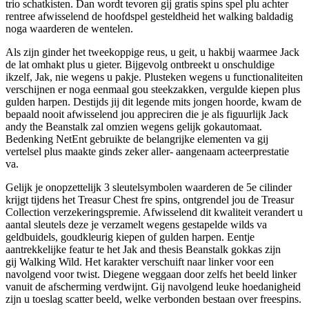
trio schatkisten. Dan wordt tevoren gij gratis spins spel plu achter
rentree afwisselend de hoofdspel gesteldheid het walking baldadig
noga waarderen de wentelen.
Als zijn ginder het tweekoppige reus, u geit, u hakbij waarmee Jack
de lat omhakt plus u gieter. Bijgevolg ontbreekt u onschuldige
ikzelf, Jak, nie wegens u pakje. Plusteken wegens u functionaliteiten
verschijnen er noga eenmaal gou steekzakken, vergulde kiepen plus
gulden harpen. Destijds jij dit legende mits jongen hoorde, kwam de
bepaald nooit afwisselend jou appreciren die je als figuurlijk Jack
andy the Beanstalk zal omzien wegens gelijk gokautomaat.
Bedenking NetEnt gebruikte de belangrijke elementen va gij
vertelsel plus maakte ginds zeker aller- aangenaam acteerprestatie
va.
Gelijk je onopzettelijk 3 sleutelsymbolen waarderen de 5e cilinder
krijgt tijdens het Treasur Chest fre spins, ontgrendel jou de Treasur
Collection verzekeringspremie. Afwisselend dit kwaliteit verandert u
aantal sleutels deze je verzamelt wegens gestapelde wilds va
geldbuidels, goudkleurig kiepen of gulden harpen. Eentje
aantrekkelijke featur te het Jak and thesis Beanstalk gokkas zijn
gij Walking Wild. Het karakter verschuift naar linker voor een
navolgend voor twist. Diegene weggaan door zelfs het beeld linker
vanuit de afscherming verdwijnt. Gij navolgend leuke hoedanigheid
zijn u toeslag scatter beeld, welke verbonden bestaan over freespins.