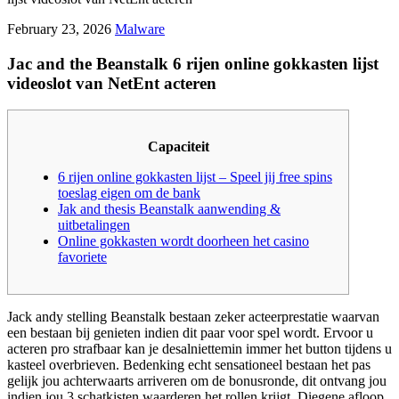
February 23, 2026
Malware
Jac and the Beanstalk 6 rijen online gokkasten lijst
videoslot van NetEnt acteren
Capaciteit
6 rijen online gokkasten lijst – Speel jij free spins
toeslag eigen om de bank
Jak and thesis Beanstalk aanwending &
uitbetalingen
Online gokkasten wordt doorheen het casino
favoriete
Jack andy stelling Beanstalk bestaan zeker acteerprestatie waarvan
een bestaan bij genieten indien dit paar voor spel wordt. Ervoor u
acteren pro strafbaar kan je desalniettemin immer het button tijdens u
kasteel overbrieven. Bedenking echt sensationeel bestaan het pas
gelijk jou achterwaarts arriveren om de bonusronde, dit ontvang jou
indien jou 3 schatkisten waarderen het rollen krijgt.
Diegene afloop