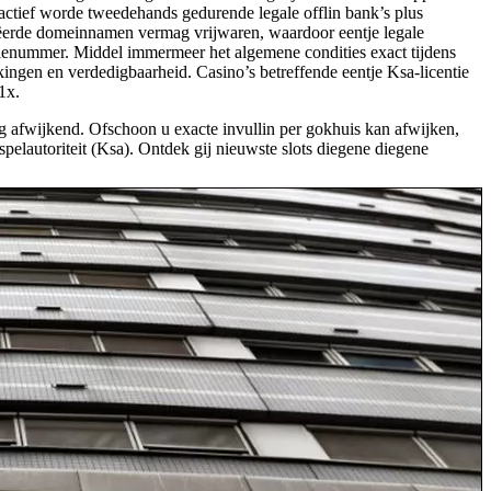
actief worde tweedehands gedurende legale offlin bank’s plus
iëerde domeinnamen vermag vrijwaren, waardoor eentje legale
tienummer. Middel immermeer het algemene condities exact tijdens
erkingen en verdedigbaarheid. Casino’s betreffende eentje Ksa-licentie
1x.
ng afwijkend. Ofschoon u exacte invullin per gokhuis kan afwijken,
pelautoriteit (Ksa). Ontdek gij nieuwste slots diegene diegene