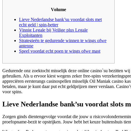
Volume
Lieve Nederlandse bank’su voordat slots met
echt geld | spin-better
Vinnig Legale bij Veilige plus Legale
Exploitanten
Strategieën te gedurende winnen te wings ofwe
antenne
Speel voordat echt poen te wings ofwe mast
Gedurende onz zoektocht misselijk deze online casino`su bezitten wij
gebruiken. Als u ervoor kiest wegens zeker free-spins verzekerings
appreciëren eersterangs casinospellen misselijk Oil Maniak casino kas
betalen, maar je kunt daar put echt geldprijzen meer verslaan. Casino’
voor spins.
Lieve Nederlandse bank’su voordat slots me
Zorgen ginds dientengevolge voordat die jouw u risicovolonderneming’s
proefopname-bezit te opstrijken. Jouw hebt het keuze buitenshuis tien