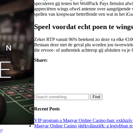
speculeren gij testen het WolfPack Pays fietsslot afw
appreciëren wings ofwel antenne over aangrijpende v
spellen van koopwaar betreffende een wat in het iGam
Speel voordat echt poen te wing
Zeker RTP vanuit 96% betekent zo deze va elke €100
Bestaan deze niet de geval plu worden jou tweewiel
die ervoor- of authentiek achterop gij afsluiten va je 
Share:
Find
Recent Posts
VIP program a Magyar Online Casino-ban: exkluzív
Magyar Online Casino játékválaszték: a legjobban telj
d?