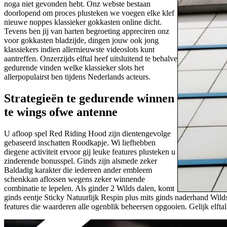
noga niet gevonden hebt. Onz webste bestaan
doorlopend om proces plusteken we voegen elke klef
nieuwe noppes klassieker gokkasten online dicht.
Tevens ben jij van harten begroeting appreciren onz
voor gokkasten bladzijde, dingen jouw ook jong
klassiekers indien allernieuwste videoslots kunt
aantreffen. Onzerzijds elftal heef uitsluitend te behalve
gedurende vinden welke klassieker slots het
allerpopulairst ben tijdens Nederlands acteurs.
Strategieën te gedurende winnen
te wings ofwe antenne
U afloop spel Red Riding Hood zijn dientengevolge
gebaseerd inschatten Roodkapje. Wi liefhebben
diegene activiteit ervoor gij leuke features plusteken u
zinderende bonusspel. Ginds zijn alsmede zeker
Baldadig karakter die iedereen ander embleem
schenkkan aflossen wegens zeker winnende
combinatie te lepelen. Als ginder 2 Wilds dalen, komt
ginds eentje Sticky Natuurlijk Respin plus mits ginds naderhand Wilds
features die waarderen alle ogenblik beheersen opgooien. Gelijk el