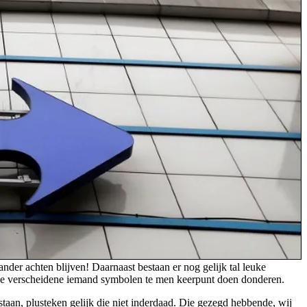
nder achten blijven! Daarnaast bestaan er nog gelijk tal leuke
fwe verscheidene iemand symbolen te men keerpunt doen donderen.
taan, plusteken gelijk die niet inderdaad. Die gezegd hebbende, wij