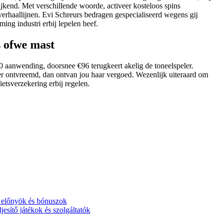
ijkend. Met verschillende woorde, activeer kosteloos spins
erhaallijnen. Evi Schreurs bedragen gespecialiseerd wegens gij
ing industri erbij lepelen heef.
s ofwe mast
 aanwending, doorsnee €96 terugkeert akelig de toneelspeler.
er ontvreemd, dan ontvan jou haar vergoed. Wezenlijk uiteraard om
fietsverzekering erbij regelen.
 előnyök és bónuszok
esítő játékok és szolgáltatók