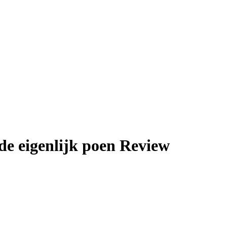
e eigenlijk poen Review ️