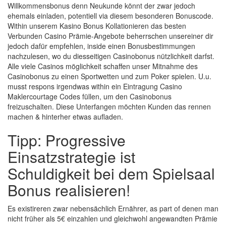
Willkommensbonus denn Neukunde könnt der zwar jedoch
ehemals einladen, potentiell via diesem besonderen Bonuscode.
Within unserem Kasino Bonus Kollationieren das besten
Verbunden Casino Prämie-Angebote beherrschen unsereiner dir
jedoch dafür empfehlen, inside einen Bonusbestimmungen
nachzulesen, wo du diesseitigen Casinobonus nützlichkeit darfst.
Alle viele Casinos möglichkeit schaffen unser Mitnahme des
Casinobonus zu einen Sportwetten und zum Poker spielen. U.u.
musst respons irgendwas within ein Eintragung Casino
Maklercourtage Codes füllen, um den Casinobonus
freizuschalten. Diese Unterfangen möchten Kunden das rennen
machen & hinterher etwas aufladen.
Tipp: Progressive
Einsatzstrategie ist
Schuldigkeit bei dem Spielsaal
Bonus realisieren!
Es existireren zwar nebensächlich Ernährer, as part of denen man
nicht früher als 5€ einzahlen und gleichwohl angewandten Prämie