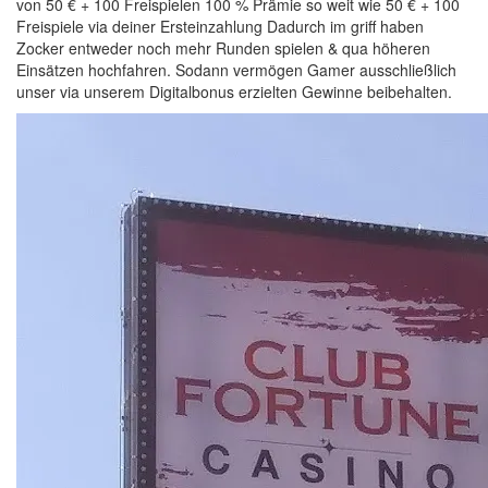
von 50 € + 100 Freispielen 100 % Prämie so weit wie 50 € + 100
Freispiele via deiner Ersteinzahlung Dadurch im griff haben
Zocker entweder noch mehr Runden spielen & qua höheren
Einsätzen hochfahren. Sodann vermögen Gamer ausschließlich
unser via unserem Digitalbonus erzielten Gewinne beibehalten.