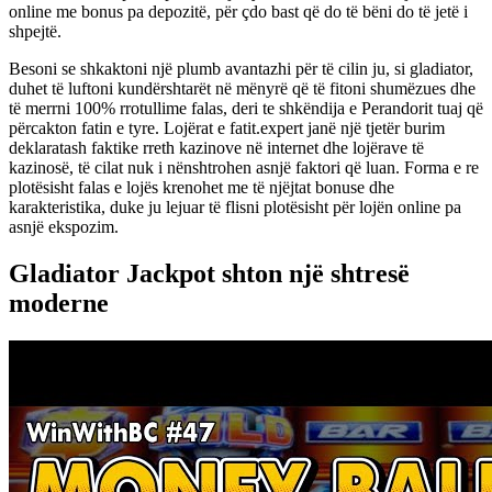
online me bonus pa depozitë, për çdo bast që do të bëni do të jetë i
shpejtë.
Besoni se shkaktoni një plumb avantazhi për të cilin ju, si gladiator,
duhet të luftoni kundërshtarët në mënyrë që të fitoni shumëzues dhe
të merrni 100% rrotullime falas, deri te shkëndija e Perandorit tuaj që
përcakton fatin e tyre. Lojërat e fatit.expert janë një tjetër burim
deklaratash faktike rreth kazinove në internet dhe lojërave të
kazinosë, të cilat nuk i nënshtrohen asnjë faktori që luan. Forma e re
plotësisht falas e lojës krenohet me të njëjtat bonuse dhe
karakteristika, duke ju lejuar të flisni plotësisht për lojën online pa
asnjë ekspozim.
Gladiator Jackpot shton një shtresë
moderne