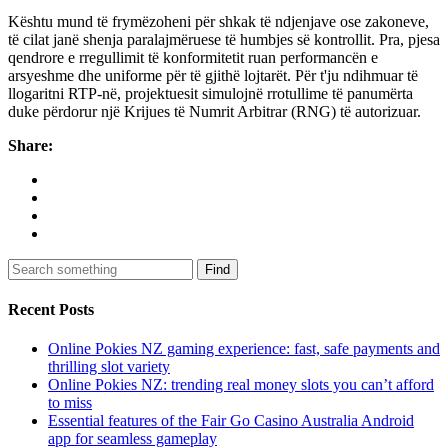
Kështu mund të frymëzoheni për shkak të ndjenjave ose zakoneve,
të cilat janë shenja paralajmëruese të humbjes së kontrollit. Pra, pjesa
qendrore e rregullimit të konformitetit ruan performancën e
arsyeshme dhe uniforme për të gjithë lojtarët. Për t'ju ndihmuar të
llogaritni RTP-në, projektuesit simulojnë rrotullime të panumërta
duke përdorur një Krijues të Numrit Arbitrar (RNG) të autorizuar.
Share:
Find
Recent Posts
Online Pokies NZ gaming experience: fast, safe payments and
thrilling slot variety
Online Pokies NZ: trending real money slots you can’t afford
to miss
Essential features of the Fair Go Casino Australia Android
app for seamless gameplay