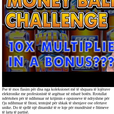
Pse të mos flasim për disa nga koleksionet më të shquara të lojërave
elektronike me profesionistë të argëtuar në mbarë botën. Rrotullat
ndërtohen për të ndihmuar në krijimin e opsioneve të ndryshme për
t'ju ndihmuar të fitoni, tentojnë për shkak të shenjave ose ofertave
unike. Do të sjellë një dinamikë të re loje për mundësinë e fitimeve
të larta të partisë.