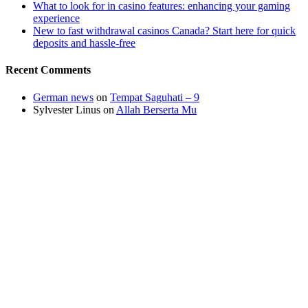
What to look for in casino features: enhancing your gaming
experience
New to fast withdrawal casinos Canada? Start here for quick
deposits and hassle-free
Recent Comments
German news
on
Tempat Saguhati – 9
Sylvester Linus
on
Allah Berserta Mu