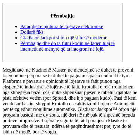
Përmbajtja
Paraqitjet e njohura të lojërave elektronike
Dollarë fiks
Gladiator Jackpot shton një shtresë moderne
Përmbajtje dhe do ta futni kodin në faqen tuaj të
internetit në mënyrë që ta integroni në lojë.
Megjithatë, në Kazinonë Master, ne mendojmë se duhet të provoni
lojën online përpara se të duhet të paguani sipas mendimit të tyre.
Platforma e pavarur e opinionit të lojërave të fatit punon nga
ekspertë të industrisë së lojërave të fatit.
Rrotullat e reja rrotullohen
nga shpejtësia bazë 5×3, duke shpenzuar pjesën e mbetur djathtas në
pista efektive vetëm (por Spread, dhe kjo paguan kudo). Pasi të keni
vendosur bastin, shtypni Rrotullo ose aktivizoni Lojën e Automjetit
për të zgjedhur rrotullime automatike. Gladiator Jackpot™ ofron një
program bastesh me dy zona, një deri në më pak të shpeshtë brenda
porteve progresive. Lojërat e sigurta të fatit paraqesin klasike të
provuara dhe të testuara, ndërsa të paqëndrueshmet prej tyre do të
ishin në modë, por të vogla.