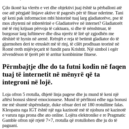
Çdo ikonë ka vlerën e vet dhe objektivi juaj është ta përballoni atë
ose atë përgjatë linjave aktive të pagesës për të fituar nderime. Tani
që keni pak informacion mbi historinë tuaj larg gladiatorëve, pse të
mos zhytemi në mbretërinë e Gladiatorëve në internet? Gladiatorët
më të rinj krijuan përvoja të caktuara, si dhe të nënshtruar, të
burgosur larg luftimeve dhe disa njerëz të lirë që zgjodhën me
dëshirë të hynin në arenë. Rrënjët e reja të betimit gladiator do të
gjurmohen deri te etruskët më të rinj, të cilët prodhuan teorinë në
Romë rreth mijëvjeçarit të fundit para Krishtit. Një simbol i egër
zëvendëson të tjerët për të arritur kombinime fituese.
Përmbajtje dhe do ta futni kodin në faqen
tuaj të internetit në mënyrë që ta
integroni në lojë.
Loja ofron 5 rrotulla, dhjetë linja pagese dhe ju mund të keni një
aftësi bonusi shtesë emocionuese. Mund të përfitoni edhe nga bonusi
me më shumë shpërndarje, duke ofruar deri në 180 rrotullime falas.
Kleopatra nga IGT është një nga kazinotë më të njohura në kazinotë
e varura nga prona dhe ato online. Lojëra elektronike e re Pragmatic
Gamble ofron një rrjetë 7×7, rrotulla që rrotullohen dhe ju do të
paguani.