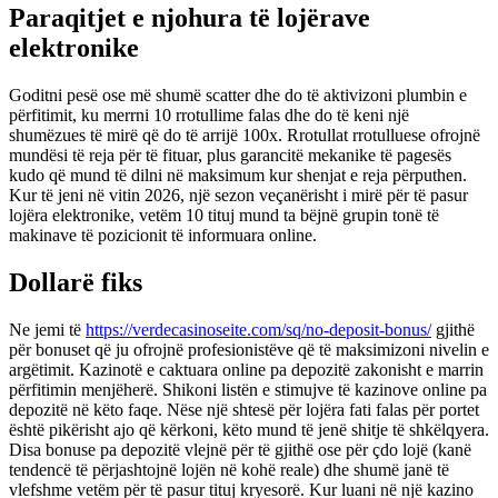
Paraqitjet e njohura të lojërave
elektronike
Goditni pesë ose më shumë scatter dhe do të aktivizoni plumbin e
përfitimit, ku merrni 10 rrotullime falas dhe do të keni një
shumëzues të mirë që do të arrijë 100x. Rrotullat rrotulluese ofrojnë
mundësi të reja për të fituar, plus garancitë mekanike të pagesës
kudo që mund të dilni në maksimum kur shenjat e reja përputhen.
Kur të jeni në vitin 2026, një sezon veçanërisht i mirë për të pasur
lojëra elektronike, vetëm 10 tituj mund ta bëjnë grupin tonë të
makinave të pozicionit të informuara online.
Dollarë fiks
Ne jemi të
https://verdecasinoseite.com/sq/no-deposit-bonus/
gjithë
për bonuset që ju ofrojnë profesionistëve që të maksimizoni nivelin e
argëtimit. Kazinotë e caktuara online pa depozitë zakonisht e marrin
përfitimin menjëherë. Shikoni listën e stimujve të kazinove online pa
depozitë në këto faqe. Nëse një shtesë për lojëra fati falas për portet
është pikërisht ajo që kërkoni, këto mund të jenë shitje të shkëlqyera.
Disa bonuse pa depozitë vlejnë për të gjithë ose për çdo lojë (kanë
tendencë të përjashtojnë lojën në kohë reale) dhe shumë janë të
vlefshme vetëm për të pasur tituj kryesorë. Kur luani në një kazino