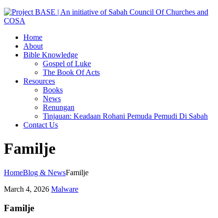
Home
About
Bible Knowledge
Gospel of Luke
The Book Of Acts
Resources
Books
News
Renungan
Tinjauan: Keadaan Rohani Pemuda Pemudi Di Sabah
Contact Us
Familje
Home
Blog & News
Familje
March 4, 2026
Malware
Familje