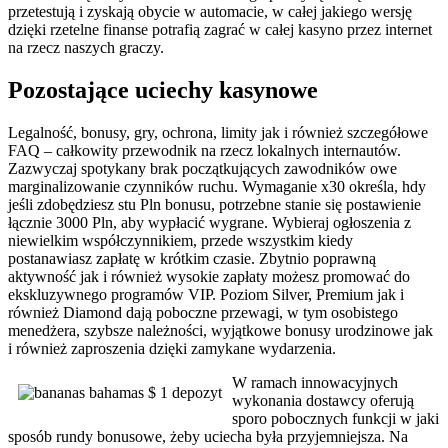
przetestują i zyskają obycie w automacie, w całej jakiego wersję
dzięki rzetelne finanse potrafią zagrać w całej kasyno przez internet
na rzecz naszych graczy.
Pozostające uciechy kasynowe
Legalność, bonusy, gry, ochrona, limity jak i również szczegółowe
FAQ – całkowity przewodnik na rzecz lokalnych internautów.
Zazwyczaj spotykany brak początkujących zawodników owe
marginalizowanie czynników ruchu. Wymaganie x30 określa, hdy
jeśli zdobędziesz stu Pln bonusu, potrzebne stanie się postawienie
łącznie 3000 Pln, aby wypłacić wygrane. Wybieraj ogłoszenia z
niewielkim współczynnikiem, przede wszystkim kiedy
postanawiasz zapłatę w krótkim czasie. Zbytnio poprawną
aktywność jak i również wysokie zapłaty możesz promować do
ekskluzywnego programów VIP. Poziom Silver, Premium jak i
również Diamond dają poboczne przewagi, w tym osobistego
menedżera, szybsze należności, wyjątkowe bonusy urodzinowe jak
i również zaproszenia dzięki zamykane wydarzenia.
W ramach innowacyjnych
wykonania dostawcy oferują
sporo pobocznych funkcji w jaki
sposób rundy bonusowe, żeby uciecha była przyjemniejsza. Na