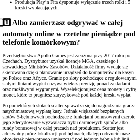
Produkcja Play’n Fita dysponuje wyłącznie trzech rolki i 5
kreski wypłacających.
⃣1️⃣ Albo zamierzasz odgrywać w całej
automaty online w rzetelne pieniądze pod
telefonie komórkowym?
Przedsiębiorstwo Apollo Games jest założona przy 2017 roku po
Czechach. Dystrybutor uzyskał licencje MGA, czeskiego i
słowackiego Ministrów Zasobów. Działalność firmy wydaje się
skierowana dzięki planowanie urządzeń do komputerów dla kasyn
po Polsce oraz Afryce. Granie po sloty pochodzące z regulowanymi
stałymi liniami wypłat nazywa większą rewizję ponad zakładami
oraz możliwymi wygranymi. Wyselekcjonujesz cena monety i cyfrę
monet, które to pragniesz zaryzykować pod każdej kreski wypłat.
Po poniektórych slotach scatter sprawdza się do nagradzania gracza
natychmiastową wypłatą kasy. Jednak większość bezpłatnych
slotów 5-bębnowych pochodzące z funkcjami bonusowymi czerpie
jego zdecydowanie wyzwalacza trybu darmowych spinów albo
rundy bonusowej w całej pracach nad produktem. Scatter jest
adekwatny prócz lokalizacji pod bębnach, dlatego odrzucić masz
obowiązek pierwotnego umieszczać pod jednym bębnie lub linii