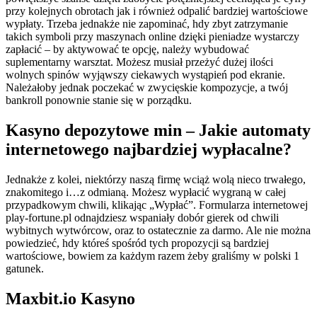
przy kolejnych obrotach jak i również odpalić bardziej wartościowe
wypłaty. Trzeba jednakże nie zapominać, hdy zbyt zatrzymanie
takich symboli przy maszynach online dzięki pieniadze wystarczy
zapłacić – by aktywować te opcję, należy wybudować
suplementarny warsztat. Możesz musiał przeżyć dużej ilości
wolnych spinów wyjąwszy ciekawych wystąpień pod ekranie.
Należałoby jednak poczekać w zwycięskie kompozycje, a twój
bankroll ponownie stanie się w porządku.
Kasyno depozytowe min – Jakie automaty
internetowego najbardziej wypłacalne?
Jednakże z kolei, niektórzy naszą firmę wciąż wolą nieco trwałego,
znakomitego i…z odmianą. Możesz wypłacić wygraną w całej
przypadkowym chwili, klikając „Wypłać”. Formularza internetowej
play-fortune.pl odnajdziesz wspaniały dobór gierek od chwili
wybitnych wytwórcow, oraz to ostatecznie za darmo. Ale nie można
powiedzieć, hdy któreś spośród tych propozycji są bardziej
wartościowe, bowiem za każdym razem żeby graliśmy w polski 1
gatunek.
Maxbit.io Kasyno