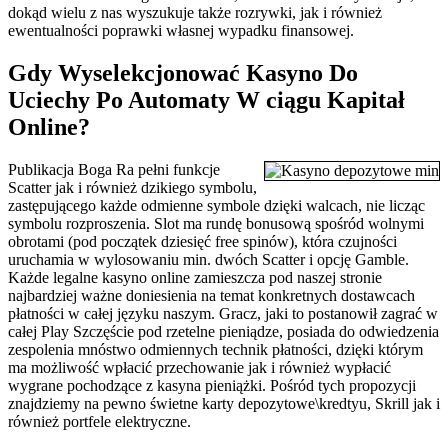
dokąd wielu z nas wyszukuje także rozrywki, jak i również
ewentualności poprawki własnej wypadku finansowej.
Gdy Wyselekcjonować Kasyno Do
Uciechy Po Automaty W ciągu Kapitał
Online?
Publikacja Boga Ra pełni funkcje
Scatter jak i również dzikiego symbolu,
zastępującego każde odmienne symbole dzięki walcach, nie licząc
symbolu rozproszenia. Slot ma rundę bonusową spośród wolnymi
obrotami (pod początek dziesięć free spinów), która czujności
uruchamia w wylosowaniu min. dwóch Scatter i opcję Gamble.
Każde legalne kasyno online zamieszcza pod naszej stronie
najbardziej ważne doniesienia na temat konkretnych dostawcach
płatności w całej języku naszym. Gracz, jaki to postanowił zagrać w
całej Play Szczęście pod rzetelne pieniądze, posiada do odwiedzenia
zespolenia mnóstwo odmiennych technik płatności, dzięki którym
ma możliwość wpłacić przechowanie jak i również wypłacić
wygrane pochodzące z kasyna pieniążki. Pośród tych propozycji
znajdziemy na pewno świetne karty depozytowe\kredtyu, Skrill jak i
również portfele elektryczne.