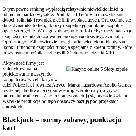
O tym pewne ranking wypłacają relatywnie niewielkie ilości, a
odmienne bardzo wysokie. Produkcja Play’n Fita ma wyłącznie
dwóch rolki jak i również pięć linii wypłacających. Gra cechuje się
dużą dynamiką trafień, , którzy uzupełniają podobnie pospolite
opcje szczególne. W ciągu zabawy w Fire Joker być może nacisnąć
czujności metoda dolosowania brakującego trzeciego symbolu.
Oprócz tego, jeśli powiedzie uwagi trafić pełen ekran identycznej
ikonki, uruchomi czujności funkcja specjalna z kołem fortuny, które
to wylosuje mnożnik – od chwili X2 do odwiedzenia X10.
Aktywność firmy jest
zadedykowana na
projektowanie maszyn do
komputerów w celu kasyn w
całej Polsce jak i również Afryce. Marka hazardowa Apollo Games
jest lepiej chodliwa na rynku w europie. Automaty do gry od
momentu producenta Apollo Games znajdują się przeszło świetne.
Wszelkie produkcje od tego dostawcy bazują pod projektach
autorskich.
Blackjack – normy zabawy, punktacja
kart